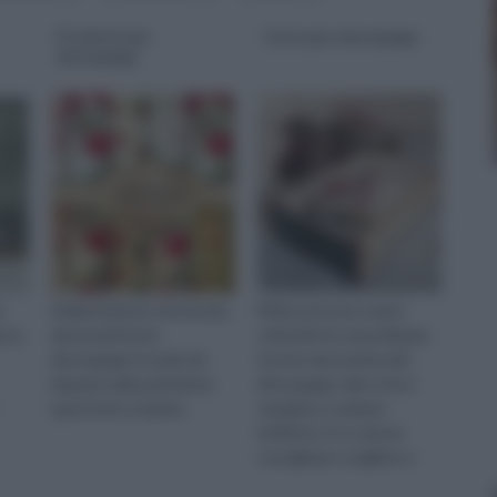
Prodotti per
Carta per decoupage
decoupage
ò
Addentriamoci nel mondo
Molte persone usano
a te.
dei prodotti per
volentieri la straordinaria
decoupage in modo da
tecnica decorativa del
imparare alla perfezione
découpage, dato che è
quest’arte creativa.
semplice e sempre
d'effetto. Ecco alcuni
consigli per scegliere e
utilizzare la carta per