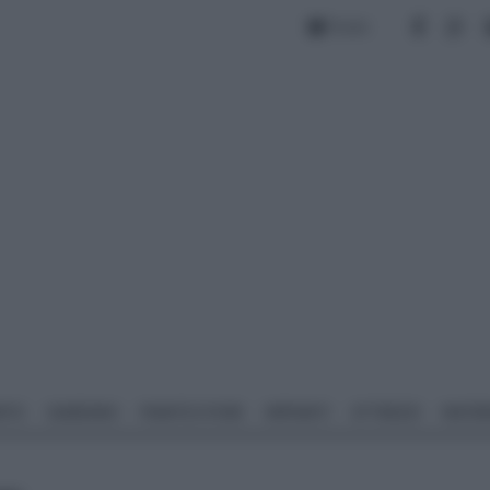
Forum
NTO
GIARDINO
PIANTE E FIORI
IMPIANTI
ATTREZZI
MATERI