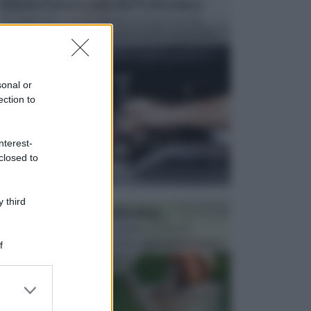
MANUTENZIONE AUTOMOBILE
In tempi come questi, il fai da te è una cosa che
aggrada sempre di piu, quando si tratta della prop...
sonal or
ection to
nterest-
closed to
 third
ATTREZZI DA GIARDINO
Picconi, rastrelli e vanghe: Tutti e tre questi
elementi sono indicati per la lavorazione del terren...
f
er and store
to grant or