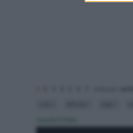
1
2
3
4
5
6
7
ordina per:
pert
costo
difficoltà
luogo
m
Guarda il Video