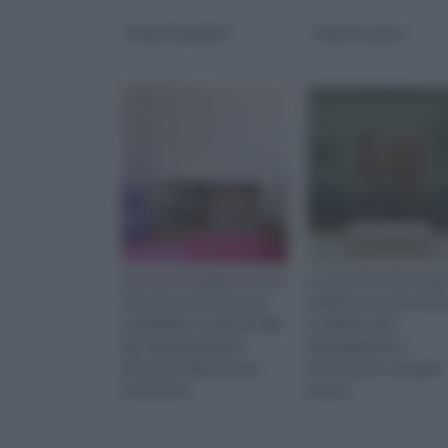
Stencil bambini
Stencil cucina
Gli stencil bambini sono un
Lo stencil cucina si pu
elemento educativo da
utilizzare in modo fai d
condividere coi propri figli
Cambia il volto
per farli partecipare
dell'ambiente in
all'arredo della propria
pochissime e semplici
cameretta.
mosse.