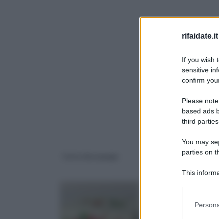
rifaidate.it
If you wish 
sensitive in
confirm your
Please note
based ads b
third parties
You may sepa
parties on 
Carta decoupage
Rivestimento pareti
interne
This informa
Downstream P
Please note
Persona
information 