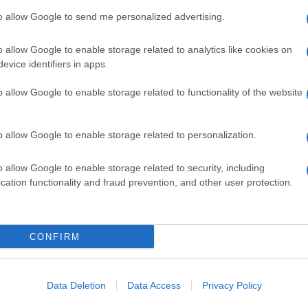
etto
Carta da decoupage
Stencil cameretta
to allow Google to send me personalized advertising.
o allow Google to enable storage related to analytics like cookies on
evice identifiers in apps.
o allow Google to enable storage related to functionality of the website
o allow Google to enable storage related to personalization.
o allow Google to enable storage related to security, including
Con il decoupage e la
Ecco il bello del fai da te:
cation functionality and fraud prevention, and other user protection.
carta da decoupage
dimostrare il vostro amore
are
potete creare nuovi
decorando con
tto:
oggetti fai da te - anche
decoupage, stencil e
CONFIRM
e per
utilizzando materiali di
fantasia la sua cameretta
riciclo - o ridare vita ai
da supereroe o da
vecchi.
principessa.
Data Deletion
Data Access
Privacy Policy