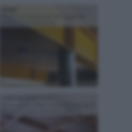
TRAVI
Il fai da te non consiste solo nell' occuparsi del
confezionamento di piccoli og...
CONTROSOFFITTI
Spesso, quando si edifica o si ristruttura una casa, si
opta per la creazione di un controsoffitto. ...