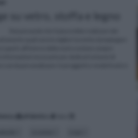
ge
e su vetro, stoffa e legno
Stai pensando che ti piacerebbe realizzare dei
attamente quali sono le migliori tecniche da impiegare
ccuparti, all'interno della nostra sezione sempre
e informazioni necessarie per dedicarti ai lavori di
 così da personalizzare i tuoi oggetti e renderli unici e
inenza
alfabetico
data
ateriale
occasione
scopo