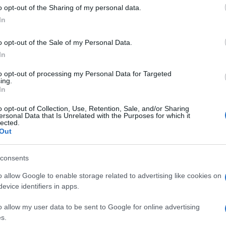
 to Google and its third-party tags to use your data for below specifi
o opt-out of the Sharing of my personal data.
ogle consent section.
In
o opt-out of the Sale of my Personal Data.
In
Carte decoupage per
Una facile guida per
eti
creazioni uniche e
imparare a realizzare
to opt-out of processing my Personal Data for Targeted
ing.
cnica
artistiche. Non ci sono
originali stencil per
In
limiti alla fantasia e
bambini, con cui decorare
nemmeno alle cose chic
le pareti.
o opt-out of Collection, Use, Retention, Sale, and/or Sharing
e
che si possono realizzare
ersonal Data that Is Unrelated with the Purposes for which it
lected.
con poca spesa.
Out
Pietra Moderna Ricostruita in Polistirolo Non
consents
 56 cm Spessore 3 cm
Prezzo:
in offerta su Amazon a:
o allow Google to enable storage related to advertising like cookies on
evice identifiers in apps.
o allow my user data to be sent to Google for online advertising
s.