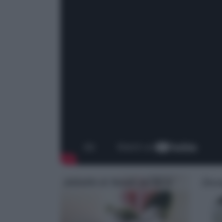
Addobbi di Natale fai da te
Deco