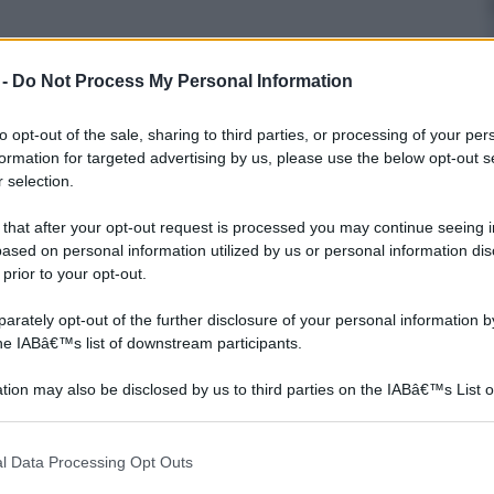
decoupage.
 -
Do Not Process My Personal Information
to opt-out of the sale, sharing to third parties, or processing of your per
formation for targeted advertising by us, please use the below opt-out s
 selection.
 that after your opt-out request is processed you may continue seeing i
ased on personal information utilized by us or personal information dis
 prior to your opt-out.
rately opt-out of the further disclosure of your personal information by
the IABâ€™s list of downstream participants.
Carte decoupage
Stencil per bambini
tion may also be disclosed by us to third parties on the IABâ€™s List o
articipants that may further disclose it to other third parties.
 that this website/app uses one or more Google services and may gath
l Data Processing Opt Outs
including but not limited to your visit or usage behaviour. You may click 