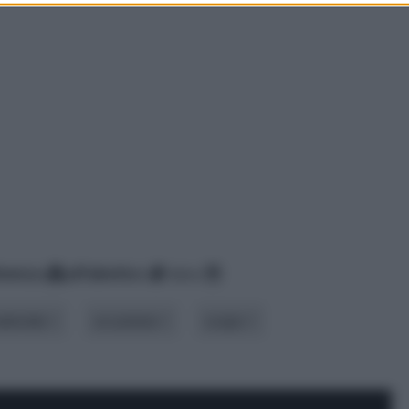
inenza
alfabetico
data
ateriale
occasione
scopo