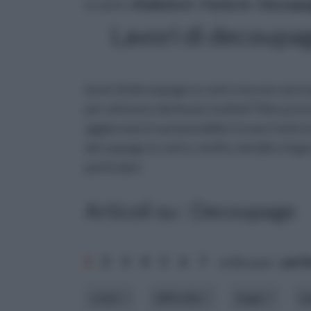
tu sei in :
rifaidate.it
»
Fai da te
»
Decoupa
Lavori di decoupag
lavori di decoupage su vetro ma non sai es
per ottenere dei buoni risultati? Non preo
aggiornata ti sarà possibile trovare tutte l
decoupage su vetro, stoffa, metallo o legno
particolari.
Articoli su : Decoupage
1
2
3
4
5
6
7
ordina per:
pert
costo
difficoltà
luogo
m