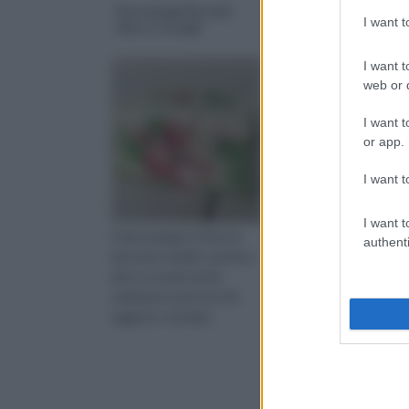
Decoupege floreali,
Stencil camera da l
I want 
idee e consigli
I want t
web or d
I want t
or app.
I want t
I want t
Il decoupage è l'arte di
Anche chi non ha
authenti
decorare mobili, scatole e
dimestichezza con il
altro, in modo da far
decoupage può decor
sembrare nuovi vecchi
la propria camera da le
oggetti o riciclarli.
gli stencil sono l'ideal
avvicinarsi al fai da te.