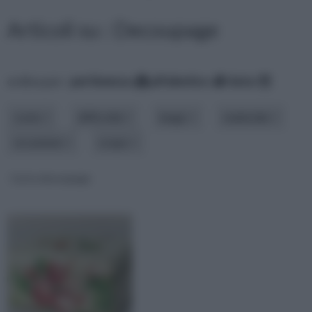
Articoli su : Decoupage
ordina per:
pertinenza
alfabetico
data
costo
difficoltà
luogo
materiale
occasione
scopo
Carta decoupage