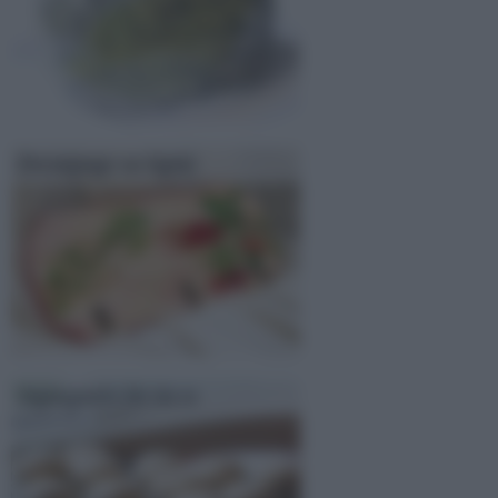
Decoupage su legno
Segnaposto fai da te