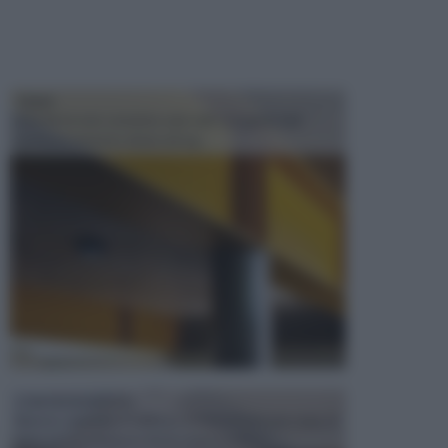
TRAVI
Il fai da te non consiste solo nell' occuparsi del
confezionamento di piccoli og...
CONTROSOFFITTI
Spesso, quando si edifica o si ristruttura una casa, si
opta per la creazione di un controsoffitto. ...