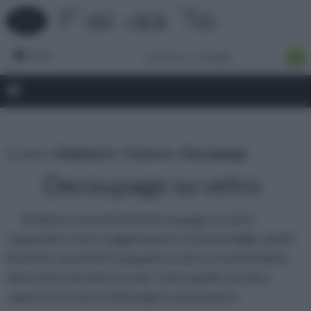
Forum
tu sei in :
rifaidate.it
»
Fai da te
»
Decoupage
Decoupage su vetro
Realizza i tuoi articoli di decoupage su vetro
seguendo i nostri suggerimenti: ricicla bottiglie, piatti,
bicchieri, barattoli e lampade in vetro e trasformali in
divertenti articoli d’arredo! Tutto quello che devi
sapere lo troverai nella pagina sottostante!