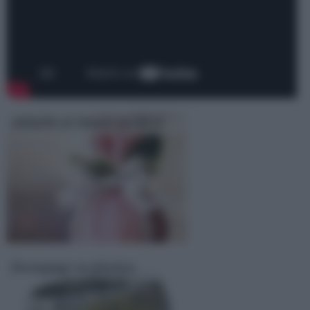
Addobbi di Natale fai da te
Decoupage su plastica