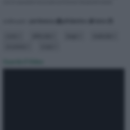
sono le operazioni necessarie ad ottenere dei grandi risultati.
ordina per:
pertinenza
alfabetico
data
costo
difficoltà
luogo
materiale
occasione
scopo
Guarda il Video