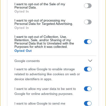
services and may gather and store information including but
I want to opt-out of the Sale of my
Personal Data.
not limited to your visit or usage behaviour. You may click to
Opted In
grant or deny consent to Google and its third-party tags to
use your data for below specified purposes in below Google
I want to opt-out of processing my
consent section.
Personal Data for Targeted Advertising.
Opted In
I want to opt-out of Collection, Use,
Retention, Sale, and/or Sharing of my
Personal Data that Is Unrelated with the
Purposes for which it was collected.
Opted Out
Google consents
I want to allow Google to enable storage
related to advertising like cookies on web or
device identifiers in apps.
I want to allow my user data to be sent to
Google for online advertising purposes.
I want to allow Google to send me