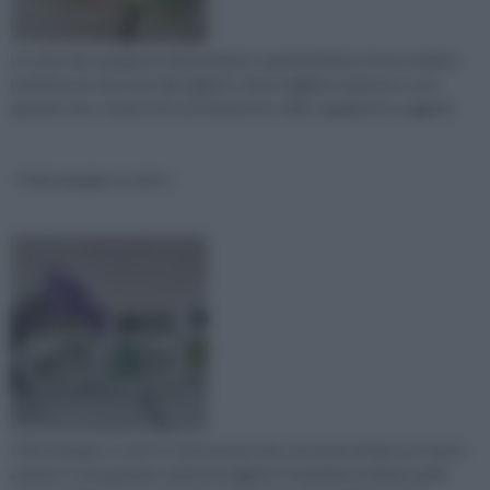
La carta decoupage ha determinate caratteristiche che la rendono
perfetta per decorare gli oggetti; viene tagliata a piacere e con
grande cura. I pezzi sono poi immersi in colla e applicati su oggetti
Il decoupage su vetro
Il decoupage su vetro è una tecnica che consente di dare un nuovo
aspetto a una grande varietà di oggetti. Scopriamo insieme quali