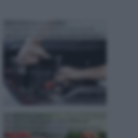
MANUTENZIONE AUTOMOBILE
In tempi come questi, il fai da te è una cosa che
aggrada sempre di piu, quando si tratta della prop...
ATTREZZI DA GIARDINO
Picconi, rastrelli e vanghe: Tutti e tre questi
elementi sono indicati per la lavorazione del terren...