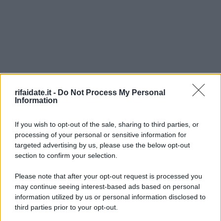
rifaidate.it -
Do Not Process My Personal
Information
If you wish to opt-out of the sale, sharing to third parties, or
processing of your personal or sensitive information for
targeted advertising by us, please use the below opt-out
section to confirm your selection.
Please note that after your opt-out request is processed you
may continue seeing interest-based ads based on personal
information utilized by us or personal information disclosed to
third parties prior to your opt-out.