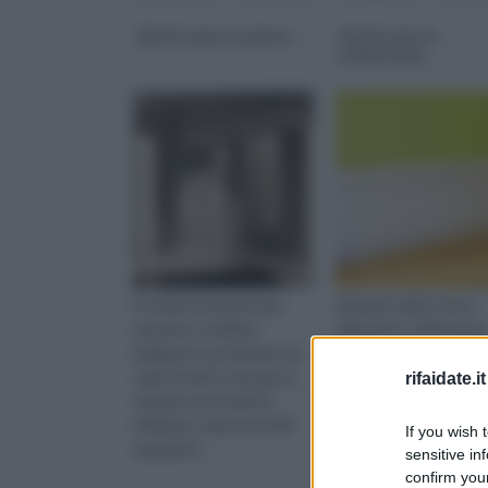
Battiscopa rasomuro
battiscopa in
poliuretano
Il moderno battiscopa
Quando nelle nostre
rasomuro combina
abitazioni si affronta la
eleganza e protezione da
questione sulla scelta
colpi fortuiti e da sporco
delle rifiniture, e, in fin
rifaidate.it
senza la necessità di
utilizzare i classici profili
If you wish 
sporgenti.
sensitive in
confirm your