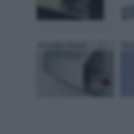
Battiscopa radiante
Posa