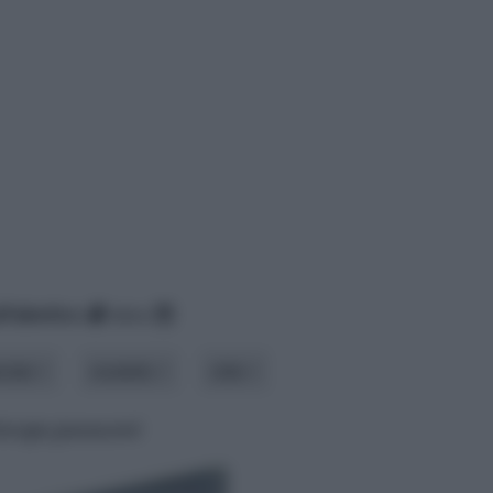
lfabetico
data
riale
modello
stile
iscopa passacavi