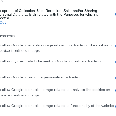
In
o opt-out of Collection, Use, Retention, Sale, and/or Sharing
ersonal Data that Is Unrelated with the Purposes for which it
lected.
Out
Al momento di scegliere
Spesso, quando si
consents
l’arredamento di casa,
prendono le principali
spesso una buona dose di
decisioni per quanto
o allow Google to enable storage related to advertising like cookies on
 di
attenzione, giustamente
riguarda l’arredamento di
evice identifiers in apps.
per
casa nostra,
o allow my user data to be sent to Google for online advertising
s.
to allow Google to send me personalized advertising.
tto Massello In Legno Tinto Rovere mm.
mm. 110 (Prezzo Per ml. 2, 50)
Prezzo:
in offerta su
o allow Google to enable storage related to analytics like cookies on
evice identifiers in apps.
o allow Google to enable storage related to functionality of the website
lto
battiscopa laccato
battiscopa passafilo