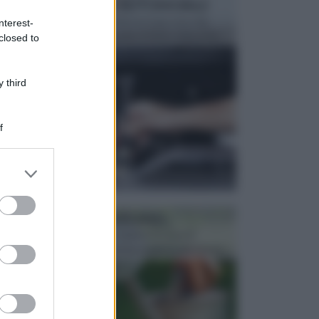
MANUTENZIONE AUTOMOBILE
In tempi come questi, il fai da te è una cosa che
nterest-
aggrada sempre di piu, quando si tratta della prop...
closed to
 third
f
er and store
to grant or
ed purposes
ATTREZZI DA GIARDINO
Picconi, rastrelli e vanghe: Tutti e tre questi
elementi sono indicati per la lavorazione del terren...