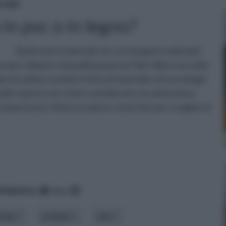
scopa
in pvc o in legno?
Quali sono i materiali con cui vengono realizzati i
copa radianti e di quelli passacavi? No? Allora sei nella
re le ultime novità in fatto di materiali e di tecnologie
molto spesso non viene considerato con attenzione,
 importanza. Vieni a scoprire come fare per scegliere il
lfabetico
data
riale
modello
stile