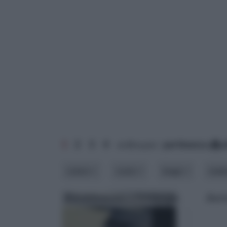
1
2
3
4
ordina per:
pertinenza
a
colore
costo
luogo
mate
Riscaldamento a battiscopa
Batt