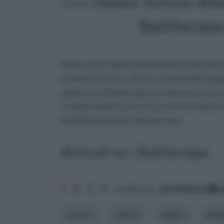
tu sei in :
rifaidate.it
»
Pareti solai
»
Batti
Battiscopa 
battiscopa? Sapevi dell'esistenza dei battis
sezione perfetta. Qui ti sarà possibile legge
applicate ai battiscopa, un elemento che 
classificandolo come un accessorio di poca
modello più adatto alla tua casa.
Articoli su : Battiscopa
1
2
3
4
ordina per:
pertinenza
a
colore
costo
luogo
mate