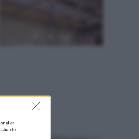
sonal or
ection to