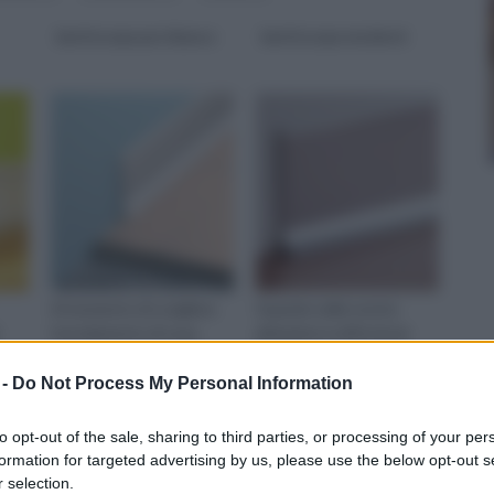
battiscopa pvc bianco
battiscopa moderni
Al momento di scegliere
Quando nelle nostre
l’arredamento di casa,
abitazioni si affronta la
spesso una buona dose di
questione sulla scelta
 dei
attenzione, giustamente
delle rifiniture, e, in fin dei
 -
Do Not Process My Personal Information
per
to opt-out of the sale, sharing to third parties, or processing of your per
formation for targeted advertising by us, please use the below opt-out s
 selection.