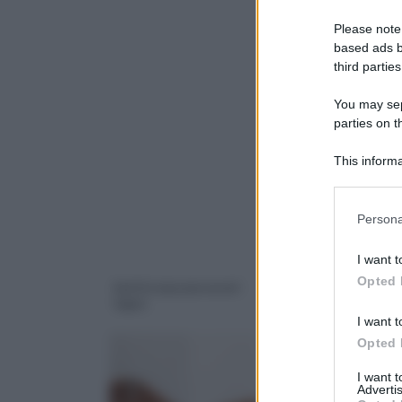
Please note
based ads b
third parties
You may sepa
parties on 
This informa
Downstream P
Please note
Persona
information 
deny consent
I want t
in below Go
Opted 
battiscopa passacavi
battiscopa passatub
legno
I want t
Opted 
I want 
Advertis