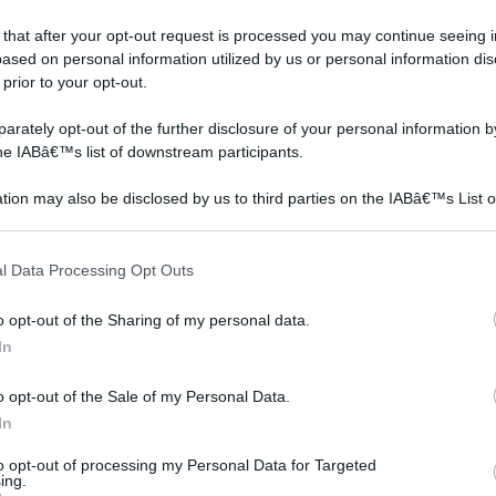
 that after your opt-out request is processed you may continue seeing i
ased on personal information utilized by us or personal information dis
 prior to your opt-out.
rately opt-out of the further disclosure of your personal information by
the IABâ€™s list of downstream participants.
tion may also be disclosed by us to third parties on the IABâ€™s List o
articipants that may further disclose it to other third parties.
 that this website/app uses one or more Google services and may gath
l Data Processing Opt Outs
including but not limited to your visit or usage behaviour. You may click 
 to Google and its third-party tags to use your data for below specifi
o opt-out of the Sharing of my personal data.
ogle consent section.
In
i
battiscopa rovere
zoccolini passacavi
o opt-out of the Sale of my Personal Data.
In
to opt-out of processing my Personal Data for Targeted
ing.