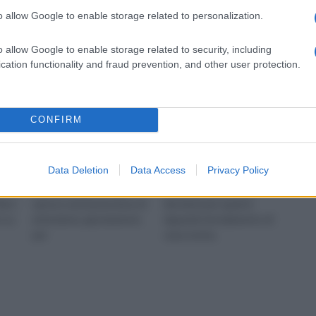
bianco
o allow Google to enable storage related to personalization.
o allow Google to enable storage related to security, including
cation functionality and fraud prevention, and other user protection.
CONFIRM
Data Deletion
Data Access
Privacy Policy
Al momento di scegliere
Spesso, quando si
l’arredamento di casa,
prendono le principali
arci
spesso una buona dose di
decisioni per quanto
e su
attenzione, giustamente
riguarda l’arredamento di
per
casa nostra,