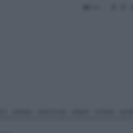
Forum
NTO
GIARDINO
PIANTE E FIORI
IMPIANTI
ATTREZZI
MATERI