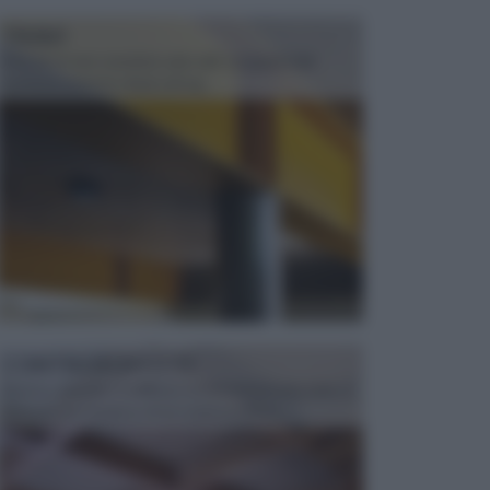
TRAVI
Il fai da te non consiste solo nell' occuparsi del
confezionamento di piccoli og...
CONTROSOFFITTI
Spesso, quando si edifica o si ristruttura una casa, si
opta per la creazione di un controsoffitto. ...