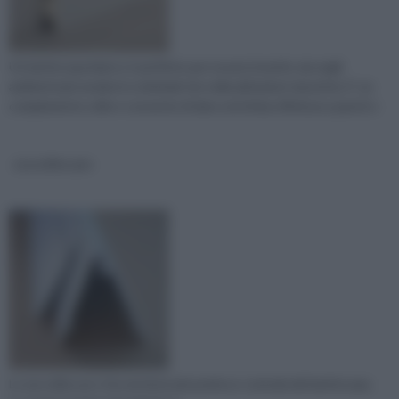
Un battiscopa bianco è perfetto per essere inserito sia negli
ambienti più moderni e minimali che nella abitazioni classiche. E' un
complemento utile e consente di dare un'ottima rifinitura a pareti e
zoccolino pvc
Lo zoccolino pvc è la versione più pratica e comoda dei battiscopa.