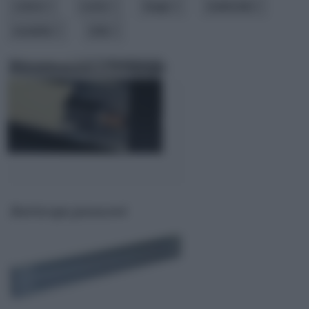
colore
costo
luogo
materiale
modello
stile
Riscaldamento a battiscopa
Battiscopa passacavi