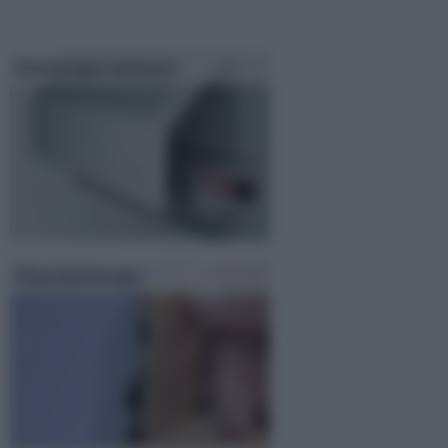
Battiscopa radiante
Posa battiscopa