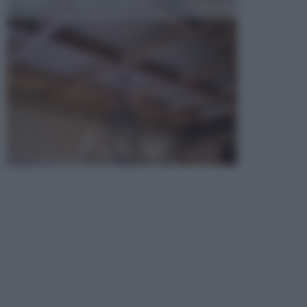
opta per la creazione di un controsoffitto. ...