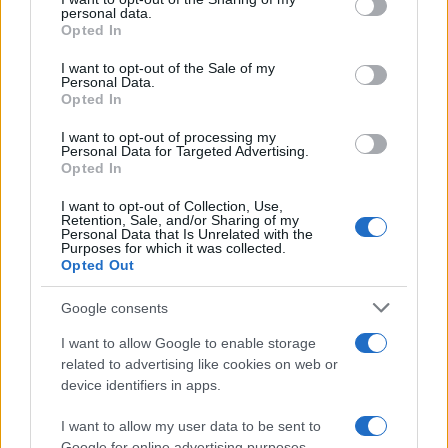
further disclose it to other third parties.
personal data.
Opted In
Please note that this website/app uses one or more Google
services and may gather and store information including but
I want to opt-out of the Sale of my
Personal Data.
not limited to your visit or usage behaviour. You may click to
Opted In
grant or deny consent to Google and its third-party tags to
use your data for below specified purposes in below Google
I want to opt-out of processing my
consent section.
Personal Data for Targeted Advertising.
Opted In
I want to opt-out of Collection, Use,
Retention, Sale, and/or Sharing of my
Personal Data that Is Unrelated with the
Purposes for which it was collected.
Opted Out
Google consents
I want to allow Google to enable storage
related to advertising like cookies on web or
device identifiers in apps.
I want to allow my user data to be sent to
Google for online advertising purposes.