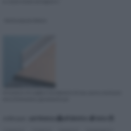
Lo si può trovare nei negozi e n
battiscopa pvc bianco
Al momento di scegliere l’arredamento di casa, spesso una buona
dose di attenzione, giustamente per
ordina per:
pertinenza
alfabetico
data