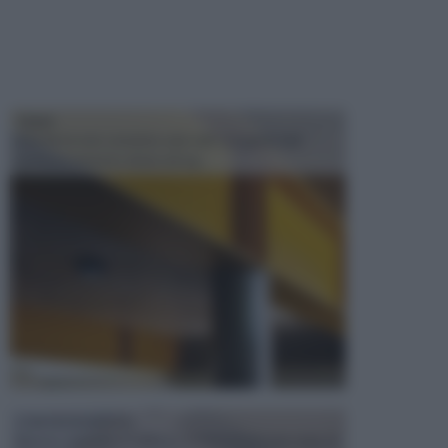
TRAVI
Il fai da te non consiste solo nell' occuparsi del
confezionamento di piccoli og...
CONTROSOFFITTI
Spesso, quando si edifica o si ristruttura una casa, si