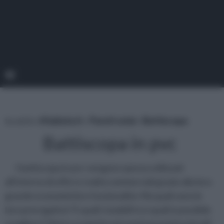
tu sei in :
rifaidate.it
»
Pareti solai
»
Battiscopa
Battiscopa in pvc
I battiscopa in pvc vengono spesso utilizzati
all'interno di uffici e realtà commerciali grazie alla loro
grande economicità e funzionalità. Ma quali sono le
loro prerogative? E quali i modelli tra i quali è possibile
scegliere? Vieni a scoprirlo nei nostri prossimi articoli!