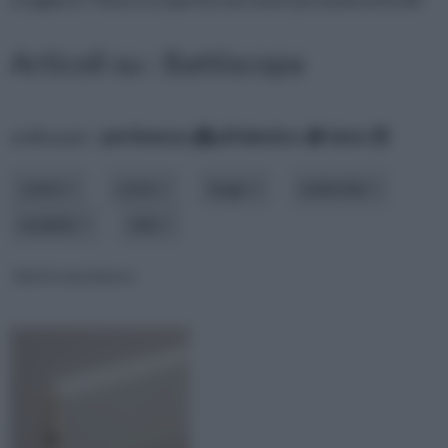
Articoli su : Battiscopa
ordina per:
pertinenza
alfabetico
data
colore
costo
luogo
materiale
modello
stile
Battiscopa bianco