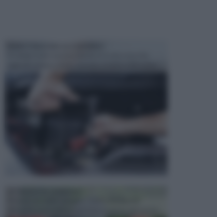
MANUTENZIONE AUTOMOBILE
In tempi come questi, il fai da te è una cosa che
aggrada sempre di piu, quando si tratta della prop...
ATTREZZI DA GIARDINO
Picconi, rastrelli e vanghe: Tutti e tre questi
elementi sono indicati per la lavorazione del terren...