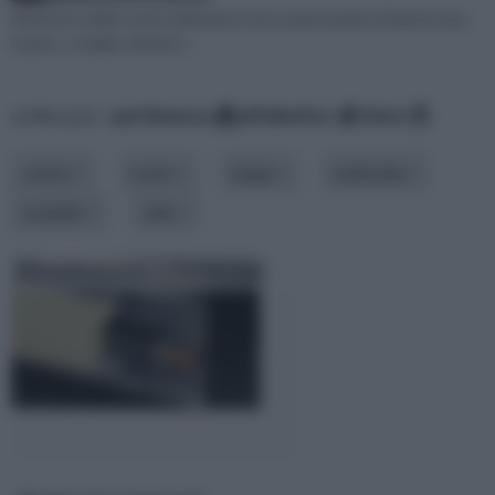
All’interno delle nostre abitazioni si fa un gran parlare di battiscopa
in gres, o meglio, diciamo c
ordina per:
pertinenza
alfabetico
data
colore
costo
luogo
materiale
modello
stile
Riscaldamento a battiscopa