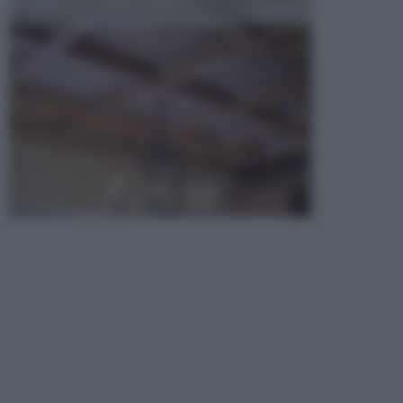
opta per la creazione di un controsoffitto. ...