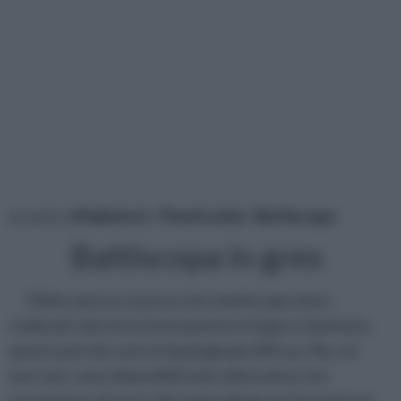
tu sei in :
rifaidate.it
»
Pareti solai
»
Battiscopa
Battiscopa in gres
Molto spesso si pensa che i battiscopa siano
realizzati solo ed esclusivamente in legno o laminato;
questo perchè sono la tipologia più diffusa. Ma, sul
mercato, sono disponibili mote alternative che
permettono di avere dei materiali più performanti ed