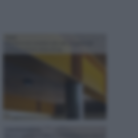
TRAVI
Il fai da te non consiste solo nell' occuparsi del
confezionamento di piccoli og...
CONTROSOFFITTI
Spesso, quando si edifica o si ristruttura una casa, si