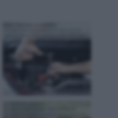
MANUTENZIONE AUTOMOBILE
In tempi come questi, il fai da te è una cosa che
aggrada sempre di piu, quando si tratta della prop...
ATTREZZI DA GIARDINO
Picconi, rastrelli e vanghe: Tutti e tre questi
elementi sono indicati per la lavorazione del terren...