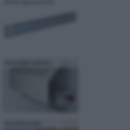
Battiscopa passacavi
Battiscopa radiante
Posa battiscopa