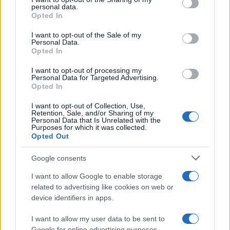
further disclose it to other third parties.
personal data.
Opted In
Please note that this website/app uses one or more Google
services and may gather and store information including but
I want to opt-out of the Sale of my
Personal Data.
not limited to your visit or usage behaviour. You may click to
Opted In
grant or deny consent to Google and its third-party tags to
use your data for below specified purposes in below Google
I want to opt-out of processing my
consent section.
Personal Data for Targeted Advertising.
Opted In
I want to opt-out of Collection, Use,
Retention, Sale, and/or Sharing of my
Personal Data that Is Unrelated with the
Purposes for which it was collected.
Opted Out
Google consents
I want to allow Google to enable storage
related to advertising like cookies on web or
device identifiers in apps.
I want to allow my user data to be sent to
Google for online advertising purposes.