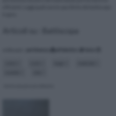
efficienti. Leggi quali sono le specifiche dei battiscopa
in gres.
Articoli su : Battiscopa
ordina per:
pertinenza
alfabetico
data
colore
costo
luogo
materiale
modello
stile
battiscopa gres porcellanato