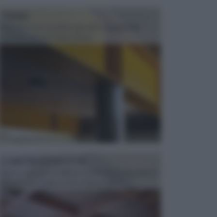
TRAVI
Il fai da te non consiste solo nell' occuparsi del
confezionamento di piccoli og...
CONTROSOFFITTI
Spesso, quando si edifica o si ristruttura una casa, si
opta per la creazione di un controsoffitto. ...