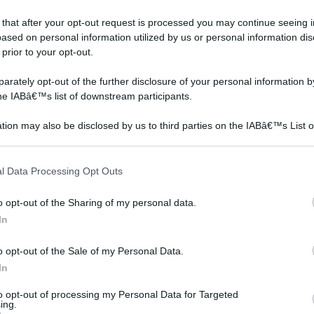
 that after your opt-out request is processed you may continue seeing i
ased on personal information utilized by us or personal information dis
 prior to your opt-out.
rately opt-out of the further disclosure of your personal information by
the IABâ€™s list of downstream participants.
tion may also be disclosed by us to third parties on the IABâ€™s List o
articipants that may further disclose it to other third parties.
 that this website/app uses one or more Google services and may gath
l Data Processing Opt Outs
including but not limited to your visit or usage behaviour. You may click 
tende a pacchetto fai
tende arredamento
 to Google and its third-party tags to use your data for below specifi
da te
moderno
o opt-out of the Sharing of my personal data.
ogle consent section.
In
o opt-out of the Sale of my Personal Data.
In
to opt-out of processing my Personal Data for Targeted
ing.