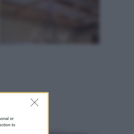
sonal or
ection to