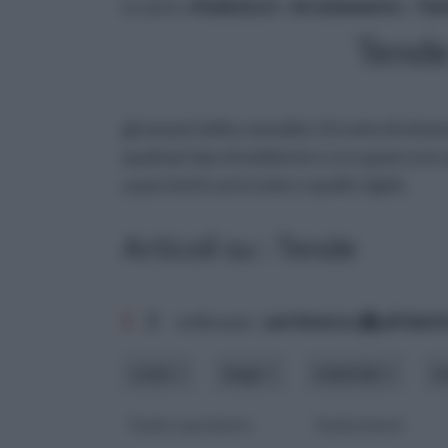
tu sei in :
rifaidate.it
»
Arredamento
»
Ten
Tende
gli amanti della comodità. Si tratta di elem
qualsiasi tipo di ambiente e occupano uno 
a pacchetto arricciate e quelle rigide.
Articoli su : Tende
1
2
ordina per:
pertinenza
alfabet
costo
luogo
materiale
m
Tende a pacchetto
Tende interni