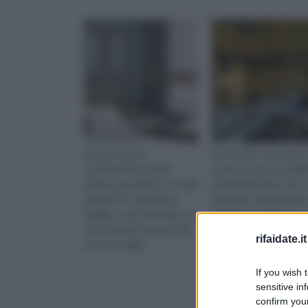
Scopri tutte le
Esistono in commercio
caratteristiche delle
numerosi tipi e modelli
tende a pacchetto e scegli
tende da interni, che s
quelle che si adattano
adattano ad ogni gust
meglio a casa tua ed al suo
esigenza. Scopri con n
stile facendo tesoreo dei
quelle più adatta a te e
rifaidate.it
nostri consigli
stile della tua casa.
If you wish 
sensitive in
confirm your