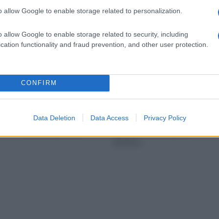
o allow Google to enable storage related to personalization.
o allow Google to enable storage related to security, including
cation functionality and fraud prevention, and other user protection.
CONFIRM
timi
La casa è il luogo in cui
Arredare le nostre case
o
trascorriamo buona parte
con gusto serve a
Data Deletion
Data Access
Privacy Policy
ta.
della nostra vita, un posto
renderle vivibili ed
dove accogliere gli a
appropriate alle esigenze
di chi le a