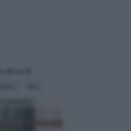
ico
data
odello
stile
e a pacchetto