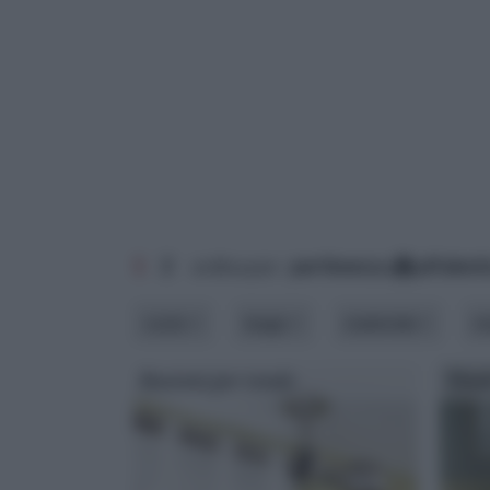
1
2
ordina per:
pertinenza
alfabet
costo
luogo
materiale
m
Bastoni per tende
Tend