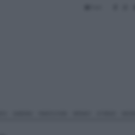
Forum
NTO
GIARDINO
PIANTE E FIORI
IMPIANTI
ATTREZZI
MATERI