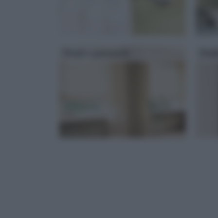
Tende a pannello
Tend