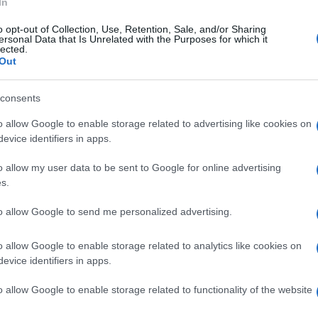
In
o opt-out of Collection, Use, Retention, Sale, and/or Sharing
ersonal Data that Is Unrelated with the Purposes for which it
Tutte le volte che
Ogni qual volta si parla di
lected.
nde
sentiamo parlare di tende
tende arredamento
Out
a pacchetto fai da te, di
moderno, a qualsiasi
tto
qualsivoglia tipologia di
tipologia di prodotto
consents
pro
stiamo face
o allow Google to enable storage related to advertising like cookies on
evice identifiers in apps.
o allow my user data to be sent to Google for online advertising
ica per Porte - Dimensioni 140 x 240CM, Adatta a
s.
 Ottima Qualit&#224;, Tenda Zanzariera per Porte
to allow Google to send me personalized advertising.
Prezzo:
in offerta su Amazon a: 17,19€
o allow Google to enable storage related to analytics like cookies on
evice identifiers in apps.
Tende da arredamento
Tende design
o allow Google to enable storage related to functionality of the website