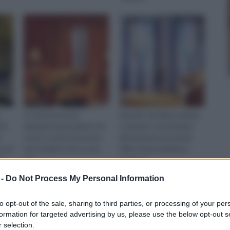
In tutte le nostre
Quando sentiamo parlare
 di
abitazioni basta girarsi e il
o quando ci avviciniamo
i
nostro occhio non potrà
direttamente al mondo
o ed
non ricadere che su una
delle tende dobbiamo
oi
ten
renderci
 allo
 -
Do Not Process My Personal Information
to opt-out of the sale, sharing to third parties, or processing of your per
formation for targeted advertising by us, please use the below opt-out s
 selection.