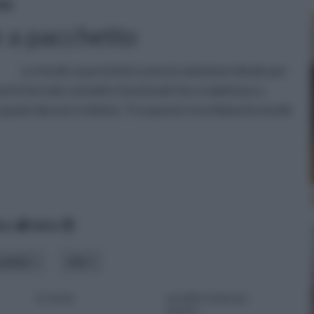
de
 a pacchetto
Le tende a pacchetto sono la soluzione ideale per
enti d’arredo comodi e funzionali che si adattano a
spazio davvero ridotto. Tra queste ricordiamo le tende
ico
data
odello
stile
le tende
modelli tende per
interni