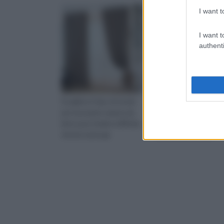
I want t
I want t
authenti
Scegliere il tipo di tenda
Nei due ambienti più in
per la propria camera da
e privati, quelle a vetr
letto può rivelarsi difficile,
sono una scelta perfet
vista la vasta ga
Sottolineano la line