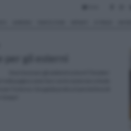
Forum
NTO
GIARDINO
PIANTE E FIORI
IMPIANTI
ATTREZZI
MATERI
 per gli esterni
Vuoi rinnovare gli ambienti esterni? Desideri
pri nella pagina come fare con le numerose schede
e per l’esterno. Una guida pratica ti permetterà di
er tempo!