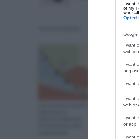
I want t
of my P
was col
Opted 
Posa vetrocemento
Produzione del
cemento
Google 
I want t
web or d
I want t
purpose
I want 
I want t
web or d
La posa del vetrocemento
La produzione del
rappresenta un
cemento rappresenta
I want t
argomento abbastanza
di quegli argomenti
or app.
interessante per molte
particolarmente
categorie di per
interessanti e su sui
I want t