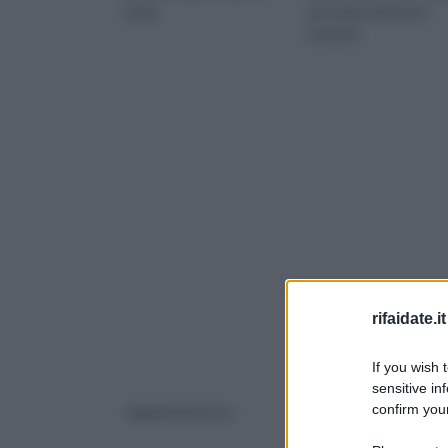
crepe
per avere dei buoni
risultati!
rifaidate.it
If you wish 
sensitive in
confirm your
legnaia fai da te
Massetto