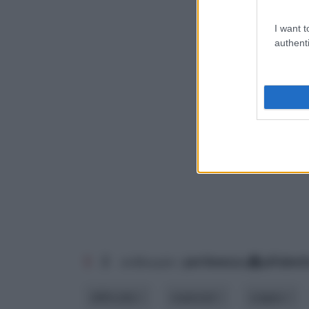
I want t
authenti
1
2
ordina per:
pertinenza
alfabet
difficoltà
materiali
origine