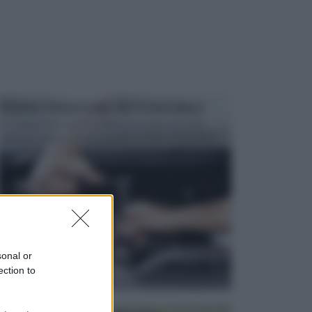
MANUTENZIONE AUTOMOBILE
In tempi come questi, il fai da te è una cosa che
aggrada sempre di piu, quando si tratta della prop...
sonal or
ection to