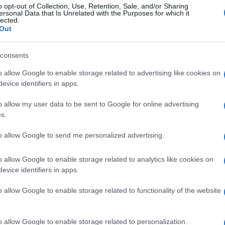
o opt-out of Collection, Use, Retention, Sale, and/or Sharing
ersonal Data that Is Unrelated with the Purposes for which it
lected.
Out
Raschiare l'intonaco
sistemi costruttivi a
umido
secco
consents
o allow Google to enable storage related to advertising like cookies on
evice identifiers in apps.
o allow my user data to be sent to Google for online advertising
s.
to allow Google to send me personalized advertising.
o allow Google to enable storage related to analytics like cookies on
evice identifiers in apps.
Non è difficile riconoscere
I sistemi costruttivi a
 uno
quando un muro è
sacco sono un elemento
o allow Google to enable storage related to functionality of the website
attaccato dall'umidità.
assolutamente rilevante
Sull'intonaco umido si
nell’ambito dell’edilizia ci
formano
o allow Google to enable storage related to personalization.