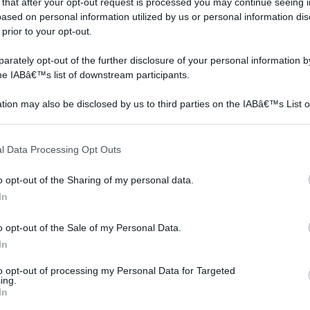
 that after your opt-out request is processed you may continue seeing i
ased on personal information utilized by us or personal information dis
 prior to your opt-out.
rately opt-out of the further disclosure of your personal information by
the IABâ€™s list of downstream participants.
tion may also be disclosed by us to third parties on the IABâ€™s List o
articipants that may further disclose it to other third parties.
 that this website/app uses one or more Google services and may gath
lgono
Il montaggio
L’operazione consigliata,
l Data Processing Opt Outs
including but not limited to your visit or usage behaviour. You may click 
vetrocemento è ad oggi
prima della posa dei
 to Google and its third-party tags to use your data for below specifi
ro.
una questione
masselli autobloccanti, è
o opt-out of the Sharing of my personal data.
ogle consent section.
interessante per molte
l’accertamento della
In
persone e quindi, a ben
capaci
gua
o opt-out of the Sale of my Personal Data.
In
to opt-out of processing my Personal Data for Targeted
gio a Parete a Pavimento Orientabile a Muro /
ing.
In
correvole
Prezzo:
in offerta su Amazon a: 13,38€