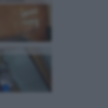
co veneziano
re