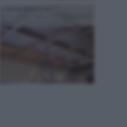
CONTROSOFFITTI
Spesso, quando si edifica o si ristruttura una casa, si
opta per la creazione di un controsoffitto. ...