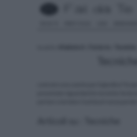
FAI DA TE
PARETI SOLAI
CASA
ARREDAME
tu sei in :
rifaidate.it
»
Fai da te
»
Tecniche
Tecniche
costruire una casetta per il giardino? Sco
presentate riguardanti le tecniche fai da t
portare a termine i tuoi lavori senza perd
Articoli su : Tecniche