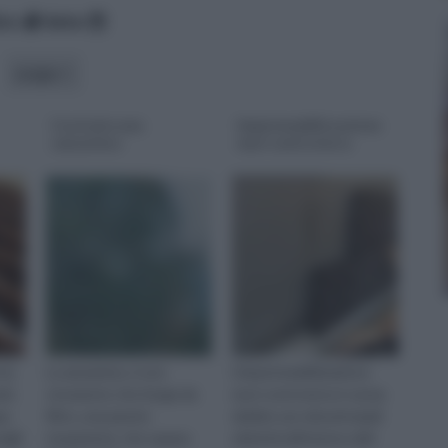
ico
data
scopo
Costruire una
Impermeabilizzazione
zanzariera
muri controterra
 la
La zanzariera, è uno
L’impermeabilizzazione
odo
strumento che funge da
muri controterra è senza
pa
filtro, una parete
dubbio uno dei principali
igli
traspirante, che separa
obiettivi all’interno dell