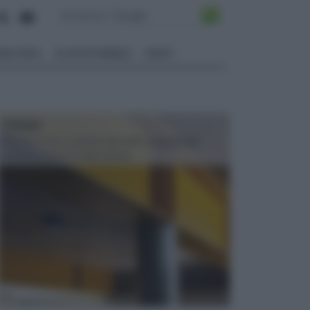
ALI EDILI
ECOSOSTENIBILE
VIDEO
TRAVI
Il fai da te non consiste solo nell' occuparsi del
confezionamento di piccoli og...