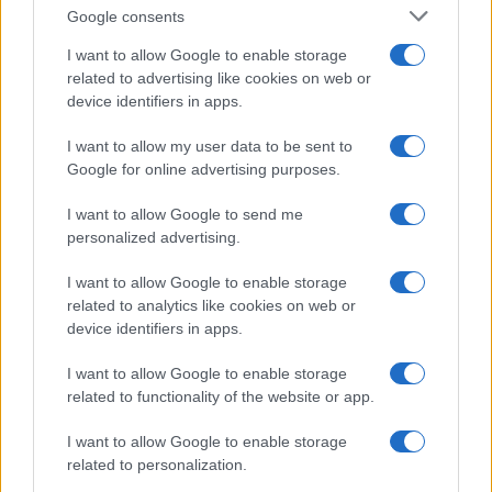
Google consents
I want to allow Google to enable storage
©2026 - rifaidate.it - p.iva 03338800984
Privacy
Pubblicità
related to advertising like cookies on web or
device identifiers in apps.
I want to allow my user data to be sent to
Google for online advertising purposes.
I want to allow Google to send me
personalized advertising.
I want to allow Google to enable storage
related to analytics like cookies on web or
device identifiers in apps.
I want to allow Google to enable storage
related to functionality of the website or app.
I want to allow Google to enable storage
related to personalization.