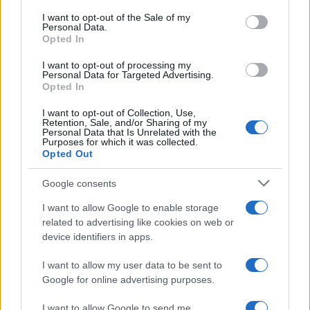
services and may gather and store information including but
I want to opt-out of the Sale of my
Personal Data.
not limited to your visit or usage behaviour. You may click to
Opted In
grant or deny consent to Google and its third-party tags to
use your data for below specified purposes in below Google
I want to opt-out of processing my
consent section.
Personal Data for Targeted Advertising.
Opted In
I want to opt-out of Collection, Use,
Retention, Sale, and/or Sharing of my
Personal Data that Is Unrelated with the
Purposes for which it was collected.
Opted Out
Google consents
©2026 - rifaidate.it - p.iva 03338800984
Privacy
Pubblicità
I want to allow Google to enable storage
related to advertising like cookies on web or
device identifiers in apps.
I want to allow my user data to be sent to
Google for online advertising purposes.
I want to allow Google to send me