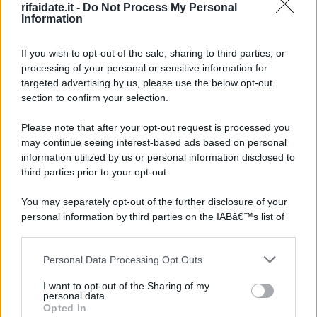
rifaidate.it -
Do Not Process My Personal
Information
If you wish to opt-out of the sale, sharing to third parties, or
processing of your personal or sensitive information for
targeted advertising by us, please use the below opt-out
section to confirm your selection.
Please note that after your opt-out request is processed you
may continue seeing interest-based ads based on personal
information utilized by us or personal information disclosed to
third parties prior to your opt-out.
You may separately opt-out of the further disclosure of your
personal information by third parties on the IABâ€™s list of
downstream participants.
Personal Data Processing Opt Outs
This information may also be disclosed by us to third parties
on the IABâ€™s List of Downstream Participants that may
I want to opt-out of the Sharing of my
further disclose it to other third parties.
personal data.
Opted In
Please note that this website/app uses one or more Google