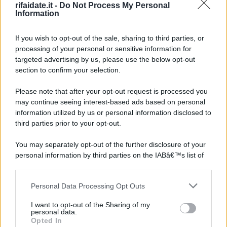
Cocciniglia
rifaidate.it -
Do Not Process My Personal
Information
If you wish to opt-out of the sale, sharing to third parties, or
processing of your personal or sensitive information for
targeted advertising by us, please use the below opt-out
section to confirm your selection.
Please note that after your opt-out request is processed you
may continue seeing interest-based ads based on personal
Oidio
information utilized by us or personal information disclosed to
third parties prior to your opt-out.
You may separately opt-out of the further disclosure of your
personal information by third parties on the IABâ€™s list of
downstream participants.
Personal Data Processing Opt Outs
This information may also be disclosed by us to third parties
on the IABâ€™s List of Downstream Participants that may
I want to opt-out of the Sharing of my
further disclose it to other third parties.
personal data.
Mosca bianca
Opted In
Please note that this website/app uses one or more Google