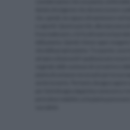
considerazione che una pianta, al di la della
dotato di esigenze che devono essere sodd
che, quindi, sia capace di mantenere nel te
e saporiti. Questo perchè, alla mancanza d
il suo malessere, e lo fa attraverso la produ
della pianta. Quindi, è bene saper eseguire 
vita della propria pianta. Tra queste, una è
ad opera di parassiti i quali possono essere 
vegetali, delle sostanze di cui nutrirsi e del
pianta di sostanze necessarie per la sua s
anche la morte. Pertanto, bisogna sapere 
per farlo bisogna dapprima conoscere e ric
pericolose malattie cui la pianta può esse
sua salute.