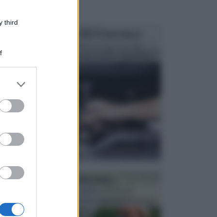
 third
MANUTENZIONE AUTOMOBILE
In tempi come questi, il fai da te è una cosa che
f
aggrada sempre di piu, quando si tratta della prop...
er and store
to grant or
ed purposes
ATTREZZI DA GIARDINO
Picconi, rastrelli e vanghe: Tutti e tre questi
elementi sono indicati per la lavorazione del terren...