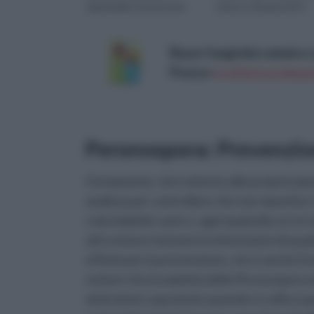
sapendole riconoscere,
attacco di parassiti e
conoscendo le loro
malattie, a cau...
esigenze e i vari metodi...
Bayer fungicida rameico 
Prezzo:
in offerta su Amazo
Peronospora: Prevenzio
Ovviamente, chi è attento alle proprie piant
analizza per controllare che non riportino i
o da malattie varie e, ogni qualvolta ve ne s
atti a tenere lontane le infestazioni di qua
effettuare la prevenzione, che è anche il 
evitare che la malattia della Peronospora 
attenzione sopratutto quando si coltiva que