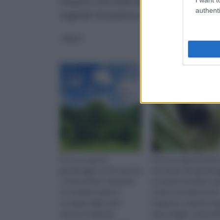
oospore, che rimarranno sulle foglie fino 
authenti
vegetali. Una pianta colpita da peronospo
Alberi
Parassiti e Malattie
piante
Chi si occupa di
Chi si occupa di fai da 
giardinaggio sa che questa
nel campo del giardina
“sottosezione” del fai da
sa quanto le piante v
te, include il sapersi
curate secondo le loro
occupare delle varie
esigenze, e quanto qu
specie di vegetali,
siano fragili e vulnerabil