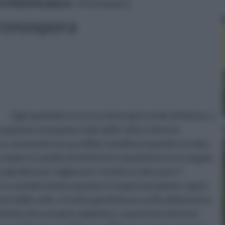
 e Malattie piante
» Peronospora
ronospora
Ogni qualvolta ci si reca nel proprio vivaio di fiducia, o
cquistare una pianta, il più delle volte si tiene in
o, al massimo, la sua utilità: la bellezza quando si tratta
a compera è quello di metterla in esposizione in un angolo
o giardino per migliorare l' estetica e decorare l'
te in considerazione quando si comperano piante capaci
te delle volte, si tratta quindi di una scelta abbastanza
etiche di un proprio ambiente, e quasi mai si tiene in