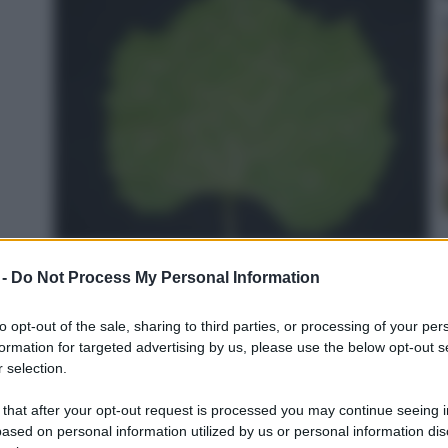
 -
Do Not Process My Personal Information
(o Eden Rose&#174;) rosa in vaso di Rose
ante rifiorente a grandi fiori, h.raggiunta 3.5 metri,
to opt-out of the sale, sharing to third parties, or processing of your per
alattie, leggermente profumata, cod.16071
formation for targeted advertising by us, please use the below opt-out s
n a: 32,9€
 selection.
 that after your opt-out request is processed you may continue seeing i
ased on personal information utilized by us or personal information dis