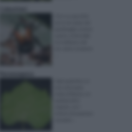
Coleotteri
Chi si occupa di fai
da te nel campo del
giardinaggio sa bene
quanto, al di la della
loro bellezza e del
loro valore ornament
...
Peronospora
Ogni qualvolta ci si
reca nel proprio
vivaio di fiducia, o in
qualsiasi altro
negozio, con l'
intento di acquistare
una piant ...