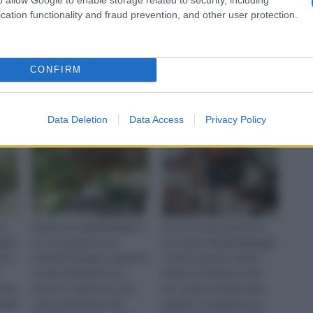
all' anno successivo, quando intaccheranno nuovi
cation functionality and fraud prevention, and other user protection.
ra deperisce visibilmente, anche se raramente muore.
Potatura kiwi
Coleotteri
CONFIRM
Data Deletion
Data Access
Privacy Policy
te
Dedicarsi al giardinaggio è
Chi si occupa di fai da te
ggio
un' occupazione che
nel campo del giardinaggio
anno
richiede impegno, pazienza
sa bene quanto, al di la
e tanta dedizione, ma
della loro bellezza e del
este
anche e sopratutto una
loro valore ornamentale,
i all'
certa esperienza. Per
quando si compera una