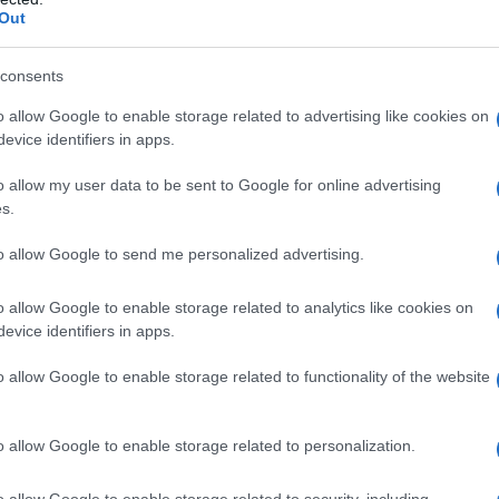
a è
Out
trae
consents
o allow Google to enable storage related to advertising like cookies on
e
evice identifiers in apps.
o di
o allow my user data to be sent to Google for online advertising
s.
sto
sta infatti sopratutto sulle foglie delle piante,
to allow Google to send me personalized advertising.
 (simili a macchie oliose) sulla parte superiore delle
o allow Google to enable storage related to analytics like cookies on
nferire, in corrispondenza con le macchie apparse sulla
evice identifiers in apps.
attia comincia, ovviamente, a espandersi e le avvisaglie
 unicamente sulle foglie: essa comincia, infatti, ada
o allow Google to enable storage related to functionality of the website
ati germogli, che iniziano ad essere anch' essi ricoperti
seccarsi e cadere in poco tempo. Prima che le foglie
o allow Google to enable storage related to personalization.
lattia della peronospora, contamina le foglie con delle
o allow Google to enable storage related to security, including