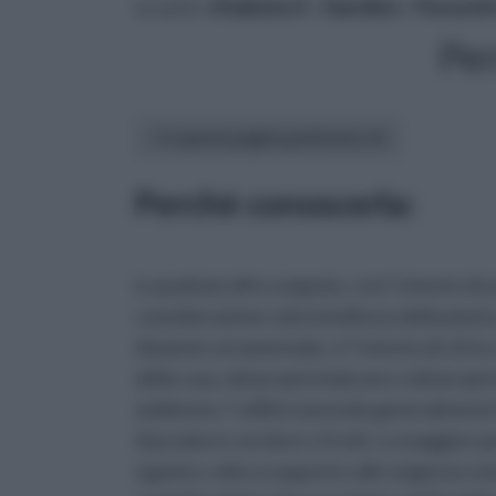
tu sei in :
rifaidate.it
»
Giardino
»
Parassiti
Pe
In questa pagina parleremo di :
Perchè conoscerla:
in qualsiasi altro negozio, con l' intento di a
considerazione solo la bellezza della pianta 
di piante ornamentale, e l' intento di chi l
della casa, del proprio balcone o del propri
ambiente, l' utilità si prende generalmen
di produrre verdure o frutti. La maggior par
egoista, volta a sopperire alle esigenze est