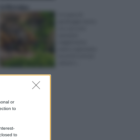
Grillotalpa
Occuparsi di
giardinaggio rientra
non solo tra le
operazioni
maggiormente
amate e apprezzate,
ma anche tra le più
salutari e ...
sonal or
ection to
nterest-
closed to