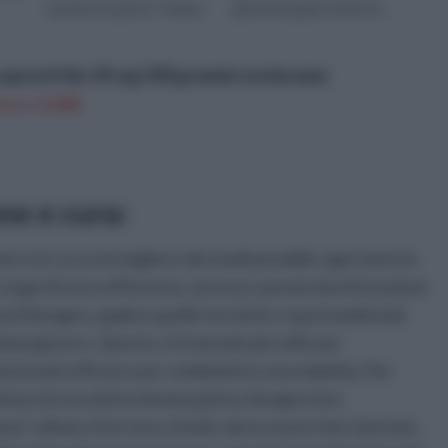
riuscire in questo “hobby”
pianta bisogna tenere in
bisogna avere una certa
considerazione anche il...
cognizi...
cupravit blu 35 wg 500 grammi verderame
n a: 13,89€
ne e cura:
e e le cura nel migliore dei modi possibili, ogni tanto le
 segni di una sofferenza, sia essa causata da infestazioni
ia il bisogno, applica quelle tecniche o quei medicinali
lsiasi genere. Questo, è il metodo più utile per
mezzo più efficace per combattere una malattia. Per
attacchi una determinata pianta, bisogna fare
st' ultima: il terreno, infatti, deve essere ben drenato