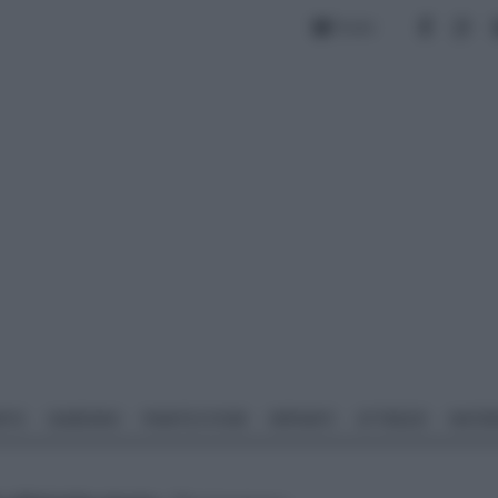
Forum
NTO
GIARDINO
PIANTE E FIORI
IMPIANTI
ATTREZZI
MATERI