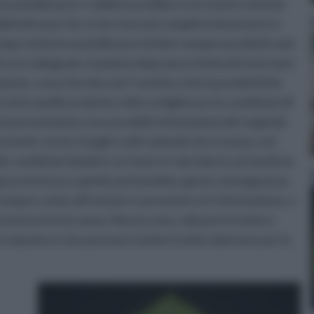
 sua bellezza e/ o della sua utilità, è un essere vivente
isfatte per far si che viva nel completo benessere e
mpo tutta la sua bellezza e di dare sempre prodotti sani
i cure adeguate, la pianta dopo poco inizia ad esternare
zione, cosa che mira sia l' estetica che la produttività
tutte quelle pratiche volte a migliorare le condizioni di
 la prevenzione e la cura delle infestazioni dei vegetali
insetti, vermi, funghi o altri animali che trovano, nei
le condizioni ideali in cui vivere e riprodursi, privando la
opravvivenza e quindi, portandola a gravi conseguenze,
sempre come affrontare e prevenire un' infestazione, e
onoscerne la causa. Stessa cosa, vale per le tante e
re esposta e che possono rivelarsi molto dannose per la