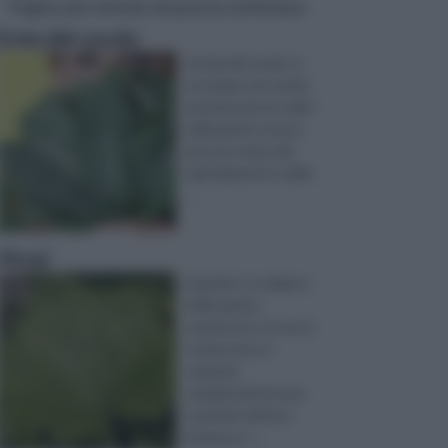
Pagine più visitate di questa settimana
Ernia del cavolo
L’ernia del cavolo, è
un fungo che tende
ad attaccare le radici
della pianta stessa
per poi creare dei
rigonfiamenti e delle
...
Virosi
Quando ci scelgono
delle piante,
sopratutto se non le
si ama ma le si
acquista
semplicemente per
usufruire del loro
immenso v ...