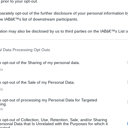
cimento:
 prior to your opt-out.
rately opt-out of the further disclosure of your personal information by
the IABâ€™s list of downstream participants.
alla
tion may also be disclosed by us to third parties on the IABâ€™s List o
sa è
articipants that may further disclose it to other third parties.
ia
 that this website/app uses one or more Google services and may gath
l Data Processing Opt Outs
including but not limited to your visit or usage behaviour. You may click 
le
 to Google and its third-party tags to use your data for below specifi
o opt-out of the Sharing of my personal data.
ogle consent section.
In
siti
o opt-out of the Sale of my Personal Data.
In
nza.
to opt-out of processing my Personal Data for Targeted
te
ing.
In
o opt-out of Collection, Use, Retention, Sale, and/or Sharing
ose)
ersonal Data that Is Unrelated with the Purposes for which it
lected.