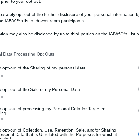
 prior to your opt-out.
Vernici per pavimenti
Piastrelle di ceramica
rately opt-out of the further disclosure of your personal information by
the IABâ€™s list of downstream participants.
tion may also be disclosed by us to third parties on the IABâ€™s List o
articipants that may further disclose it to other third parties.
 that this website/app uses one or more Google services and may gath
l Data Processing Opt Outs
including but not limited to your visit or usage behaviour. You may click 
 to Google and its third-party tags to use your data for below specifi
o opt-out of the Sharing of my personal data.
ogle consent section.
In
Quando si vuole rinnovare
Ci sentiamo a disagio a
ari
la propria casa, spesso si
definirlo semplicemente
o opt-out of the Sale of my Personal Data.
parte dandole nuovi colori:
un materiale antico,
In
non sempre è possibile o
perché, a ben vedere,
a,
comunque necessario
abbiamo a che fare con
to opt-out of processing my Personal Data for Targeted
ing.
si al
rinnovare tutto l'arredo e
qualcosa di molto più
In
le varie strutture, ma
elevato. Un materiale
spesso basta un tocco di...
storico, che se potesse
o opt-out of Collection, Use, Retention, Sale, and/or Sharing
ersonal Data that Is Unrelated with the Purposes for which it
parlare avrebbe da...
to per piastrelle 450 ml + Catalizzatore 70 ml,
lected.