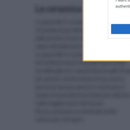
La ceramica
authenti
Le piastrelle in ceramica sono uno
straordinario prodotto, usato e pregiato f
dall'antichità. Esse conferiscono eleganza
valore all'ambiente in cui sono posizionate
Le piastrelle in ceramica si distinguono per
loro bellezza ma al contempo sono molto
sensibili agli urti e quindi deteriorabili. Pro
per queste caratteristiche il suo costo è
piuttosto elevato specie in confronto ai
moderni materiali ormai molto più utilizzati
nella maggior parte del mondo.
Resta comunque un materiale molto
sofisticato e di valore.