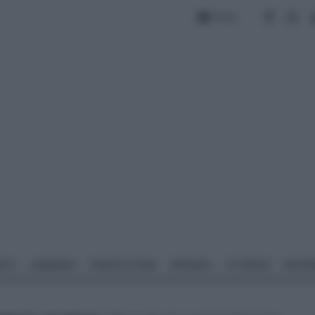
Forum
NTO
GIARDINO
PIANTE E FIORI
IMPIANTI
ATTREZZI
MATERI