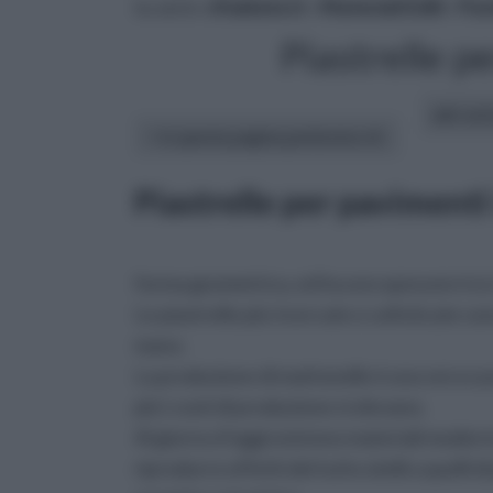
tu sei in :
rifaidate.it
»
Materiali Edili
»
Pav
Piastrelle p
altri art
In questa pagina parleremo di :
Piastrelle per pavimenti
forma geometrica, ed ha uno spessore tra i 
Le piastrelle più ricercate e sofisticate s
mano.
La produzione di mattonelle è una vera e pro
più i costi di produzione si elevano.
Al giorno d’oggi esistono materiali moderni
riprodurre effetti del tutto simili a quelli 