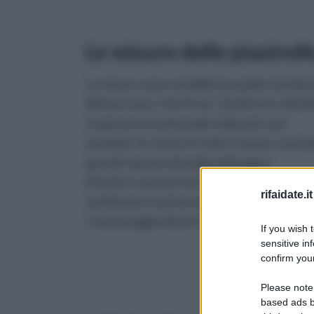
Le misure delle piastrell
Le misure sono variabili ma quelle standar
diffuse sono: 15x15 cm, 15x20 cm e 20x20
In genere le mattonelle utilizzate, per
esempio, in cucina o in altre stanze, sono p
grandi rispetto di quelle del bagno.
Più alta e spessa è la mattonella, più
rifaidate.it
facilmente resisterà all’abrasione superfic
e al passaggio di persone, mobili e macchin
If you wish 
sensitive in
confirm your
Please note
based ads b