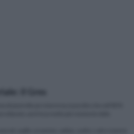
ale: il Gres
a di piastrelle per interni ma si può dire che nell’80 %
s porcellanato, anch’esso molto più resistente della
 naturali, argille ceramiche, sabbia, caolini, e altre materie