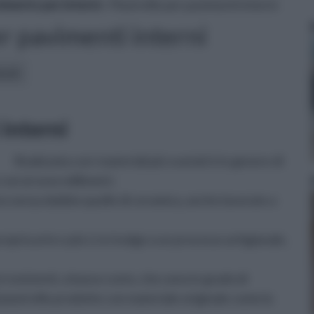
imento per interni
» Piastrelle per pavimenti interni
er pavimenti interni
icoli:
 interni
Realizzata con i materiali più svariati è in genere di
sei ai nove millimetri.
ono senza dubbio quelle di ceramica, anche lavorate a
pria arte e più ci si rivolge a un processo artigianale,
 resistenti, a basso costo, che sono in grado di
di piastrelle prodotte con materiale originale come la