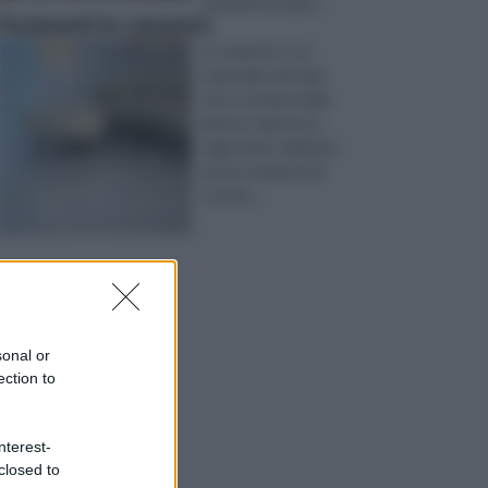
pavimenti in gom ...
Pavimenti in cemento
IL cemento è un
materiale naturale
che si ottiene dalla
pietra e dal fuoco,
oggi molto utilizzato
per la creazione di
struttu ...
sonal or
ection to
nterest-
closed to