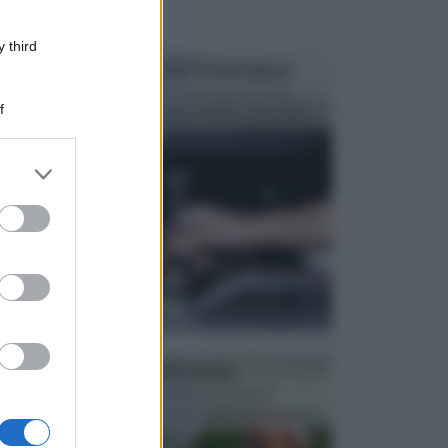
 third
MANUTENZIONE AUTOMOBILE
In tempi come questi, il fai da te è una cosa che
f
aggrada sempre di piu, quando si tratta della prop...
er and store
to grant or
ed purposes
ATTREZZI DA GIARDINO
Picconi, rastrelli e vanghe: Tutti e tre questi
elementi sono indicati per la lavorazione del terren...