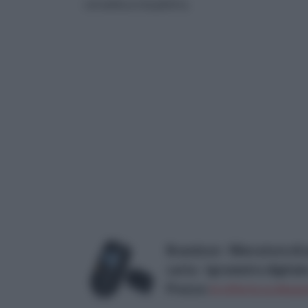
ceramica o la pietra.
Brandson - Rilevatore di 
carta - Igrometro digitale
Prezzo:
in offerta su Amazo