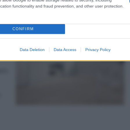
cation functionality and fraud prevention, and other user protection.
CONFIRM
in
 e
.
Data Deletion
Data Access
Privacy Policy
 la
prio