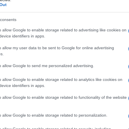
Out
n a: 18,46€
consents
o allow Google to enable storage related to advertising like cookies on
evice identifiers in apps.
ali
o allow my user data to be sent to Google for online advertising
s.
ali molto vari.
to allow Google to send me personalized advertising.
 per i bagni e per i locali dove sono richieste di
o allow Google to enable storage related to analytics like cookies on
evice identifiers in apps.
 lunga durata nel tempo e di resistenza sono
ento, oppure l’argilla.
o allow Google to enable storage related to functionality of the website
 in base alla loro composizione e alle loro proprietà
so cotto toscano è una piastrella che, a seconda della
o allow Google to enable storage related to personalization.
una colorazione bianca o rossa.
o allow Google to enable storage related to security, including