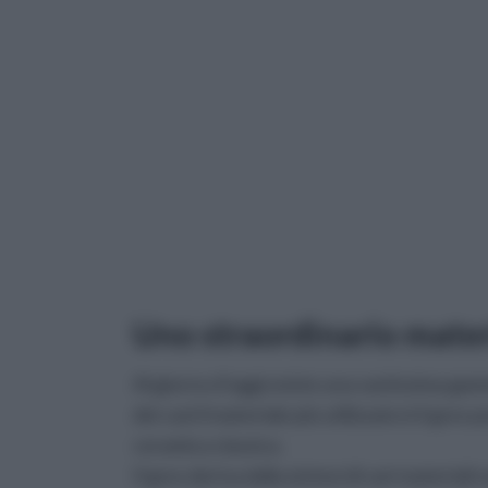
Uno straordinario materi
Al giorno d’oggi esiste una vastissima gamm
dei casi il materiale più utilizzato è il gre
ceramica classica.
Il gres deriva dalla sintesi di vari materiali