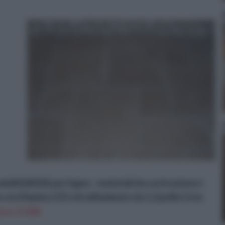
umidit&#224; per legno - materiali da costruzione e
 con Display LCD retroilluminato da 1,2 pollici 3 cm
n a: 17,85€