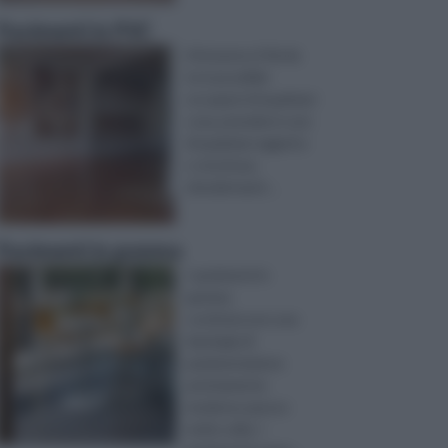
Pavimenti in PVC
Attraverso il fai da
te è possibile
occuparsi di qualsiasi
cosa, prendersi cura
di qualsiasi oggetto
o struttura,
rimodernand ...
Pavimenti in gomma
I pavimenti in
gomma
costituiscono una
tipologia di
pavimentazione
prettamente
moderna spesso
molto utile. I