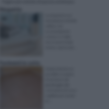
Pagine più visitate di questa settimana
Moquette
La moquette è un
rivestimento di facile
utilizzo, non
eccessivamente
costoso. In Italia
non si usa in modo
esteso, spesso più ...
Pavimenti in cotto
Grazie al fai da te è
possibile occuparsi
di vari lavori, dal
giardinaggio alla
costruzione di cucce
e gabbie per i propri
an ...