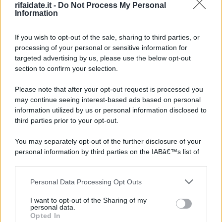
rifaidate.it -
Do Not Process My Personal
Information
If you wish to opt-out of the sale, sharing to third parties, or
processing of your personal or sensitive information for
targeted advertising by us, please use the below opt-out
section to confirm your selection.
Please note that after your opt-out request is processed you
may continue seeing interest-based ads based on personal
information utilized by us or personal information disclosed to
third parties prior to your opt-out.
You may separately opt-out of the further disclosure of your
personal information by third parties on the IABâ€™s list of
downstream participants.
Personal Data Processing Opt Outs
This information may also be disclosed by us to third parties
on the IABâ€™s List of Downstream Participants that may
I want to opt-out of the Sharing of my
further disclose it to other third parties.
personal data.
Opted In
Please note that this website/app uses one or more Google