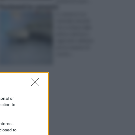
pavimenti in gom ...
Pavimenti in cemento
IL cemento è un
materiale naturale
che si ottiene dalla
pietra e dal fuoco,
oggi molto utilizzato
per la creazione di
struttu ...
sonal or
ection to
nterest-
closed to