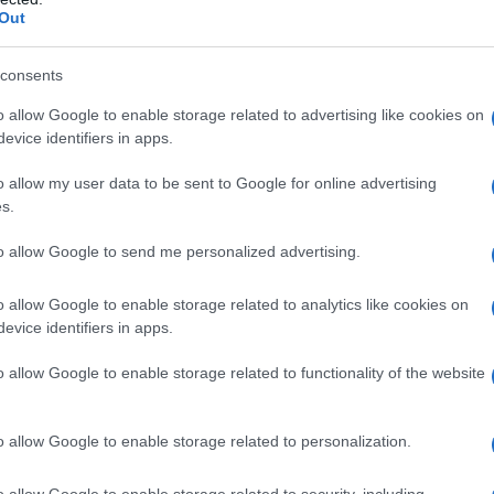
Out
consents
o allow Google to enable storage related to advertising like cookies on
evice identifiers in apps.
o allow my user data to be sent to Google for online advertising
s.
to allow Google to send me personalized advertising.
o allow Google to enable storage related to analytics like cookies on
evice identifiers in apps.
o allow Google to enable storage related to functionality of the website
o allow Google to enable storage related to personalization.
n è molto elevato, nonostante l' elevata praticità e
o in genere è dettato dalle caratteristiche della gomma
o allow Google to enable storage related to security, including