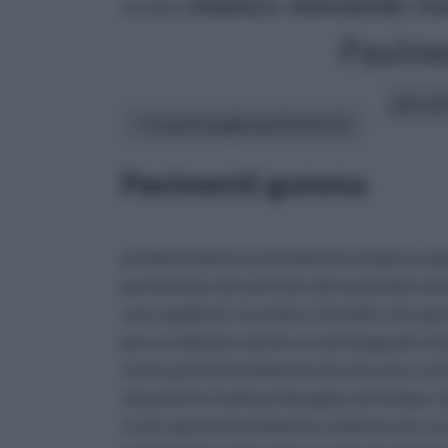
tu sei in :
rifaidate.it
»
Materiali Edili
»
Pav
Pavime
altri art
In questa pagina parleremo di :
Pavimenti gomma
pavimentazione prettamente moderna spesso
permettono di usufruire dei tantissimi vant
sono applicati. In primis c'è da dire che qu
per eccellenza, anche se sono bagnati o inum
tratta poi di rivestimenti che riescono a r
atmosferici molto prolungata nel tempo. Que
si che questi rivestimenti costituiscano u