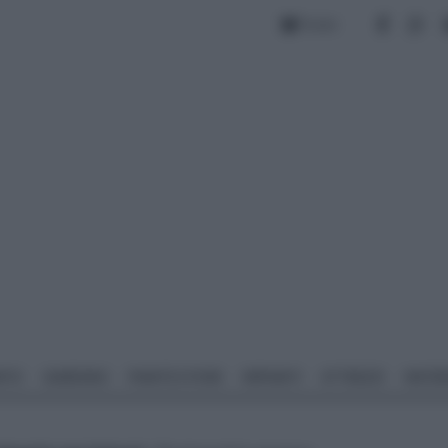
Forum
NTO
GIARDINO
PIANTE E FIORI
IMPIANTI
ATTREZZI
MATERI