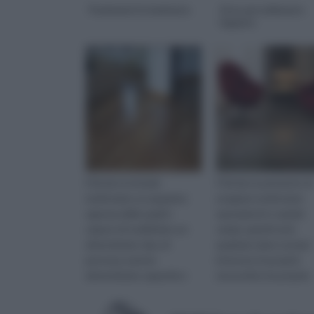
Pavimenti in laminato
Gres porcellanato
lappato
il fai da te include
Il fai da te permette di
moltissime occupazioni,
eseguire moltissime
ognuna delle quali è
operazioni in svariati
capace di soddisfare un
campi, quindi tutti,
determinato tipo di
qualsiasi siano i propri
persona, avente
interessi, le proprie
determinate capacità e
necessità e le proprie
determinati interessi.
capacità, possono
Infatti, sotto il nome di fa...
occuparsi di fai da te...