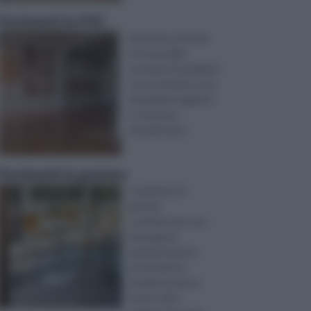
Pavimenti in PVC
Attraverso il fai da
te è possibile
occuparsi di qualsiasi
cosa, prendersi cura
di qualsiasi oggetto
o struttura,
rimodernand ...
Pavimenti in gomma
I pavimenti in
gomma
costituiscono una
tipologia di
pavimentazione
prettamente
moderna spesso
molto utile. I