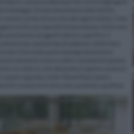
potrebbero causare problemi perchè corrose dagli agenti
ni di pioggia. Si tratta di pavimenti molto facili da
o resistere anche al fuoco ed a altri agenti chimici. Come
eggono anche una capacità fonoassorbente, infatti sono
llo spostamento di oggetti sulla loro superficie. Il
oluzione per qualsiasi tipo di ambiente, infatti viene
 formati, il che rende questa tipologia di pavimento
so particolarmente vivace o sobrio. I pavimenti in gomma
tti o in rotoli e in varie dimensioni, in genere aventi un'
er quanto riguarda i rotoli e 50cmx50 per quanto
perirli in commercio in tinta unita, puntinata o graffiata.