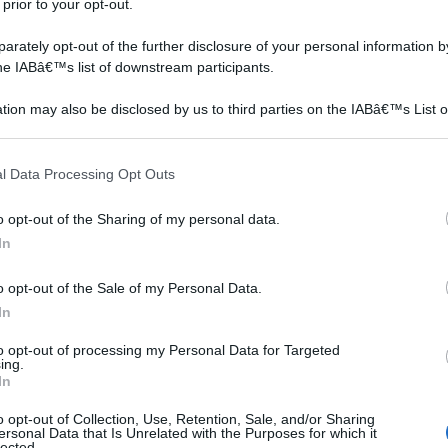
 prior to your opt-out.
oadesivi 3D Carta da parati tridimensionale in
orno Pavimenti in PVC impermeabile antiscivolo, 300
rately opt-out of the further disclosure of your personal information by
the IABâ€™s list of downstream participants.
on a: 118€
tion may also be disclosed by us to third parties on the IABâ€™s List o
articipants that may further disclose it to other third parties.
 that this website/app uses one or more Google services and may gath
l Data Processing Opt Outs
including but not limited to your visit or usage behaviour. You may click 
zzi
 to Google and its third-party tags to use your data for below specifi
o opt-out of the Sharing of my personal data.
ogle consent section.
In
o opt-out of the Sale of my Personal Data.
In
to opt-out of processing my Personal Data for Targeted
ing.
In
o opt-out of Collection, Use, Retention, Sale, and/or Sharing
ersonal Data that Is Unrelated with the Purposes for which it
lected.