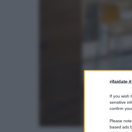
rifaidate.it
If you wish 
sensitive in
confirm your
Please note
based ads b