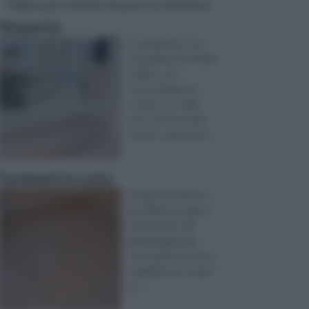
Pagine più visitate di questa settimana
Moquette
La moquette è un
rivestimento di facile
utilizzo, non
eccessivamente
costoso. In Italia
non si usa in modo
esteso, spesso più ...
Pavimenti in cotto
Grazie al fai da te è
possibile occuparsi
di vari lavori, dal
giardinaggio alla
costruzione di cucce
e gabbie per i propri
an ...