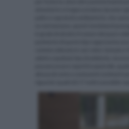
per l'esterno, dove altre pavimentazioni 
atmosferici o troppo scivolose durante i gior
pulire e sopratutto antibatterici, che sann
se non bastasse, questi rivestimenti poss
in grado di attutire il rumore dei passi o de
pavimento di questo tipo rappresenta una s
commercializzato in vari colori, fantasie e
adatto a qualsiasi tipo di ambiente, sia es
possono essere reperiti in piastrelle, quadro
altezza di cento o centoventi centimetri p
riguarda i quadrotti. E' inoltre possibile re