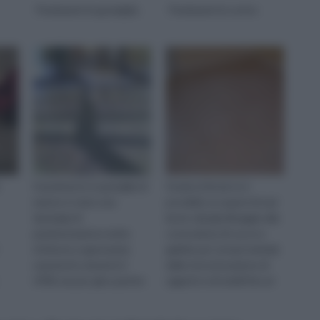
Pavimenti in graniglia
Pavimenti in cotto
Il pavimento in graniglia di
Grazie al fai da te è
marmo è stato una
possibile occuparsi di vari
tipologia di
lavori, dal giardinaggio alla
pavimentazione molto
costruzione di cucce e
richiesta e apprezzata
gabbie per i propri animali,
sopratutto durante il
dalla ristrutturazione di
1900, ma poi, già a partire
oggetti e di mobili fino al
dagli anni cinquanta del
campo edile. Q...
secolo scorso il suo ...