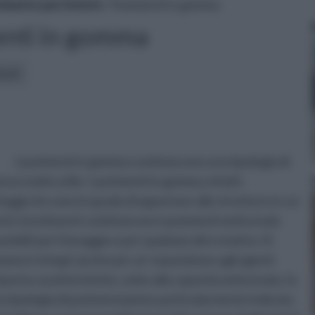
imento per interni
» Pavimenti in gomma
nti in gomma
icoli:
I pavimenti in gomma costituiscono una tipologia di
 molto utile. I pavimenti in gomma, infatti,
aggi che sono in grado di apportare alle strutture in cui
esti rivestimenti costituiscono i pavimenti antiscivolo
iditi per il lavaggio o per qualsiasi altro motivo. Si
imanere integri anche per un' esposizione agli agenti
sta caratteristiche, unite alla capacità antiscivolo, fa
na tipologia di pavimentazione particolarmente indicata