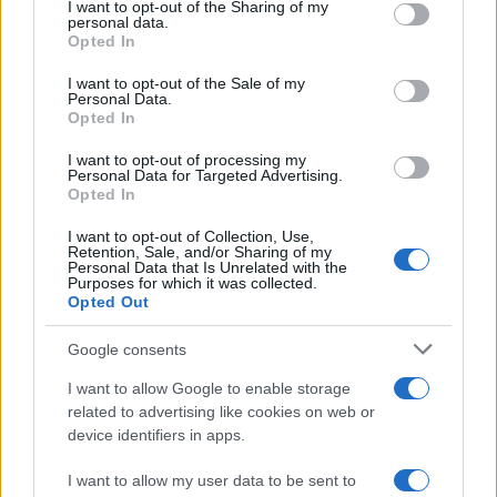
I want to opt-out of the Sharing of my
further disclose it to other third parties.
personal data.
Opted In
Please note that this website/app uses one or more Google
services and may gather and store information including but
I want to opt-out of the Sale of my
Personal Data.
not limited to your visit or usage behaviour. You may click to
Opted In
grant or deny consent to Google and its third-party tags to
use your data for below specified purposes in below Google
I want to opt-out of processing my
consent section.
Personal Data for Targeted Advertising.
Opted In
I want to opt-out of Collection, Use,
Retention, Sale, and/or Sharing of my
Personal Data that Is Unrelated with the
Purposes for which it was collected.
Opted Out
Google consents
I want to allow Google to enable storage
related to advertising like cookies on web or
device identifiers in apps.
I want to allow my user data to be sent to