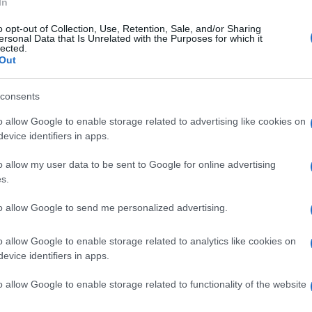
In
o opt-out of Collection, Use, Retention, Sale, and/or Sharing
ersonal Data that Is Unrelated with the Purposes for which it
lected.
Out
fai
I faretti a led sono una
Sarà pure una scelta
e
tipologia di lampada, se poi
discutibile ma certamente
ile
è giusto parlare di lampada
è la soluzione più adatta
consents
a tutti gli effett
alle vostre esigenze. In co
o allow Google to enable storage related to advertising like cookies on
evice identifiers in apps.
o allow my user data to be sent to Google for online advertising
s.
to allow Google to send me personalized advertising.
LED E27, 14W (equivalenti a 100W), Luce Bianca
:
in offerta su Amazon a: 22,99€
o allow Google to enable storage related to analytics like cookies on
evice identifiers in apps.
o allow Google to enable storage related to functionality of the website