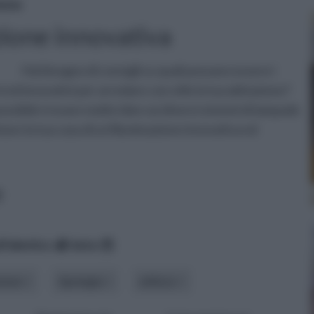
ione
zione innovativa
Hai bisogno di consigli su quali possano essere i
i ed innovativi per arredare con stile la tua abitazione?
possibile trovare molte idee sui diversi sistemi di lampade
are la tua casa di un'illuminazione innovativa ed
e
lfabetico
data
azione
tipologia
utilizzo