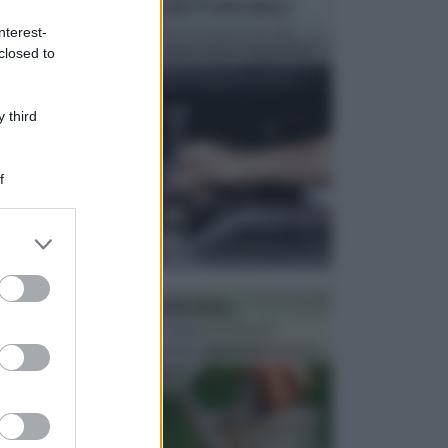
MANUTENZIONE AUTOMOBILE
In tempi come questi, il fai da te è una cosa che
nterest-
aggrada sempre di piu, quando si tratta della prop...
closed to
 third
f
er and store
to grant or
ed purposes
ATTREZZI DA GIARDINO
Picconi, rastrelli e vanghe: Tutti e tre questi
elementi sono indicati per la lavorazione del terren...