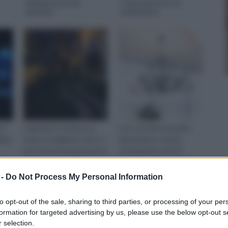
Illuminazione da
Come montare un
giardino
lampadario
oro
Il giardino è sempre un
Con così tanti modelli a
lizzo
luogo accogliente, dove si
disposizione, sarete
può trascorrere gran parte
sicuramente certi di
loro
della propria giornata
trovarne uno in grado di
compiace
 -
Do Not Process My Personal Information
to opt-out of the sale, sharing to third parties, or processing of your per
formation for targeted advertising by us, please use the below opt-out s
 selection.