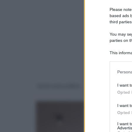
Please note
based ads b
third parties
You may sepa
parties on 
This informa
Downstream P
Please note
Persona
information 
deny consent
I want t
faretti controsoffitto
Faretti ad incasso
in below Go
Opted 
I want t
Opted 
I want 
Advertis