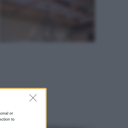
sonal or
ection to