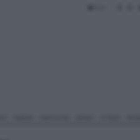
Forum
NTO
GIARDINO
PIANTE E FIORI
IMPIANTI
ATTREZZI
MATERI