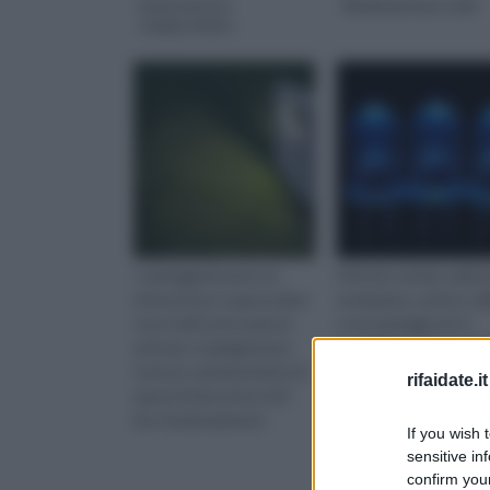
Interruttore
Illuminazione a led
crepuscolare
I vantaggi di avere un
Articolo sui led, sulla l
interruttore crepuscolare
evoluzione, sul loro uti
sono molti ed in questo
e sui vantaggi che è
articolo vi spiegheremo
possibile ottenere dal 
tutte le caratteristiche di
impiego.
rifaidate.it
questi interruttori ed il
loro funzionamento
If you wish 
sensitive in
confirm your