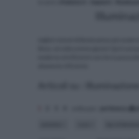
tu sei in :
rifaidate.it
»
Impianti
»
Illuminaz
Illumina
migliori sistemi di illuminazione più modern
Bene, sei nella sezione giusta! Qui ti sarà 
moderne ed efficienti così che tu possa dot
altamente efficiente.
Articoli su : Illuminazion
1
2
3
4
ordina per:
pertinenza
a
ambiente
costo
tipo di illumin