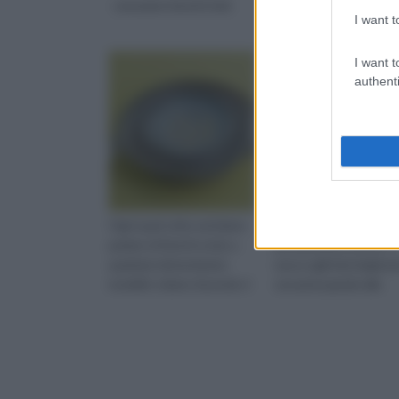
consumo faretti led
Consumo led
I want t
I want t
authenti
Ogni qual volta sentiamo
La sigla LED sta per "d
parlare di faretti a led, a
ad emissione di luce" e
qualsiasi determinato
nasce agli inizi degli an
modello stiamo facendo ri
sessanta grazie alla