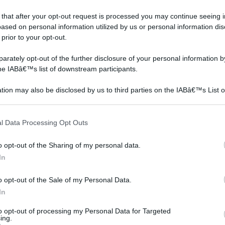
 that after your opt-out request is processed you may continue seeing i
ased on personal information utilized by us or personal information dis
 prior to your opt-out.
rately opt-out of the further disclosure of your personal information by
the IABâ€™s list of downstream participants.
tion may also be disclosed by us to third parties on the IABâ€™s List o
articipants that may further disclose it to other third parties.
 that this website/app uses one or more Google services and may gath
l Data Processing Opt Outs
including but not limited to your visit or usage behaviour. You may click 
 to Google and its third-party tags to use your data for below specifi
o opt-out of the Sharing of my personal data.
collegamento faretti
Come installare una
ogle consent section.
led
plafoniera
In
o opt-out of the Sale of my Personal Data.
In
to opt-out of processing my Personal Data for Targeted
ing.