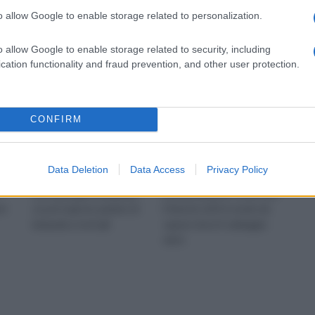
faretti a led 220v
faretti led
o allow Google to enable storage related to personalization.
o allow Google to enable storage related to security, including
cation functionality and fraud prevention, and other user protection.
CONFIRM
Data Deletion
Data Access
Privacy Policy
iodo
I faretti a led 220 v sono
Contrassegnate il
una tipologia di lampada,
posizionamento scelto per
ni
se poi è giusto parlare di
il faretto LED in modo da
lampada a tutti gli
sapere dove il cablaggio
elett