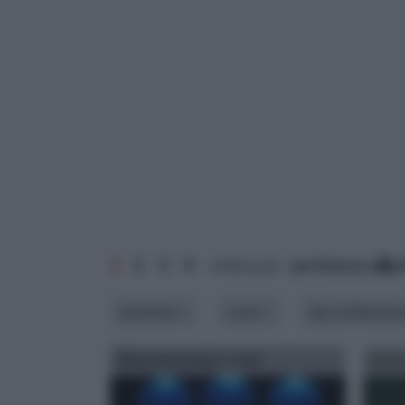
1
2
3
4
ordina per:
pertinenza
a
ambiente
costo
tipo di illumin
Illuminazione a led
Inte