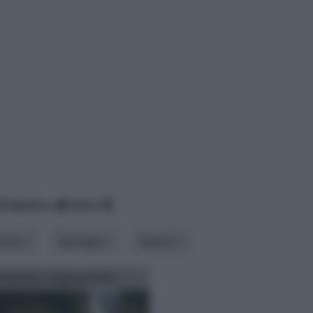
lfabetico
data
azione
tipologia
utilizzo
rruttore crepuscolare