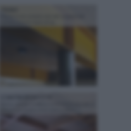
TRAVI
Il fai da te non consiste solo nell' occuparsi del
confezionamento di piccoli og...
CONTROSOFFITTI
Spesso, quando si edifica o si ristruttura una casa, si
opta per la creazione di un controsoffitto. ...