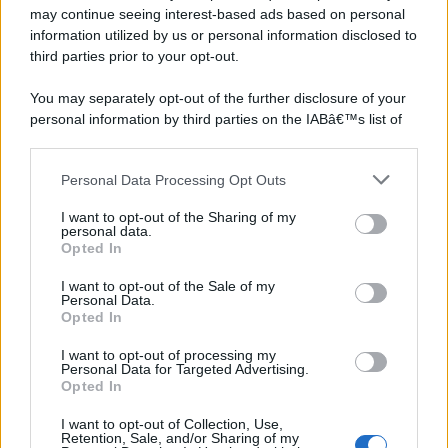
may continue seeing interest-based ads based on personal
information utilized by us or personal information disclosed to
third parties prior to your opt-out.
You may separately opt-out of the further disclosure of your
personal information by third parties on the IABâ€™s list of
downstream participants.
Personal Data Processing Opt Outs
This information may also be disclosed by us to third parties
on the IABâ€™s List of Downstream Participants that may
I want to opt-out of the Sharing of my
further disclose it to other third parties.
personal data.
Opted In
Please note that this website/app uses one or more Google
services and may gather and store information including but
I want to opt-out of the Sale of my
Personal Data.
not limited to your visit or usage behaviour. You may click to
Opted In
grant or deny consent to Google and its third-party tags to
use your data for below specified purposes in below Google
I want to opt-out of processing my
consent section.
Personal Data for Targeted Advertising.
Opted In
I want to opt-out of Collection, Use,
Retention, Sale, and/or Sharing of my