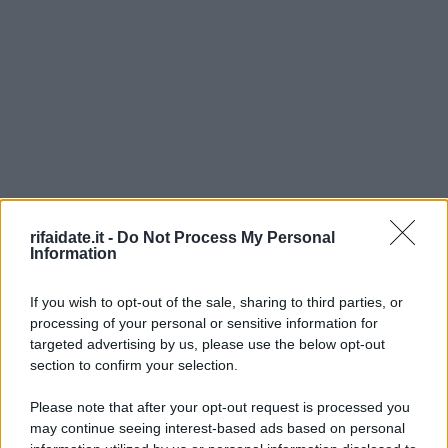
rifaidate.it -
Do Not Process My Personal
Information
If you wish to opt-out of the sale, sharing to third parties, or
processing of your personal or sensitive information for
targeted advertising by us, please use the below opt-out
section to confirm your selection.
Please note that after your opt-out request is processed you
may continue seeing interest-based ads based on personal