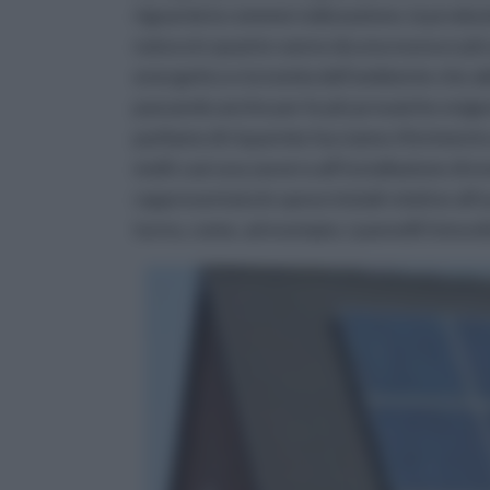
riguarda la commercializzazione, la produzi
natura in quanto vanno da una nuova e più sp
energetico e la tutela dell’ambiente che a
passando anche per le più prosaiche esigenz
parliamo di risparmio facciamo riferimento 
molti casi una zavorra all’installazione di e
rappresentata le spese iniziali relative all
turno, come, ad esempio, i pannelli fotovolt