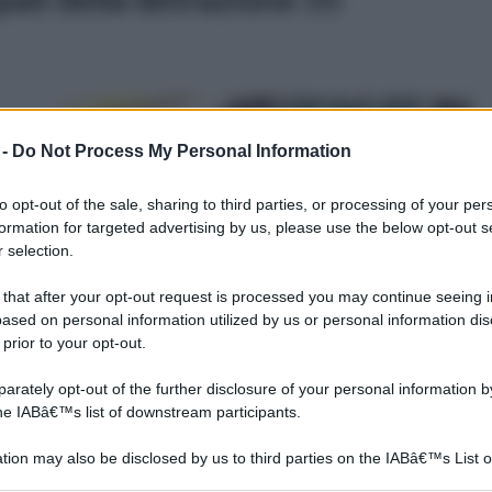
 -
Do Not Process My Personal Information
di
to opt-out of the sale, sharing to third parties, or processing of your per
formation for targeted advertising by us, please use the below opt-out s
 selection.
 that after your opt-out request is processed you may continue seeing i
ased on personal information utilized by us or personal information dis
 prior to your opt-out.
ri. In effetti spesso abbiamo sentito parlare delle
rately opt-out of the further disclosure of your personal information by
 volte non abbiamo approfondito l’argomento o per
the IABâ€™s list of downstream participants.
i ad un’operazione del genere. Il primo distinguo da fare
 semplice: le detrazioni 55 fotovoltaico sono diverse
tion may also be disclosed by us to third parties on the IABâ€™s List o
articipants that may further disclose it to other third parties.
rie. Le cosiddette detrazioni 55 fotovoltaico, infatti,