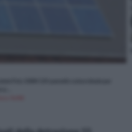
dule Poly 100W 12V pannello solare ideale per
a ...
n a: 76,95€
pali della detrazione 55