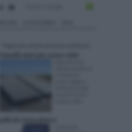
ALI EDILI
ECOSOSTENIBILE
VIDEO
Pagine più visitate di questa settimana
Pannelli solari per acqua calda
Negli ultimi anni
abbiamo assistito ad
un'attenzione
sempre maggiore
alla riduzione degli
sprechi di fonti di
energia e delle ...
pellicola fotovoltaica
Il mondo del