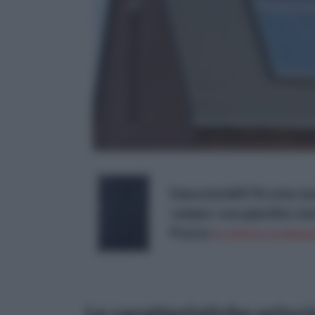
Enjoyolar&#174; solar mo
camper, casa giardino, barc
Prezzo:
in offerta su Amazo
Le caratteristiche princi