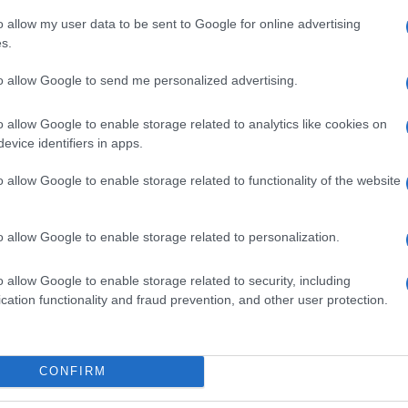
a,
fotovoltaici, ognuno
affidarsi all’esperienza e
o allow my user data to be sent to Google for online advertising
la
assemblato e collegato
alla conoscenza in materia
s.
all’altro per creare il
di un professionista del s...
panne...
ello Solare HD 1080P Telecamera di Sicurezza
to allow Google to send me personalized advertising.
tteria Sensore di Luce stellare WiFi Cam (Pannello
o allow Google to enable storage related to analytics like cookies on
evice identifiers in apps.
on a: 138,99€
o allow Google to enable storage related to functionality of the website
o allow Google to enable storage related to personalization.
edere alla detrazione 55
o allow Google to enable storage related to security, including
cation functionality and fraud prevention, and other user protection.
Quelle che sono le detrazioni pannelli solari
vere e proprie - diverse dunque dalle
CONFIRM
cosiddette detrazioni 55 fotovoltaico - sono