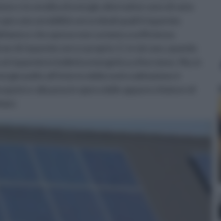
one e la vendita di energie alternative sono di varia
iccata sensibilità verso ideali quali il risparmio
bitiamo e che spesso non curiamo a sufficienza
e di risparmio vero e proprio. E, in tal caso, quando
al risparmio in bolletta energetica a fine mese. Ma, in
nergie pulite all’interno della nostra abitazione è
’acquisto e alla posa in opera delle apparecchiature di
aici.