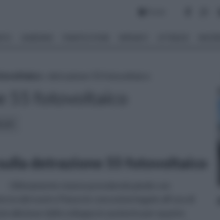
Forum
NTO
GIARDINO
PIANTE E FIORI
IMPIANTI
ATTREZZI
MATERI
tovoltaico
» detrazione 55 fotovoltaico
e 55 fotovoltaico
icoli:
sulla detrazione 55 fotovoltaico
Ultimamente stanno prendendo piede con
erno del nostro Paese le concezioni legate all’uso di
oni alla base dello sviluppo in aumento per quanto