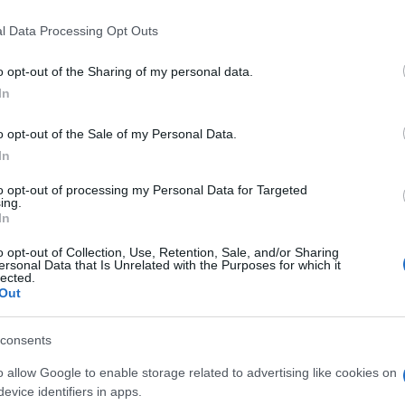
no state aumentate oggi fino al 65 per cento e che, per
 that this website/app uses one or more Google services and may gath
l Data Processing Opt Outs
including but not limited to your visit or usage behaviour. You may click 
l 55 per cento.
 to Google and its third-party tags to use your data for below specifi
o opt-out of the Sharing of my personal data.
ogle consent section.
re
Pannelli Fotovoltaici
pannelli per acqua
In
calda
o opt-out of the Sale of my Personal Data.
In
to opt-out of processing my Personal Data for Targeted
ing.
In
o opt-out of Collection, Use, Retention, Sale, and/or Sharing
ersonal Data that Is Unrelated with the Purposes for which it
lected.
Out
I pannelli fotovoltaici sono
Per scegliere il tipo di
la parte più importante
pannelli per la produzione
consents
in
dell’impianto omonimo. Si
di acqua calda più
o allow Google to enable storage related to advertising like cookies on
tratta di una superficie
adeguato alle proprie
evice identifiers in apps.
ione
composta da più moduli
necessità è indispensabile