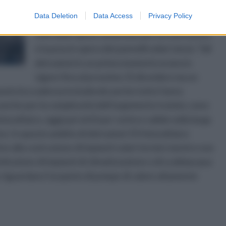
pari al 50%: si tratta nei fatti di detrazioni
Data Deletion
Data Access
Privacy Policy
fiscali Irpef che consentono di recuperare il
50% delle spese sostenute per la costruzione
e la posa in opera dei pannelli solari stessi. Tali
detrazioni in un primo momento erano in
vigore fino al prossimo 31 dicembre ma un
posto la scadenza includendo anche tutto l’anno
 anche per la complessità dell’argomento tratato, sono
tovoltaico, oggi pari al 65 per cento e valide nella larga
no. In questo ambito di detrazioni 55 fotovoltaico
ive alla costruzione di impianti solari termici mentre non
tituzione di impianti di climatizzazione o di scaldaacqua
e riguardano l’acquisto di pompe di calore altamente