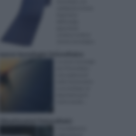
fotovoltaico sta
cambiando le forme
di gestione
dell’energia,
apportando
continue novità al
settore tecnologico.
...
nuove tecnologie fotovoltaico
Le nuove tecnologie
per il fotovoltaico
sono qualcosa di
molto interessante
e, al contempo, di
importante per il
nostro mondo ...
climatizzatori fotovoltaici
Il riscaldamento
degli ambienti