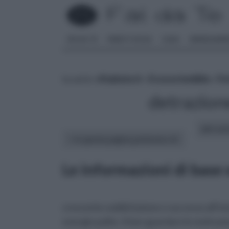
FAI DA TE
PARETI SOLAI
CASA
ARREDAME
tu sei in :
rifaidate.it
»
Ecosostenibile
»
Fo
detrazion
altri art
In questa pagina parleremo di :
Le informazioni di base 
crescente soddisfazione e successo all’int
energie pulite. A ben guardare le motivazi