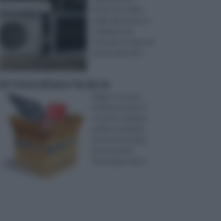
interni, ha subìto,
negli ultimi anni, un
cambiamento
notevole, in risposta
ad una serie di e ...
kit fotovoltaico fai da te
Oggi, e con una
tendenza molto in
crescita, sentiamo
parlare e parliamo
noi stessi in prima
persona di kit
fotovoltaico fai d ...