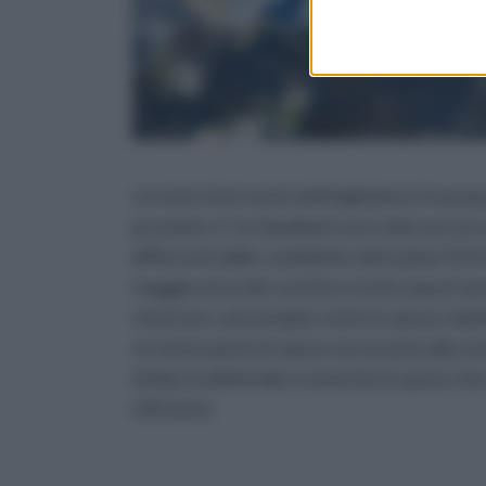
recente intervento del legislatore ha pos
prossimo. E, lo ribadiamo una volta ancora
differenti dalle cosiddette detrazioni 55 fo
maggioranza dei casi fino a tutto quest’an
rientrano, ad esempio, tutte le spese relat
ne fanno parte le spese necessarie alla sos
di tipo tradizionale e neanche le spese ch
efficienti.