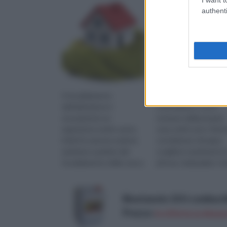
authenti
Il riscaldamento
Quando si procede con
dell'abitazione è
costruzione o con il
sicuramente un
restauro della propria
argomento molto vasto,
casa, molti sono i fatto
infatti in questa sezione
considerare: bisogna
andremo a parlare del
scegliere i pavimenti, l
riscaldamento della casa a
pittura, i lampadari, i m
360 gradi.Vi starete
e molto altro ancora. M.
chiedendo però,
precisamente ...
Bioetanolo 10 lt combusti
Prezzo:
in offerta su Amazo