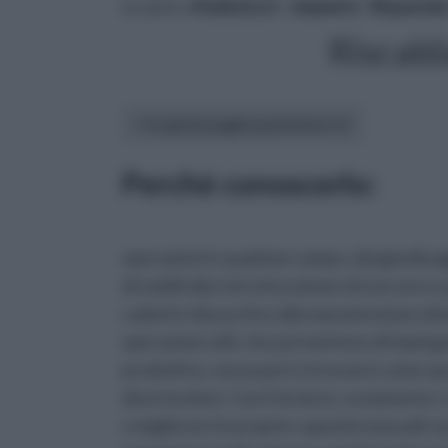
tu sei in :
rifaidate.it
»
Impianti
»
Risparmi
Riscal
In questa pagina parleremo di :
Perchè conoscerlo:
operazioni in qualsiasi campo, dal giardinag
di mobili alla ristrutturazione di una vera
caduti in disuso fino alla manutenzione dei pro
operazioni utili, che permettono di impieg
produttivo, senza però stressarsi come spe
divertendosi. Con il fai da te, ovviament
e migliorare le proprie capacità manuali e p