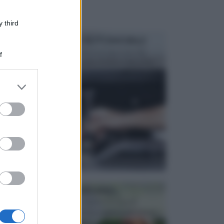
 third
MANUTENZIONE AUTOMOBILE
In tempi come questi, il fai da te è una cosa che
f
aggrada sempre di piu, quando si tratta della prop...
er and store
to grant or
ed purposes
ATTREZZI DA GIARDINO
Picconi, rastrelli e vanghe: Tutti e tre questi
elementi sono indicati per la lavorazione del terren...