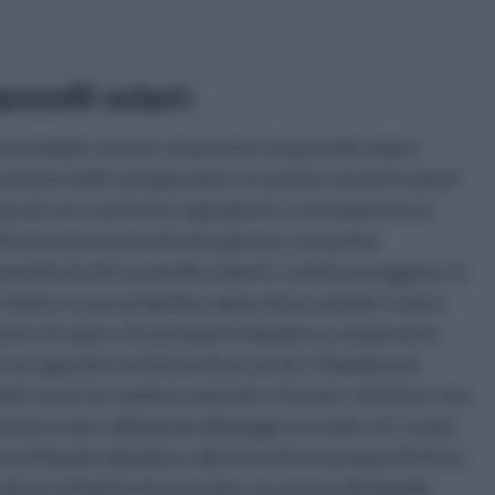
nnelli solari:
nevitabile correre col pensiero al pannello solare,
sufruire dell' energia solare, in quanto converte quest'
qua di cui si usufruisce ogni giorno, e la temperatura,
solari possono essere di vario genere. Una prima
pannelli vetrati e pannelli scoperti. I primi posseggono, in
. Inoltre in essi un liquido capace di accumulare calore
ame e il calore che poi questo liquido accumula viene
in un apposito serbatoio di accumulo. Il liquido può
odi, ovvero in maniera naturale o forzata: nel primo caso
 posto in alto, ubbidendo alla legge secondo cui l' acqua
so il liquido obbedisce alla forza di una pompa elettrica.
 alcun serbatoio di accumulo, ma, invece del liquido,