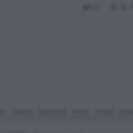
Forum
NTO
GIARDINO
PIANTE E FIORI
IMPIANTI
ATTREZZI
MATERI