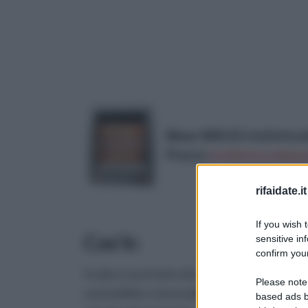
Bimar S801.EU stufetta el
Prezzo:
in offerta su Amazo
rifaidate.it
If you wish 
Cos'è:
sensitive in
confirm your
Il sole è una fonte di energia ecologica,
Please note
sostenibile e rinnovabile. Questo perchè 
based ads b