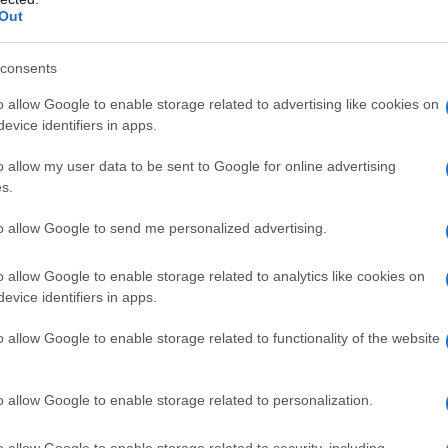
ita e sostenibile. Questo perchè, tutte le altri fonti di
Out
a seguito della combustione che deve avvenire per
ma sopratutto non costituiscono una fonte inesauribile,
consents
ile sia inquinante. Probabilmente, ciò che ha frenato il
o allow Google to enable storage related to advertising like cookies on
he gli impianti per usufruirne non sono molto economici,
evice identifiers in apps.
, il costo di tali impianti sarà ampiamente
o allow my user data to be sent to Google for online advertising
bollette saranno molto meno salate.
s.
gi come oggi, il riscaldamento solare contribuisce solo
icolari impianti), circa del fabbisogno giornaliero di
to allow Google to send me personalized advertising.
r ricoprire il fabbisogno giornaliero di una famiglia di
o allow Google to enable storage related to analytics like cookies on
 sulle spese di riscaldamento in genere è di circa il 25-
evice identifiers in apps.
o allow Google to enable storage related to functionality of the website
Riscaldamento
Riscaldamento a
o allow Google to enable storage related to personalization.
battiscopa
o allow Google to enable storage related to security, including