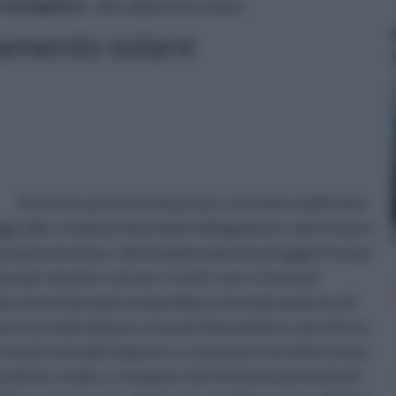
o energetico
» Riscaldamento solare
damento solare
Il fai da te permette di portare a termine moltissime
gio alla creazione di prodotti di bigiotteria, dal restauro
 e propria struttura, dal rimodernamento di oggetti ormai
pri veicoli e così via. In tutti i casi, si tratta di
are anche il proprio tempo libero facendo qualcosa di
sso accade al lavoro, ma anzi rilassandosi e, perchè no,
e, è anche normale imparare a conoscere tecniche nuove
ratiche. Inoltre, è risaputo che il fai da te permette di