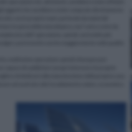
lle operazioni che, altrimenti, sarebbero state affidate
uegli oggetti che sarebbero state comprate direttamente
ruite con le proprie mani, partendo da materiali
ntare la spesa della manodopera, ma l' unico costo da
complessivo dell' operazione, quindi, sarà molto più
 budget, può investire anche maggiormente nella qualità
etto, moltissime operazioni, quindi chiunque può
e capace di soddisfare i propri interessi e le proprie
egliere di dedicarsi alla manutenzione della propria casa.
parare ad usufruire del riscaldamento solare, economico