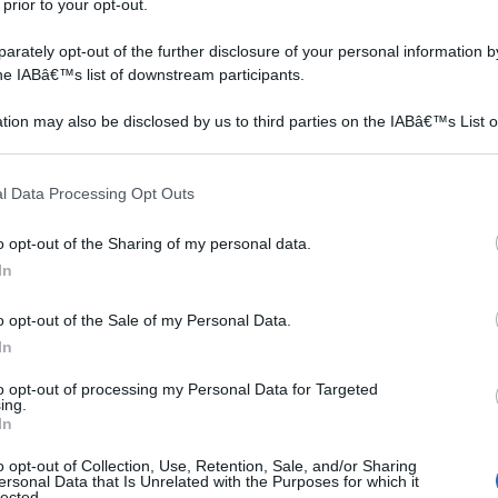
e
 prior to your opt-out.
ne
rately opt-out of the further disclosure of your personal information by
the IABâ€™s list of downstream participants.
o, di
tion may also be disclosed by us to third parties on the IABâ€™s List o
articipants that may further disclose it to other third parties.
 that this website/app uses one or more Google services and may gath
l Data Processing Opt Outs
including but not limited to your visit or usage behaviour. You may click 
o
 to Google and its third-party tags to use your data for below specifi
o opt-out of the Sharing of my personal data.
n
ogle consent section.
In
vari
ggetto che viene esposto al sole, la sua capacità di
o opt-out of the Sale of my Personal Data.
ficiale, la temperatura presente in quell' ambiente e la
In
to opt-out of processing my Personal Data for Targeted
ing.
riscaldare l' acqua o l' aria a seguito di vari processi. Si
In
ancora molto successo, ma che lo stà acquisendo pian
o opt-out of Collection, Use, Retention, Sale, and/or Sharing
no diventerà la forma di energia per eccellenza,
ersonal Data that Is Unrelated with the Purposes for which it
lected.