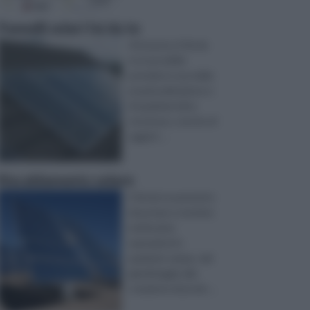
Pannelli solari fai da te
Attraverso il fai da
te è possibile
prendersi cura della
propria abitazione e
di qualsiasi altra
struttura, o anche di
oggett ...
Riscaldamento solare
Il fai da te permette
di portare a termine
moltissime
operazioni in
qualsiasi campo, dal
giardinaggio alla
creazione di prodo ...