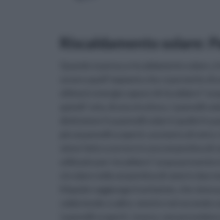
Riscaldamento solare: Pa
Quando si pensa a riscaldamento solare, è i
ovvero quell' impianto che ci permette di u
ultima in energia capace di riscaldare l' ac
quindi l' aria, di una struttura. I pannelli 
distinzione fra pannelli solari è quella fra 
più ai pannelli scoperti, una lastra di vetro
viene fatto scorrere in una serpentina di r
utilizzato per riscaldare l' acqua presente 
circolare nella serpentina di rame in due m
il liquido raggiunge il serbatoio, che viene
calda tende a salire, mentre nel secondo ca
I pannelli scoperti , invece, non prevedono