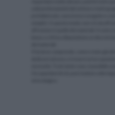
risparmiare molto denaro, poiché tutte que
a dei professionisti del settore e tutti q
prefabbricate, sono invece eseguite e cost
semplici. In questo modo, non vi è da affro
affrontare è quello dei materiali. Il costo 
basso, e chi ha a disposizione un discreto
dei materiali.
Il fai da te comprende, come è stato già d
dedicarsi ad esso, e trovarvi un'occupazion
necessità. Tra le tante cose, è possibile sc
Occupandosi di ciò, può risultare utile im
ed ecologico.