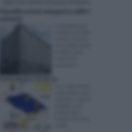
Pagine più visitate di questa settimana
Riqualificazione energetica edifici
esistenti
La riqualificazione
energetica di edifici
esistenti consiste
nel renderli in grado
di coprire quasi
tutte le loro
necessità d ...
Fotovoltaico fai da te
In un ‘ epoca di crisi
come questa, ove il
risparmio e , quindi, i
guadagni, sono
sempre minori
rispetto al passato,
ma allo ...