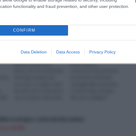
cation functionality and fraud prevention, and other user protection.
CONFIRM
Data Deletion
Data Access
Privacy Policy
 la
Il fai da te è un hobby
Il fai da te è una pratica
davvero sempre più
molto amata e
amato, che sta ottenendo
conosciuta,che permette
ri da
nel tempo sempre più
di ottenere moltissimi
successo. In realtà, si può
vantaggi dalla sua pratica.
a
ben dire che si tratta di un
In primo luogo, bisogna
obili
vero e proprio stile di vita,
dire che è sbagliato
..
e che il suo successo è ...
parlare di fai da te come un
hobby: si ...
bile ecologico ,naturale biocamino
n a: 34,99€