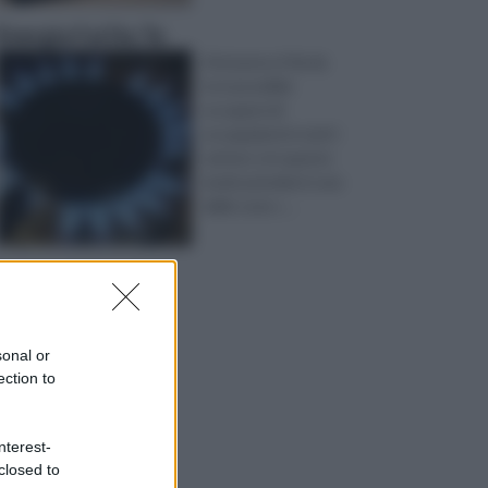
Energia Fai Da Te
Attraverso il fai da
te è possibile
occuparsi di
occupazioni in tutti i
settori, e in questo
modo prendersi cura
delle cose c ...
sonal or
ection to
nterest-
closed to