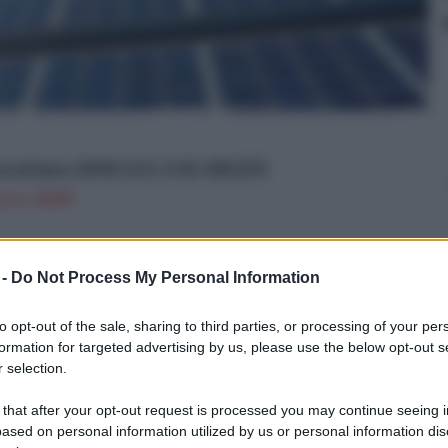
ovoltaico 20 W 12 V, 3-01-001270
n a: 34,9€
 -
Do Not Process My Personal Information
cipali dei componenti impianto
to opt-out of the sale, sharing to third parties, or processing of your per
formation for targeted advertising by us, please use the below opt-out s
 selection.
 that after your opt-out request is processed you may continue seeing i
ased on personal information utilized by us or personal information dis