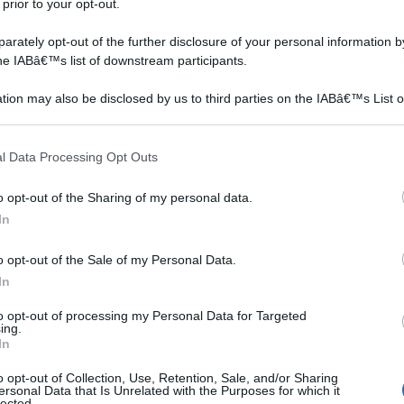
 prior to your opt-out.
se
rately opt-out of the further disclosure of your personal information by
the IABâ€™s list of downstream participants.
n
tion may also be disclosed by us to third parties on the IABâ€™s List o
articipants that may further disclose it to other third parties.
 più
 that this website/app uses one or more Google services and may gath
nche
l Data Processing Opt Outs
including but not limited to your visit or usage behaviour. You may click 
 to Google and its third-party tags to use your data for below specifi
o opt-out of the Sharing of my personal data.
o
ogle consent section.
In
tti coloro che ci leggono. A conti fatti occorre
o opt-out of the Sale of my Personal Data.
sto specifico settore abbiano permesso alle aziende
In
ato un’offerta sempre più varia e articolata in grado di
to opt-out of processing my Personal Data for Targeted
ing.
i scelta del cliente finale.
In
Schema impianto
fotovoltaico sui tetti
o opt-out of Collection, Use, Retention, Sale, and/or Sharing
ersonal Data that Is Unrelated with the Purposes for which it
fotovoltaico
lected.