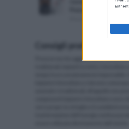
Corrente, Resistenza e C
authenti
Prezzo:
in offerta su Amazo
(Risparmi 9€)
Consigli pratici sui co
Prova ne sia che oggi possiamo facilmente pa
tradizionali, impianti su tetto, fotovoltaico
tempo fa era assolutamente impensabile.
impianto fotovoltaico ci devono comunque 
avanzate o tradizionali, all’appello non p
componenti impianto fotovoltaico sono i disp
veri e propri, le stringhe e il cosiddetto i
trasformazione dell’energia continua prodo
essere utilizzata direttamente dall’utente