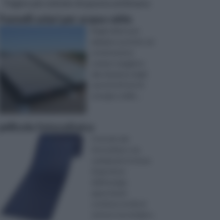
Pagine più visitate di questa settimana
Pannelli solari per acqua calda
Negli ultimi anni
abbiamo assistito ad
un'attenzione
sempre maggiore
alla riduzione degli
sprechi di fonti di
energia e delle ...
pellicola fotovoltaica
Il mondo del
fotovoltaico sta
cambiando le forme
di gestione
dell’energia,
apportando
continue novità al
settore tecnologico.