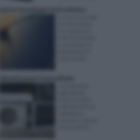
...
nuove tecnologie fotovoltaico
Le nuove tecnologie
per il fotovoltaico
sono qualcosa di
molto interessante
e, al contempo, di
importante per il
nostro mondo ...
climatizzatori fotovoltaici
Il riscaldamento
degli ambienti
interni, ha subìto,
negli ultimi anni, un
cambiamento
notevole, in risposta
ad una serie di e ...