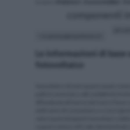
tu sei in :
rifaidate.it
»
Ecosostenibile
»
Fo
componenti i
altri art
In questa pagina parleremo di :
Le informazioni di base
fotovoltaico
fotovoltaici e di tutto quanto sia più o m
pulite in senso lato e alle modalità di sfrut
diffondendo all’interno del nostro Paese c
molti sanno di cosa parlano e a cosa è gius
volta si parla di impianti fotovoltaici o del
a questo settore offre alla clientela finale