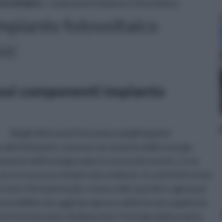
tovoltaico
» componenti impianto fotovoltaico
mpianto fotovoltaico
icoli:
 sui componenti impianto
Negli ultimi anni il fenomeno degli impianti
eno direttamente connesso al contesto delle energie
tamento dell’energia solare in senso più stretto, si sta
on un successo sempre più evidente. A conti fatti ormai
to fare riferimento più o meno nello specifico ogni qual
le possibilità che oggi il progresso della tecnica applicato
 che ha intenzione di alimentare l’energia della propria