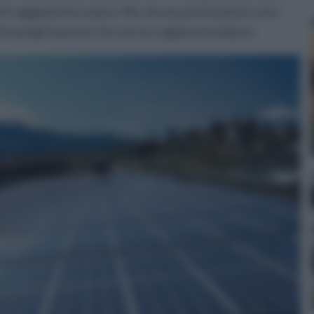
l’irraggiamento solare. Ma, alcune precisazioni, sono
da quegli equivoci che ancora oggi permangono.