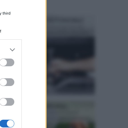
 third
MANUTENZIONE AUTOMOBILE
In tempi come questi, il fai da te è una cosa che
f
aggrada sempre di piu, quando si tratta della prop...
er and store
to grant or
ed purposes
ATTREZZI DA GIARDINO
Picconi, rastrelli e vanghe: Tutti e tre questi
elementi sono indicati per la lavorazione del terren...