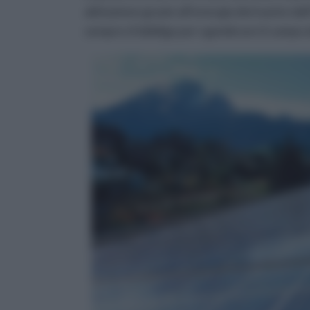
abitazione grazie all’energia derivante dal
sempre d’obbligo per sgombrare il campo 