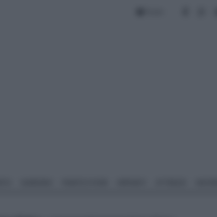
Forum
NTO
GIARDINO
PIANTE E FIORI
IMPIANTI
ATTREZZI
MATERI