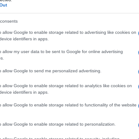
Out
consents
o allow Google to enable storage related to advertising like cookies on
evice identifiers in apps.
o allow my user data to be sent to Google for online advertising
s.
L'impianto fotovoltaico è
Il fotovoltaico sui tetti è
to allow Google to send me personalized advertising.
ltimi
un impianto di produzione
un elemento che si sta
iore
di energia elettrica per
diffondendo con sempre
o allow Google to enable storage related to analytics like cookies on
uso domestico o
maggiore diffusione
evice identifiers in apps.
industriale generata
all’interno del nostro
dall'energia solare. In altre
Paese. A conti fatti il
o allow Google to enable storage related to functionality of the website
opa
parole questo tipo di
fotovoltaico sui tetti è
ono
impianto è in grado di
solo una delle tante e
convertire ...
variegate d...
sico, Tacklife DM02A Multi Tester con Rilevamento
o allow Google to enable storage related to personalization.
to, Display LCD Retroilluminato, Test per Tensione,
o allow Google to enable storage related to security, including