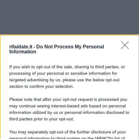
rifaidate.it -
Do Not Process My Personal
Information
If you wish to opt-out of the sale, sharing to third parties, or
processing of your personal or sensitive information for
targeted advertising by us, please use the below opt-out
section to confirm your selection.
Please note that after your opt-out request is processed you
may continue seeing interest-based ads based on personal
information utilized by us or personal information disclosed to
third parties prior to your opt-out.
You may separately opt-out of the further disclosure of your
personal information by third parties on the IABâ€™s list of