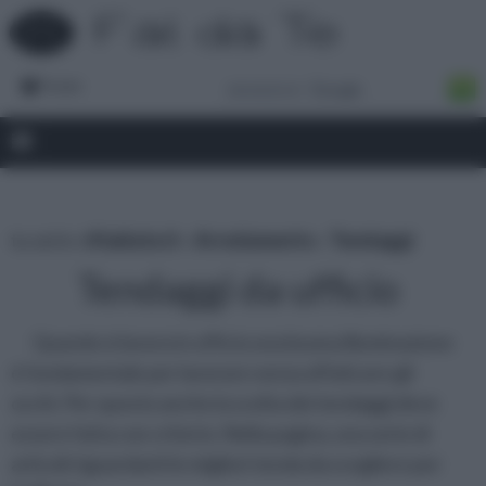
Forum
tu sei in :
rifaidate.it
»
Arredamento
»
Tendaggi
Tendaggi da ufficio
Quando si lavora in ufficio una buona illuminazione
è fondamentale per lavorare senza affaticare gli
occhi. Per questo anche la scelta dei tendaggi deve
essere fatta con criterio. Nella pagina, una serie di
articoli riguardanti le migliori tenda da scegliere per