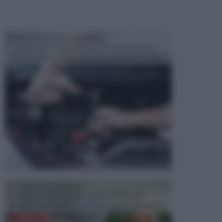
MANUTENZIONE AUTOMOBILE
In tempi come questi, il fai da te è una cosa che
aggrada sempre di piu, quando si tratta della prop...
ATTREZZI DA GIARDINO
Picconi, rastrelli e vanghe: Tutti e tre questi
elementi sono indicati per la lavorazione del terren...