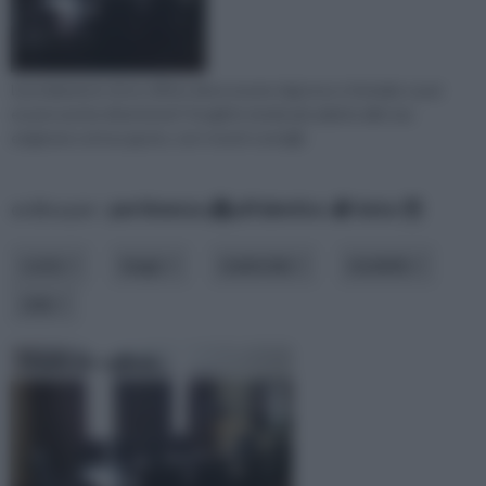
L'arredamento di un ufficio deve essere rigoroso e formale o può
essere anche divertente? Scegli le tende più adatte alle tue
esigenze e al tuo gusto, con i nostri consigli.
ordina per:
pertinenza
alfabetico
data
costo
luogo
materiale
modello
stile
Tende da ufficio