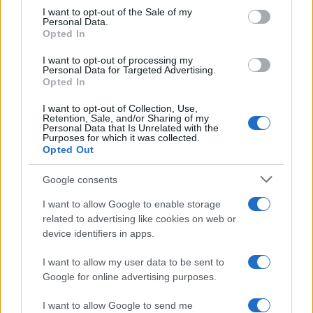
services and may gather and store information including but
I want to opt-out of the Sale of my
Personal Data.
not limited to your visit or usage behaviour. You may click to
Opted In
grant or deny consent to Google and its third-party tags to
use your data for below specified purposes in below Google
I want to opt-out of processing my
consent section.
Personal Data for Targeted Advertising.
Opted In
I want to opt-out of Collection, Use,
Retention, Sale, and/or Sharing of my
Personal Data that Is Unrelated with the
Purposes for which it was collected.
Opted Out
Google consents
I want to allow Google to enable storage
related to advertising like cookies on web or
device identifiers in apps.
I want to allow my user data to be sent to
Google for online advertising purposes.
I want to allow Google to send me