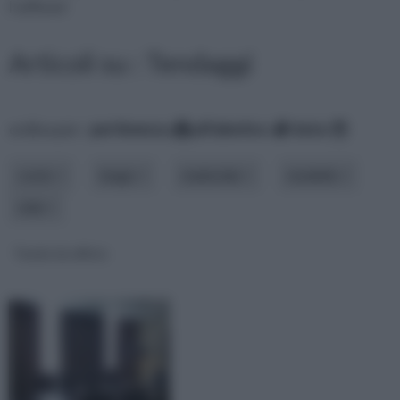
l’ufficio!
Articoli su : Tendaggi
ordina per:
pertinenza
alfabetico
data
costo
luogo
materiale
modello
stile
Tende da ufficio