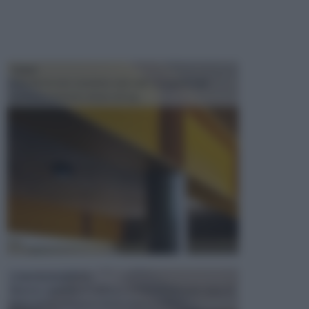
TRAVI
Il fai da te non consiste solo nell' occuparsi del
confezionamento di piccoli og...
CONTROSOFFITTI
Spesso, quando si edifica o si ristruttura una casa, si
opta per la creazione di un controsoffitto. ...