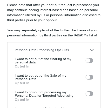
Please note that after your opt-out request is processed you
may continue seeing interest-based ads based on personal
information utilized by us or personal information disclosed to
third parties prior to your opt-out.
You may separately opt-out of the further disclosure of your
personal information by third parties on the IABâ€™s list of
downstream participants.
Personal Data Processing Opt Outs
This information may also be disclosed by us to third parties
on the IABâ€™s List of Downstream Participants that may
I want to opt-out of the Sharing of my
further disclose it to other third parties.
personal data.
Opted In
Please note that this website/app uses one or more Google
services and may gather and store information including but
I want to opt-out of the Sale of my
Personal Data.
not limited to your visit or usage behaviour. You may click to
Opted In
grant or deny consent to Google and its third-party tags to
use your data for below specified purposes in below Google
I want to opt-out of processing my
consent section.
Personal Data for Targeted Advertising.
Opted In