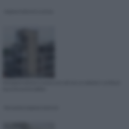
Impianti elettrici a norma
Gli impianti elettrici a norma sono tali solo se realizzati e certificati
da professionisti abilitat
Normative impianti elettrici