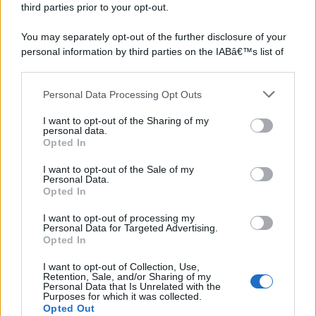
third parties prior to your opt-out.
You may separately opt-out of the further disclosure of your
personal information by third parties on the IABâ€™s list of
downstream participants.
Personal Data Processing Opt Outs
This information may also be disclosed by us to third parties
on the IABâ€™s List of Downstream Participants that may
I want to opt-out of the Sharing of my
further disclose it to other third parties.
personal data.
Opted In
Please note that this website/app uses one or more Google
services and may gather and store information including but
I want to opt-out of the Sale of my
Personal Data.
not limited to your visit or usage behaviour. You may click to
Opted In
grant or deny consent to Google and its third-party tags to
use your data for below specified purposes in below Google
I want to opt-out of processing my
consent section.
Personal Data for Targeted Advertising.
Opted In
I want to opt-out of Collection, Use,
Retention, Sale, and/or Sharing of my
Personal Data that Is Unrelated with the
Purposes for which it was collected.
Opted Out