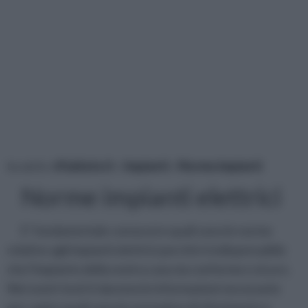
tu sei in :
rifaidate.it
»
Impianti
»
Norme impianti
Norme impianti elettrici
E' fondamentale conoscere quali sono le norme
relative agli impianti elettrici perchè è indispensabile
che l'impianto della nostra casa sia conforme e sicuro.
Nei nostri testi ti daremo le informazioni necessarie
per capire quali sono le normative di riferimento e