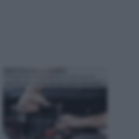
MANUTENZIONE AUTOMOBILE
In tempi come questi, il fai da te è una cosa che
aggrada sempre di piu, quando si tratta della prop...