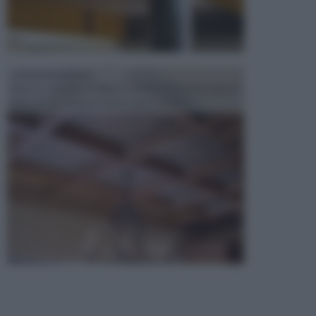
CONTROSOFFITTI
Spesso, quando si edifica o si ristruttura una casa, si
opta per la creazione di un controsoffitto. ...