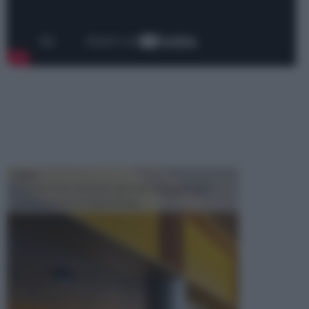
TRAVI
Il fai da te non consiste solo nell' occuparsi del
confezionamento di piccoli og...