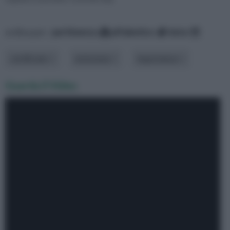
ordina per:
pertinenza
alfabetico
data
certificato
emissione
importanza
Guarda il Video