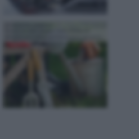
ATTREZZI DA GIARDINO
Picconi, rastrelli e vanghe: Tutti e tre questi
elementi sono indicati per la lavorazione del terren...