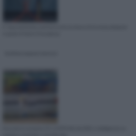
E' importantissimo mettere in atto le misure di sicurezza adeguate
in grado di ridurre l'insorgenza
Verifiche impianti elettrici
Secondo la normativa CEI e il DPR 462 del 2001, è obbligatorio un
regolare e periodico controllo deg