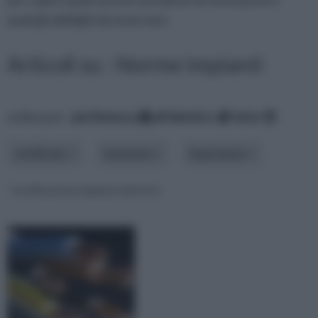
quali gli obblighi da osservare.
Articoli su : Norme impianti
ordina per:
pertinenza
alfabetico
data
certificato
emissione
importanza
Certificazione impianti elettrici