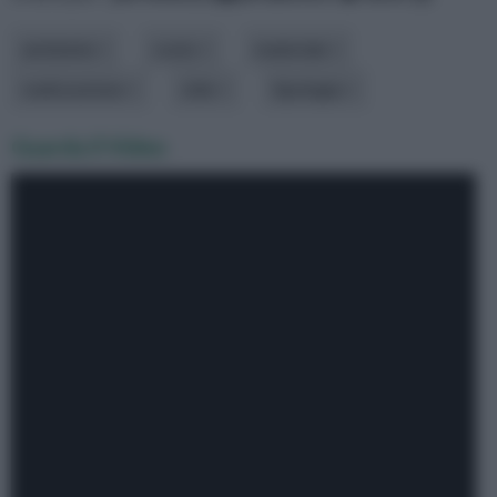
ambiente
costo
materiale
realizzazione
stile
tipologia
Guarda il Video