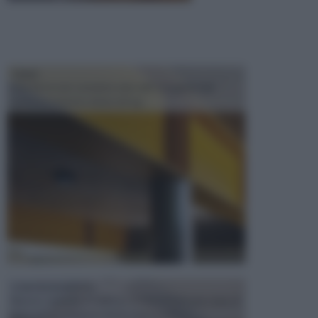
TRAVI
Il fai da te non consiste solo nell' occuparsi del
confezionamento di piccoli og...
CONTROSOFFITTI
Spesso, quando si edifica o si ristruttura una casa, si
opta per la creazione di un controsoffitto. ...