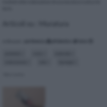
risultati nella realizzazione di una muratura rustica fai
da te.
Articoli su : Muratura
ordina per:
pertinenza
alfabetico
data
ambiente
costo
materiale
realizzazione
stile
tipologia
Muro rustico