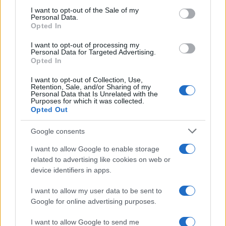
services and may gather and store information including but
I want to opt-out of the Sale of my
Personal Data.
not limited to your visit or usage behaviour. You may click to
Opted In
grant or deny consent to Google and its third-party tags to
use your data for below specified purposes in below Google
I want to opt-out of processing my
consent section.
Personal Data for Targeted Advertising.
Opted In
I want to opt-out of Collection, Use,
Retention, Sale, and/or Sharing of my
Personal Data that Is Unrelated with the
Purposes for which it was collected.
Opted Out
Google consents
I want to allow Google to enable storage
related to advertising like cookies on web or
device identifiers in apps.
I want to allow my user data to be sent to
Google for online advertising purposes.
I want to allow Google to send me