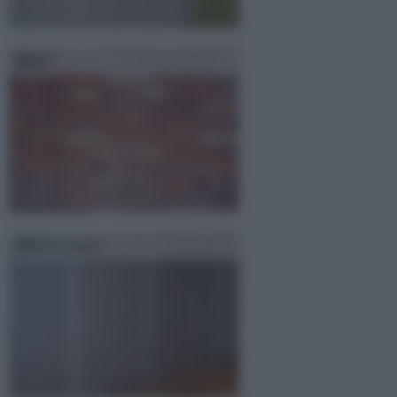
Muri
Muri a secco