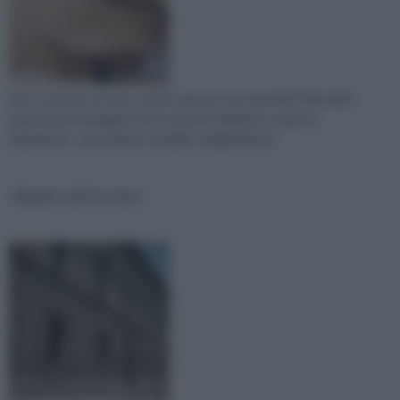
Vuoi costruire un muro rustico ma non sai come fare? Non farti
spaventare ma leggi il nostro articolo dedicato a questo
argomento, con preziosi consigli e suggerimenti.
Bugnati sulle facciata