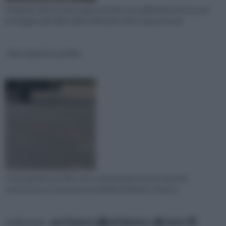
I bugnati sulle facciate rappresentano una validissima tecnica per
proteggere gli edifici dalle infiltrazioni dell' acqua piovana.
Marciapiedi in porfido
I marciapiedi in porfido sono caratterizzati da una notevole
resistenza accostata ad una indubbia bellezza e fascino.
ordina per:
pertinenza
alfabetico
data