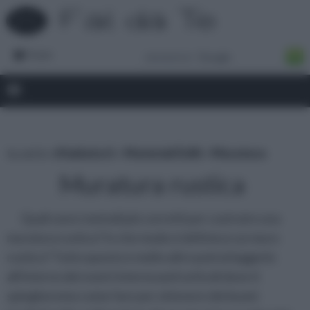
Forum
tu sei in :
rifaidate.it
»
Materiali Edili
»
Muratura
Muratura rustica
Quali sono i metodi più corretti per costruire una
muratura rustica? In che modo si definisce un muro
rustico? Tutto questo e molto altro potrai leggerlo
all'interno dei nostri interessanti articoli dove ti
spiegheremo come fare per ottenere dei buoni