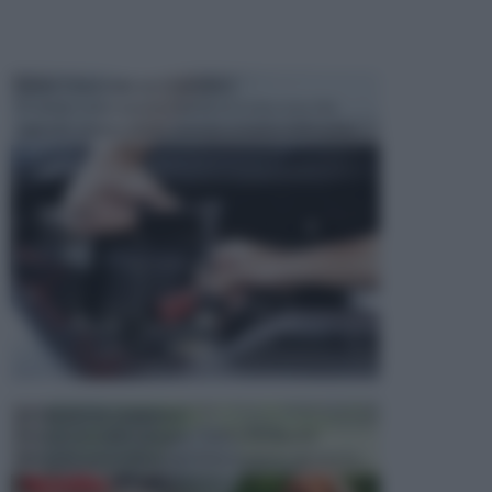
MANUTENZIONE AUTOMOBILE
In tempi come questi, il fai da te è una cosa che
aggrada sempre di piu, quando si tratta della prop...
ATTREZZI DA GIARDINO
Picconi, rastrelli e vanghe: Tutti e tre questi
elementi sono indicati per la lavorazione del terren...