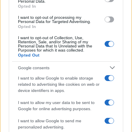
Personal Data.
not limited to your visit or usage behaviour. You may click to
Opted In
grant or deny consent to Google and its third-party tags to
use your data for below specified purposes in below Google
I want to opt-out of processing my
consent section.
Personal Data for Targeted Advertising.
Opted In
I want to opt-out of Collection, Use,
Retention, Sale, and/or Sharing of my
Personal Data that Is Unrelated with the
Purposes for which it was collected.
Opted Out
Google consents
I want to allow Google to enable storage
related to advertising like cookies on web or
device identifiers in apps.
I want to allow my user data to be sent to
©2026 - rifaidate.it - p.iva 03338800984
Privacy
Pubblicità
Google for online advertising purposes.
I want to allow Google to send me
personalized advertising.