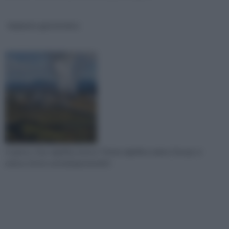
Impianto geotermico
In greco, Geo significa terra e Terme significa calore. Da qui, si
evince che le centrali geotermich