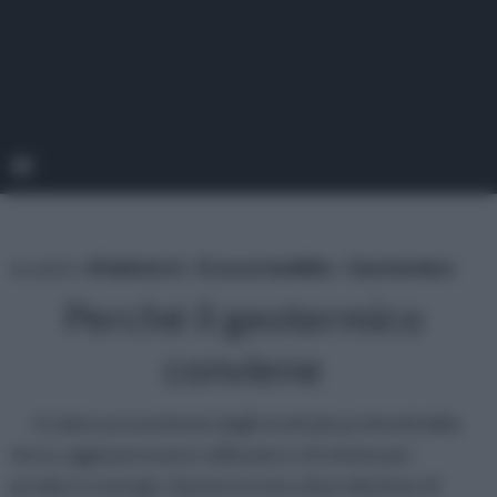
tu sei in :
rifaidate.it
»
Ecosostenibile
»
Geotermico
Perchè il geotermico
conviene
Il calore proveniente dagli strati più profondi della
terra, oggi può essere utilizzato e sfruttato per
produrre energia. Questa tecnica di produzione di