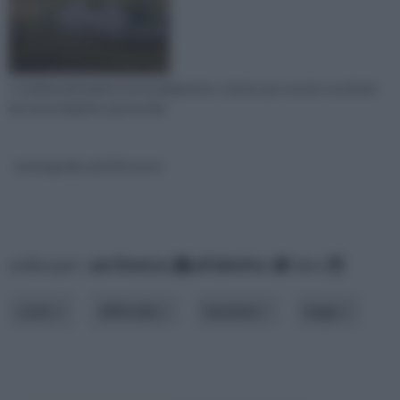
I tradizionali impianti di riscaldamento, stanno per essere sostituiti
da nuovi impianti, apostrofat
termografia ad infrarossi
ordina per:
pertinenza
alfabetico
data
costo
difficoltà
funzione
luogo