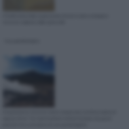
A livello industriale, la geotermia sfrutta Il calore endogeno
terrestre originato dalla spinta dell
Casa geobiologica
L'inquinamento terrestre mette sempre più a rischio la salute di
ognuno di noi. Tra i tanti modi per mettersi al riparo da questi
pericoli c'è la costruzione di case geobiologiche