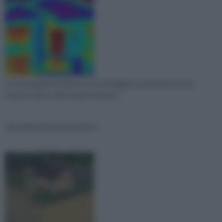
La termografia ad infrarosso è un'indagine assolutamente non
invasiva utile a capire quanta dispersi
Riscaldamento geotermico