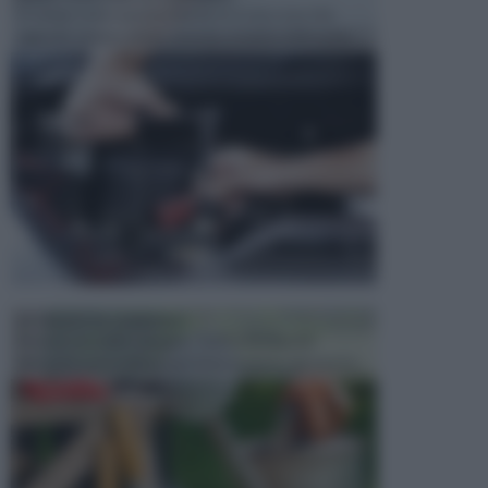
In tempi come questi, il fai da te è una cosa che
aggrada sempre di piu, quando si tratta della prop...
ATTREZZI DA GIARDINO
Picconi, rastrelli e vanghe: Tutti e tre questi
elementi sono indicati per la lavorazione del terren...