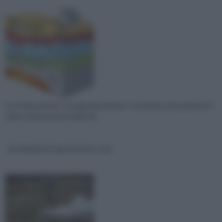
Con l’espressione " energia geotermica " si intende comunemente il
calore di alcune parti dell’invol
riscaldamento geotermico casa