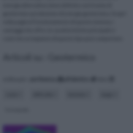
energia alternativa viene definito con il nome di
geotermia o produzione di energia geotermica. Scopri
nella pagina il funzionamento di questo sistema, i
vantaggi che offre, le caratteristiche principali e i
costi che un impianto di questo tipo può comportare.
Articoli su : Geotermico
ordina per:
pertinenza
alfabetico
data
costo
difficoltà
funzione
luogo
Termografia