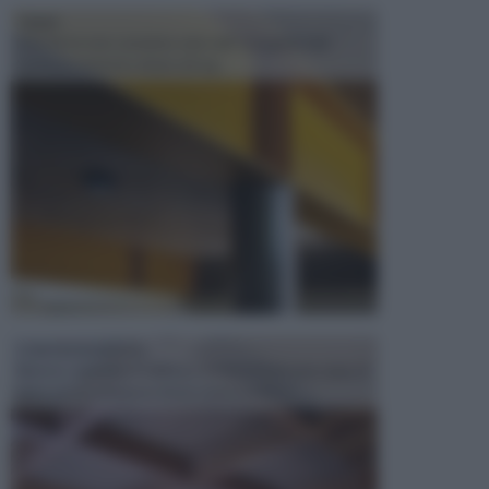
TRAVI
Il fai da te non consiste solo nell' occuparsi del
confezionamento di piccoli og...
CONTROSOFFITTI
Spesso, quando si edifica o si ristruttura una casa, si
opta per la creazione di un controsoffitto. ...