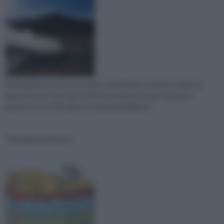
L'inquinamento terrestre mette sempre più a rischio la salute di
ognuno di noi. Tra i tanti modi per mettersi al riparo da questi
pericoli c'è la costruzione di case geobiologiche
Energia geotermica