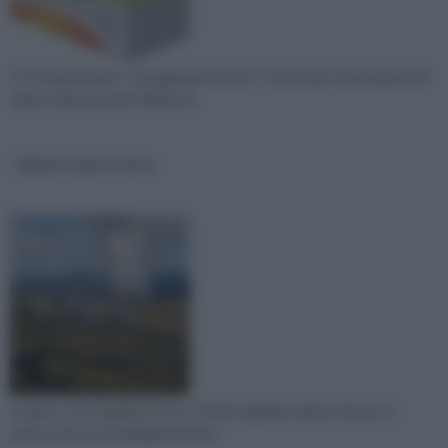
Con l’espressione " energia geotermica " si intende comunemente il
calore di alcune parti dell’invol
Impianto geotermico
In greco, Geo significa terra e Terme significa calore. Da qui, si
evince che le centrali geotermich