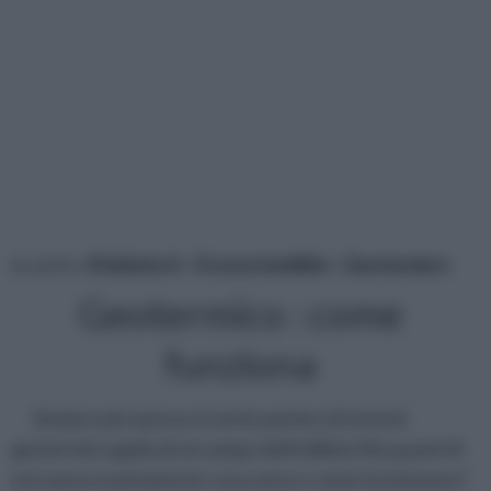
tu sei in :
rifaidate.it
»
Ecosostenibile
»
Geotermico
Geotermico : come
funziona
Sempre più spesso si sente parlare di sistemi
geotermici applicati al campo dell'edilizia.Ma quanti di
noi sanno esattamente cosa sono e come funzionano?