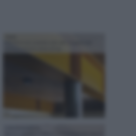
TRAVI
Il fai da te non consiste solo nell' occuparsi del
confezionamento di piccoli og...
CONTROSOFFITTI
Spesso, quando si edifica o si ristruttura una casa, si