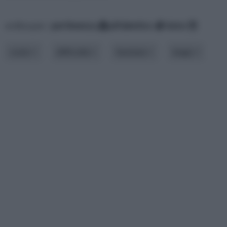
ordina per:
pertinenza
alfabetico
data
costo
difficoltà
funzione
luogo