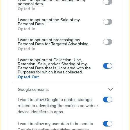
further disclose it to other third parties.
personal data.
Opted In
Please note that this website/app uses one or more Google
services and may gather and store information including but
I want to opt-out of the Sale of my
Personal Data.
not limited to your visit or usage behaviour. You may click to
Opted In
grant or deny consent to Google and its third-party tags to
use your data for below specified purposes in below Google
I want to opt-out of processing my
consent section.
Personal Data for Targeted Advertising.
Opted In
I want to opt-out of Collection, Use,
Retention, Sale, and/or Sharing of my
Personal Data that Is Unrelated with the
Purposes for which it was collected.
Opted Out
Google consents
I want to allow Google to enable storage
related to advertising like cookies on web or
device identifiers in apps.
I want to allow my user data to be sent to
Google for online advertising purposes.