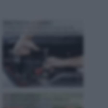
MANUTENZIONE AUTOMOBILE
In tempi come questi, il fai da te è una cosa che
aggrada sempre di piu, quando si tratta della prop...
ATTREZZI DA GIARDINO
Picconi, rastrelli e vanghe: Tutti e tre questi
elementi sono indicati per la lavorazione del terren...