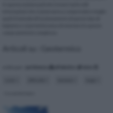
In questa sezione potrete trovare tante utili
informazioni che vi aiuteranno a comprendere meglio
qual è il metodo di funzionamento di questo tipo di
impianto e vi permetteranno di orientarvi in questo
campo piuttosto complesso.
Articoli su : Geotermico
ordina per:
pertinenza
alfabetico
data
costo
difficoltà
funzione
luogo
Casa geobiologica