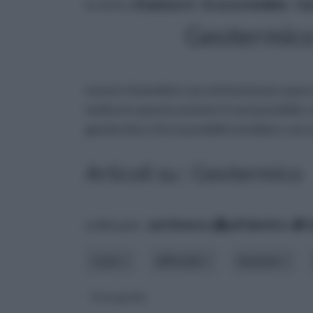
tu sei in :
rifaidate.it
»
Ecosostenibile
»
Ge
Geotermico
essere rimandata o accantonata per paura 
motivo in questa sezione ti sarà possibile 
geotermico che è possibile installare con
Articoli su : Geotermico
ordina per:
pertinenza
alfabetico
costo
difficoltà
funzione
Termografia