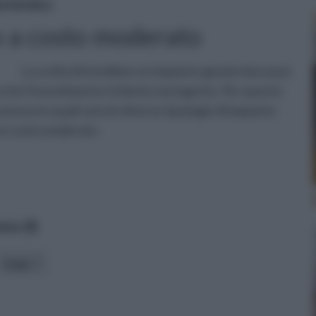
otermico
 a costo moderato
La scelta di installare un impianto geotermico può
che l'investimento richiesto sia ingente. Per questo
conoscere quali sono le diverse tipologie di impianto
 un costo moderato.
data
luogo