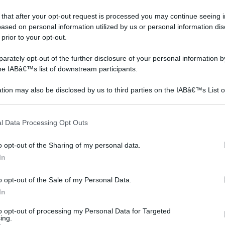
luogo
 that after your opt-out request is processed you may continue seeing i
ased on personal information utilized by us or personal information dis
 prior to your opt-out.
rately opt-out of the further disclosure of your personal information by
the IABâ€™s list of downstream participants.
tion may also be disclosed by us to third parties on the IABâ€™s List o
articipants that may further disclose it to other third parties.
 that this website/app uses one or more Google services and may gath
l Data Processing Opt Outs
including but not limited to your visit or usage behaviour. You may click 
 to Google and its third-party tags to use your data for below specifi
o opt-out of the Sharing of my personal data.
ogle consent section.
In
o opt-out of the Sale of my Personal Data.
In
to opt-out of processing my Personal Data for Targeted
ing.