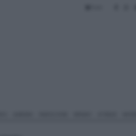
Forum
NTO
GIARDINO
PIANTE E FIORI
IMPIANTI
ATTREZZI
MATERI