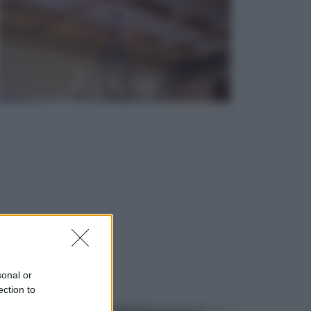
sonal or
ection to