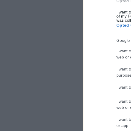
Opted 
I want t
of my P
was col
Opted 
Google 
I want t
web or d
I want t
purpose
I want 
I want t
web or d
I want t
or app.