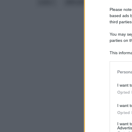
costo
difficoltà
funzione
Please note
based ads b
third parties
You may sepa
parties on 
This informa
Downstream P
Please note
Persona
information 
deny consent
I want t
in below Go
Opted 
I want t
Opted 
I want 
Advertis