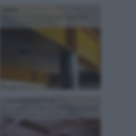
TRAVI
Il fai da te non consiste solo nell' occuparsi del
confezionamento di piccoli og...
CONTROSOFFITTI
Spesso, quando si edifica o si ristruttura una casa, si
opta per la creazione di un controsoffitto. ...