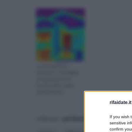
La termografia ad
infrarosso è un'indagine
assolutamente non
invasiva utile a capire
quanta dispersi
rifaidate.it
If you wish 
ordina per:
pertinenza
alfabetico
sensitive in
confirm your