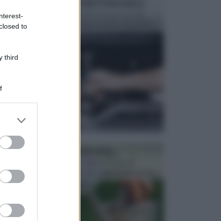
MANUTENZIONE AUTOMOBILE
In tempi come questi, il fai da te è una cosa che
nterest-
aggrada sempre di piu, quando si tratta della prop...
closed to
 third
f
er and store
to grant or
ed purposes
ATTREZZI DA GIARDINO
Picconi, rastrelli e vanghe: Tutti e tre questi
elementi sono indicati per la lavorazione del terren...