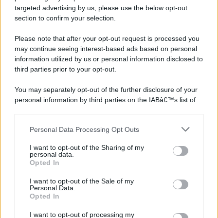
targeted advertising by us, please use the below opt-out
section to confirm your selection.
Please note that after your opt-out request is processed you
may continue seeing interest-based ads based on personal
information utilized by us or personal information disclosed to
third parties prior to your opt-out.
You may separately opt-out of the further disclosure of your
personal information by third parties on the IABâ€™s list of
downstream participants.
Personal Data Processing Opt Outs
This information may also be disclosed by us to third parties
on the IABâ€™s List of Downstream Participants that may
I want to opt-out of the Sharing of my
further disclose it to other third parties.
personal data.
Opted In
Please note that this website/app uses one or more Google
services and may gather and store information including but
I want to opt-out of the Sale of my
Personal Data.
not limited to your visit or usage behaviour. You may click to
Opted In
grant or deny consent to Google and its third-party tags to
use your data for below specified purposes in below Google
I want to opt-out of processing my