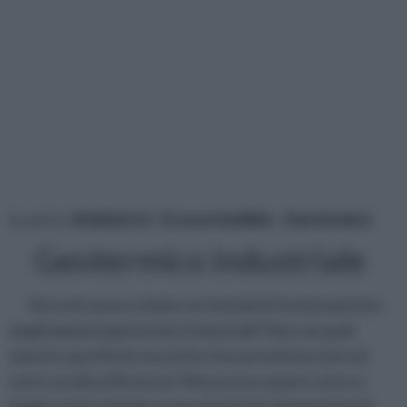
tu sei in :
rifaidate.it
»
Ecosostenibile
»
Geotermico
Geotermico industriale
Vorresti avere notizie sui metodi di funzionamento
degli impianti geotermici industriali? Non sai quali
siano le specifiche tecniche che permettono loro di
avere un'alta efficienza? Non preoccuparti, entra e
leggi i nostri articoli, troverai tutte le informazioni di