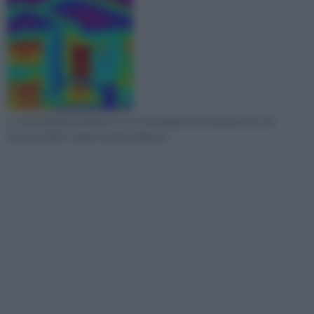
La termografia ad infrarosso è un'indagine assolutamente non
invasiva utile a capire quanta dispersi