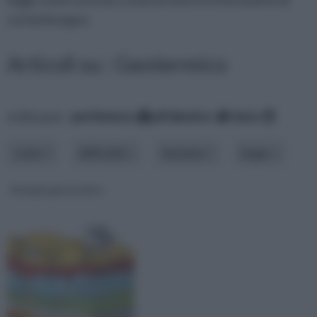
cui hai bisogno.
Articoli su : Geotermico
ordina per:
pertinenza
alfabetico
data
costo
difficoltà
funzione
luogo
Energia geotermica