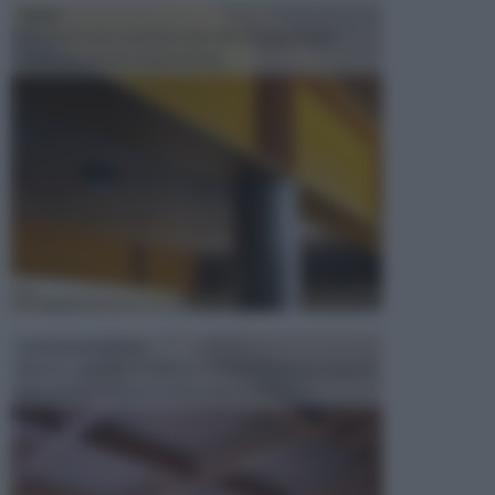
TRAVI
Il fai da te non consiste solo nell' occuparsi del
confezionamento di piccoli og...
CONTROSOFFITTI
Spesso, quando si edifica o si ristruttura una casa, si
opta per la creazione di un controsoffitto. ...