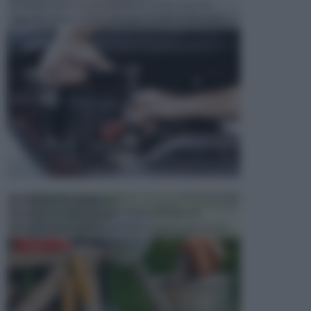
In tempi come questi, il fai da te è una cosa che
aggrada sempre di piu, quando si tratta della prop...
ATTREZZI DA GIARDINO
Picconi, rastrelli e vanghe: Tutti e tre questi
elementi sono indicati per la lavorazione del terren...