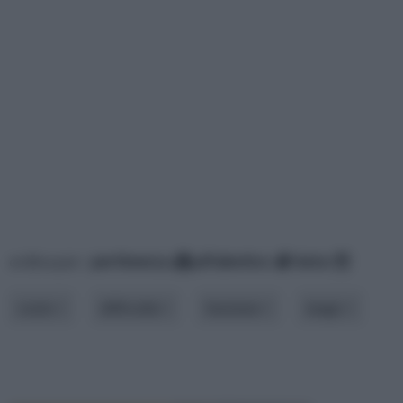
ordina per:
pertinenza
alfabetico
data
costo
difficoltà
funzione
luogo