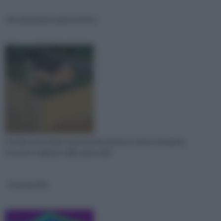
Riscaldamento geotermico
A livello industriale, la geotermia sfrutta Il calore endogeno
terrestre originato dalla spinta dell
Termografia