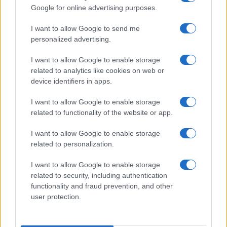
Google for online advertising purposes.
I want to allow Google to send me
personalized advertising.
I want to allow Google to enable storage
related to analytics like cookies on web or
device identifiers in apps.
I want to allow Google to enable storage
related to functionality of the website or app.
I want to allow Google to enable storage
related to personalization.
I want to allow Google to enable storage
related to security, including authentication
functionality and fraud prevention, and other
user protection.