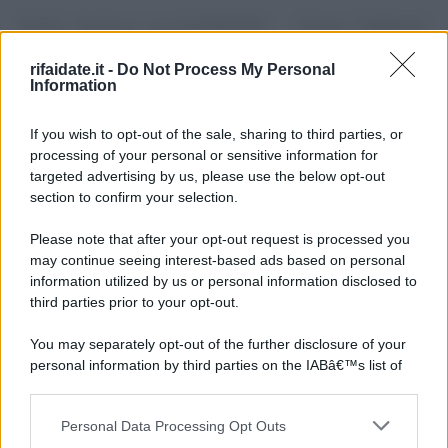
©2026 - rifaidate.it - p.iva 03338800984
Privacy
Pubblicità
rifaidate.it -
Do Not Process My Personal
Information
If you wish to opt-out of the sale, sharing to third parties, or
processing of your personal or sensitive information for
targeted advertising by us, please use the below opt-out
section to confirm your selection.
Please note that after your opt-out request is processed you
may continue seeing interest-based ads based on personal
information utilized by us or personal information disclosed to
third parties prior to your opt-out.
You may separately opt-out of the further disclosure of your
personal information by third parties on the IABâ€™s list of
downstream participants.
Personal Data Processing Opt Outs
This information may also be disclosed by us to third parties