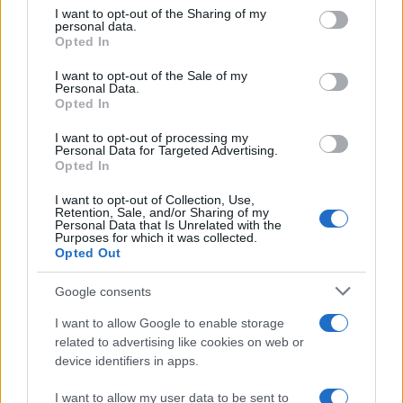
on the IABâ€™s List of Downstream Participants that may
I want to opt-out of the Sharing of my
further disclose it to other third parties.
personal data.
Opted In
Please note that this website/app uses one or more Google
services and may gather and store information including but
I want to opt-out of the Sale of my
Personal Data.
not limited to your visit or usage behaviour. You may click to
Opted In
grant or deny consent to Google and its third-party tags to
use your data for below specified purposes in below Google
I want to opt-out of processing my
consent section.
Personal Data for Targeted Advertising.
Opted In
I want to opt-out of Collection, Use,
Retention, Sale, and/or Sharing of my
Personal Data that Is Unrelated with the
Purposes for which it was collected.
Opted Out
Google consents
I want to allow Google to enable storage
related to advertising like cookies on web or
device identifiers in apps.
I want to allow my user data to be sent to