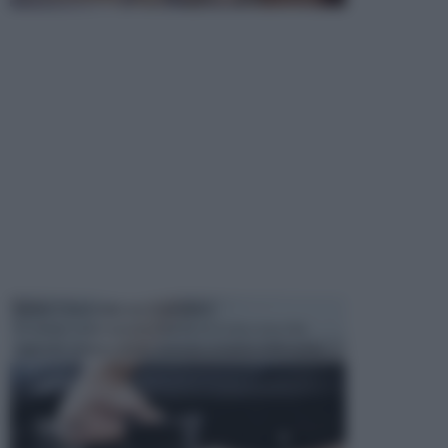
MANUTENZIONE AUTOMOBILE
In tempi come questi, il fai da te è una cosa che
aggrada sempre di piu, quando si tratta della prop...