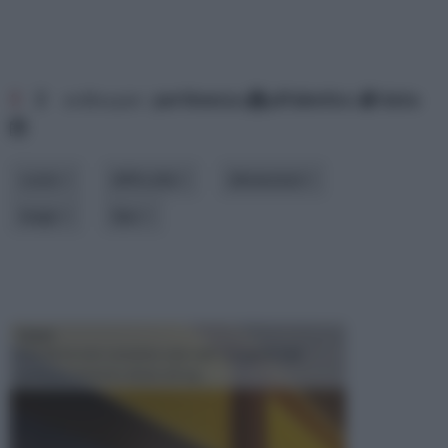
1
2
ordina per:
pertinenza
alfabetico
data
costo
difficoltà
dimensioni
luogo
tipo
TRAVI
Il fai da te non consiste solo nell' occuparsi del
confezionamento di piccoli og...