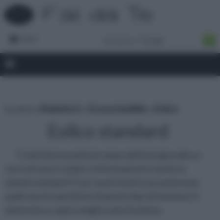
Forum
tu sei in :
rifaidate.it
»
Ecosostenibile
»
Eolico
Eolico standard
Ti stai interessando al campo dell'energia eolica e
vorresti avere notizie e informazioni in merito ai
sistemi standard? Con i nostri testi ti racconteremo
quali sono le specifiche di questo tipo di sistema e ti
aiuteremo a capire meglio come funziona.