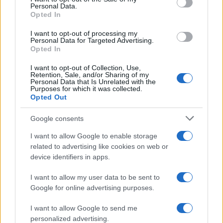
Personal Data.
not limited to your visit or usage behaviour. You may click to
Opted In
grant or deny consent to Google and its third-party tags to
use your data for below specified purposes in below Google
I want to opt-out of processing my
consent section.
Personal Data for Targeted Advertising.
Opted In
I want to opt-out of Collection, Use,
Retention, Sale, and/or Sharing of my
Personal Data that Is Unrelated with the
Purposes for which it was collected.
Opted Out
©2026 - rifaidate.it - p.iva 03338800984
Privacy
Pubblicità
Google consents
I want to allow Google to enable storage
related to advertising like cookies on web or
device identifiers in apps.
I want to allow my user data to be sent to
Google for online advertising purposes.
I want to allow Google to send me
personalized advertising.