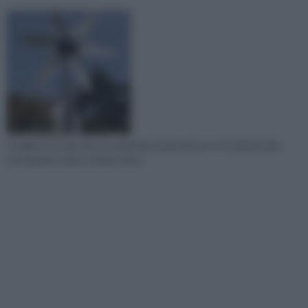
Scegliere il luogo dove posizionare il generatore è fondamentale.
Un impianto eolico, infatti, sfrut