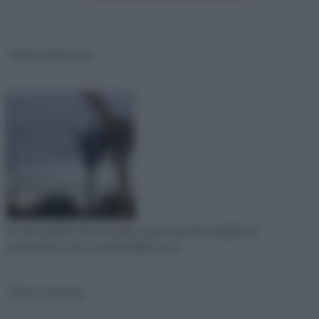
Eolico domestico
Vi sarà capitato di incontrarle, specie quando viaggiate in
autostrada. La loro inconfondibile strut
Eolico verticale