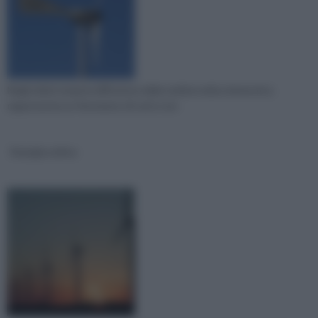
Negli ultimi tempi la diffusione della turbina eolica domestica
rappresenta un fenomeno di certo non
Energia eolica