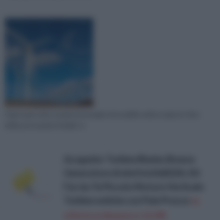
Ogni qual volta si parla di energia rinnovabile eolica è giusto fare
delle precisazioni iniziali. In
Acogedor Turbine Blades Breeze
Generatore di elettricit&#224;, Kit
Fai-da-Te Piccolo Motore Verticale
Turbine eoliche con Pale
Prezzo:
in
offerta su Amazon a: 12,19€