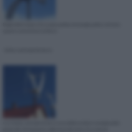
Negli ultimi tempi si fa un gran parlare di energie pulite e di tutto
quanto ruota intorno al discor
Eolico verticale fai da te
Con l'eolico verticale fai da te è possibile produrre energia pulita
grazie allo sfruttamento della forza del vento. Ecco alcune