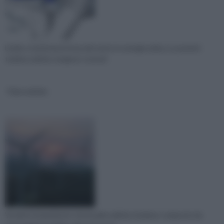
L'eolico trasforma la forza del vento in energia eolica. Le potenti
turbine eoliche vengono costruit
Pale eoliche
Va detto innanzitutto che le pale eoliche risultano composte da