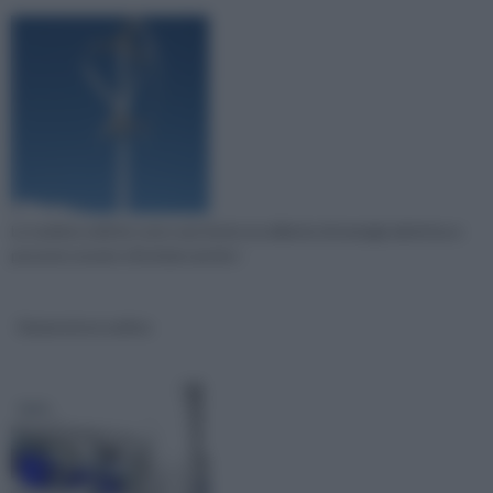
Le turbine eoliche sono una fonte eccellente di energia elettrica e
possono essere sfruttate anche i
Generatore eolico