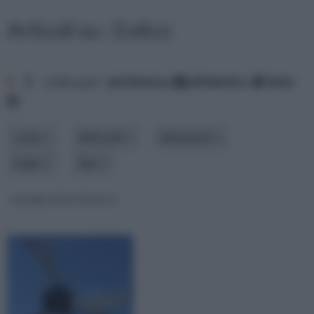
Articoli su : Eolico
1
2
ordina per:
pertinenza
alfabetico
data
costo
difficoltà
dimensioni
luogo
tipo
energia eolica fai da te