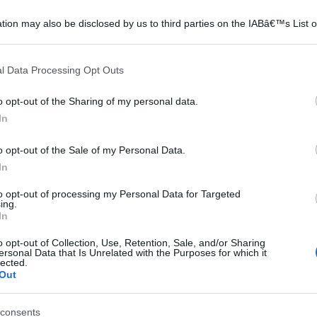
e
tion may also be disclosed by us to third parties on the IABâ€™s List o
articipants that may further disclose it to other third parties.
usa
nde
 that this website/app uses one or more Google services and may gath
l Data Processing Opt Outs
including but not limited to your visit or usage behaviour. You may click 
 to Google and its third-party tags to use your data for below specifi
mprendere come ci siano oggi sul mercato una serie di
o opt-out of the Sharing of my personal data.
ogle consent section.
assecondare le richieste della domanda, una domanda
In
e e proveniente da una clientela mediamente più
o opt-out of the Sale of my Personal Data.
i l’accresciuta possibilità di scelta.
In
 te
Risparmio Energia
le lampadine
to opt-out of processing my Personal Data for Targeted
ing.
In
o opt-out of Collection, Use, Retention, Sale, and/or Sharing
ersonal Data that Is Unrelated with the Purposes for which it
lected.
Out
consents