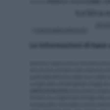
tu sei in :
rifaidate.it
»
Ecosostenibile
»
Eo
turbina 
altri art
In questa pagina parleremo di :
Le informazioni di base 
domestica rappresenta un fenomeno di cert
del concetto di turbina eolica domestica 
quello della diffusione della ricerca delle en
energie pulite al livello globale si legge pi
eoliche domestiche
si intravede in sempre 
Diciamo che è ingenerale l’energia eolica
energia pulita, rinnovabile e anche relativ