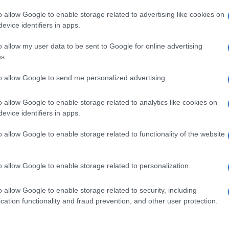
o allow Google to enable storage related to advertising like cookies on
evice identifiers in apps.
è
In tempo di crisi il
Tutti noi all’interno delle
o allow my user data to be sent to Google for online advertising
ra
risparmio è d’obbligo e
nostre case, e non solo
s.
e e
riguarda tutti gli aspetti
all’interno a dire il vero,
ura,
della vita quotidiana. Uno
siamo da sempre
to allow Google to send me personalized advertising.
dei principali ambiti del
circondati da lampadine. Si
i da
risparmio è quello
può trattare della più
o allow Google to enable storage related to analytics like cookies on
rere
energetico. I costi delle
classiche delle lampadine
evice identifiers in apps.
forniture di energia
da interni, di un neon in g...
elettric...
di Colore Puro Mulini a Vento Turbina eolica
o allow Google to enable storage related to functionality of the website
lcomania da Muro in Vinile Removalbe Interno
o allow Google to enable storage related to personalization.
n a: 10,87€
o allow Google to enable storage related to security, including
cation functionality and fraud prevention, and other user protection.
 turbina eolica domestica