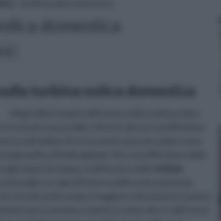
lico
» turbina eolica domestica
eolica domestica
icoli:
sulla turbina eolica domestica
Negli ultimi tempi la diffusione della turbina eolica
o non più trascurabile. Ad onor del vero la diffusione
rientra nell’ambito di un fenomeno ben più ampio come
ergie pulite al livello globale. Ma, se la diffusione delle
ù sugli organi di stampa, la diffusione delle
turbine
più luoghi su e giù all’interno della nostra penisola.
 che sta attirando sempre maggiore attenzione in quanto
amente più economica rispetto a tante altre e differenti