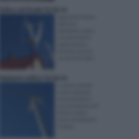
Eolico verticale fai da te
Negli ultimi tempi la
diffusione
dell’impianto eolico
verticale fai da te
rappresenta un
fenomeno di certo
non più trascurabi ...
impianto eolico fai da te
In questo periodo
storico di grande
crisi economica, il
voto al risparmio ed il
fai da te, hanno
preso naturalmente
il soprav ...