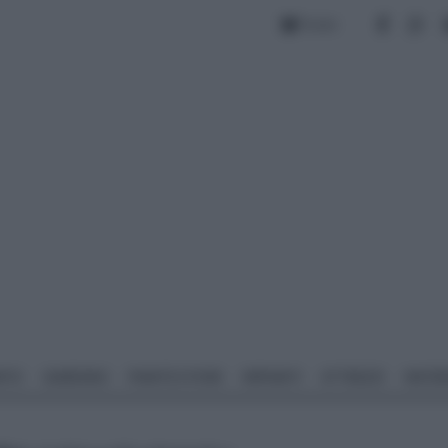
Forum
NTO
GIARDINO
PIANTE E FIORI
IMPIANTI
ATTREZZI
MATERI