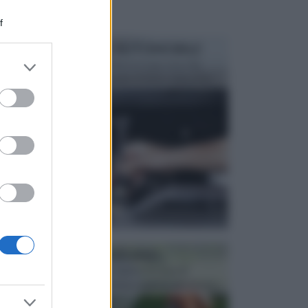
f
MANUTENZIONE AUTOMOBILE
er and store
In tempi come questi, il fai da te è una cosa che
to grant or
aggrada sempre di piu, quando si tratta della prop...
ed purposes
ATTREZZI DA GIARDINO
Picconi, rastrelli e vanghe: Tutti e tre questi
elementi sono indicati per la lavorazione del terren...