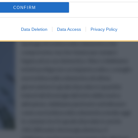
CONFIRM
Una considerazione da tener presente al
livello generale quando si parla di turbina
eolica domestica è quella della sua portata che
Data Deletion
Data Access
Privacy Policy
può sì variare logicamente in base alla
tipologia di turbina eolica domestica che
compreremo, ma che rimane pur sempre
legata ad un uso domestico. Non ci dobbiamo
infatti prefigurare un impianto eolico, o meglio
una turbina eolica domestica di ultima
generazione in grado di produrre quantità
industriali di energia dal tetto della nostra
abitazione, dobbiamo piuttosto sottolineare
come una turbina eolica domestica media oggi
in commercio è in grado di produrre anche
150-200 watts di energia elettrica. E