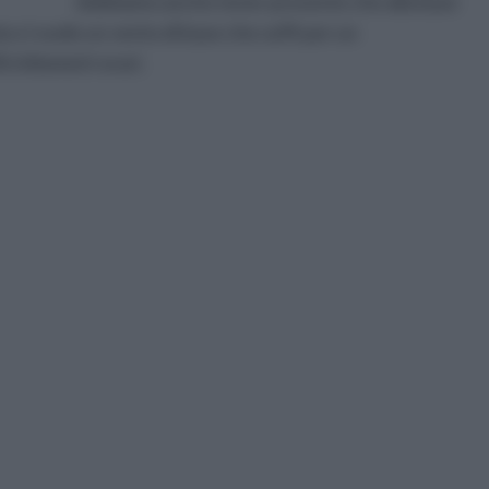
dobbiamo anche tener presente che alla base
a ci vuole un vento di base che soffi per un
 chilometri orari.