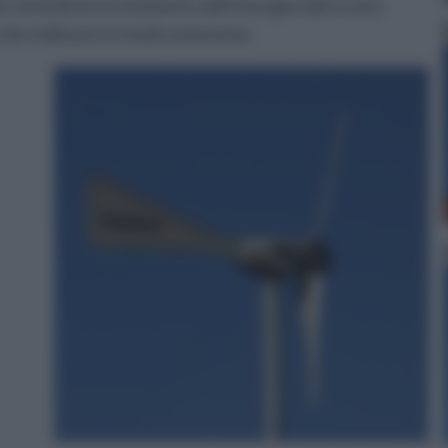
 i metodi di sfruttamento dell’energia eolica sono
 da realizzare in modo autonomo.