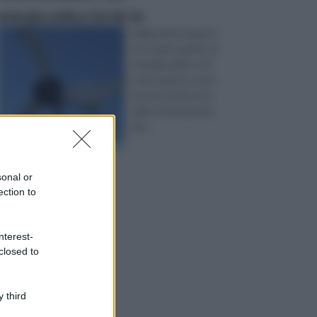
energia eolica fai da te
Negli ultimi tempi si
fa un gran parlare di
energie pulite e di
tutto quanto ruota
intorno al discorso
dello sfruttamento
del ...
sonal or
ection to
nterest-
closed to
 third