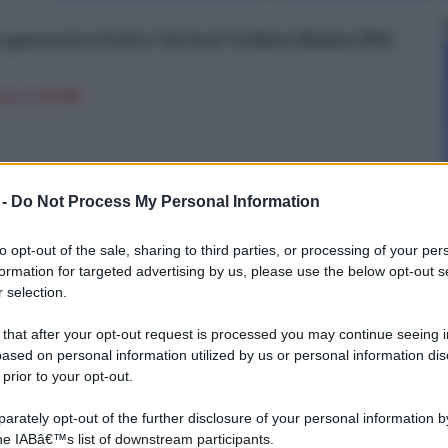
eneratore Eolico Vertical Turbines Blades Mini
n a: 10,99€
pali delle turbina eolica
 -
Do Not Process My Personal Information
to opt-out of the sale, sharing to third parties, or processing of your per
formation for targeted advertising by us, please use the below opt-out s
 selection.
 that after your opt-out request is processed you may continue seeing i
ased on personal information utilized by us or personal information dis
ento
 prior to your opt-out.
.
rately opt-out of the further disclosure of your personal information by
ione
the IABâ€™s list of downstream participants.