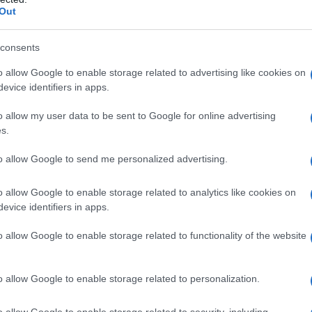
Out
consents
o allow Google to enable storage related to advertising like cookies on
evice identifiers in apps.
o allow my user data to be sent to Google for online advertising
s.
to allow Google to send me personalized advertising.
o allow Google to enable storage related to analytics like cookies on
evice identifiers in apps.
o allow Google to enable storage related to functionality of the website
o allow Google to enable storage related to personalization.
ndamentale farli risaltare rispetto all'aspetto esterno
alizzare una soluzione armonica, equilibrata e di grande
o allow Google to enable storage related to security, including