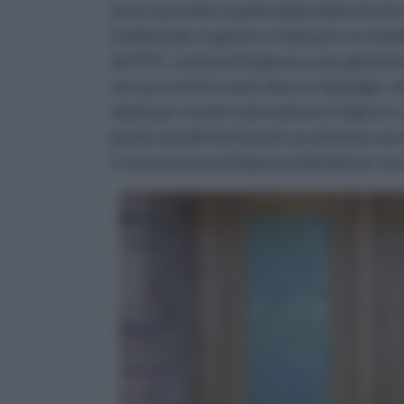
deve riprendere quello degli ambienti inte
tradizionale, in genere si opta per un mode
del PVC. I portoni d'ingresso sono gli ele
sono presenti in tante diverse tipologie: a
ideale per rendere più luminoso l'ingresso.
grazie ai quali l'entrata di casa diventa ve
ci sono i portoni d'ingresso blindati per u