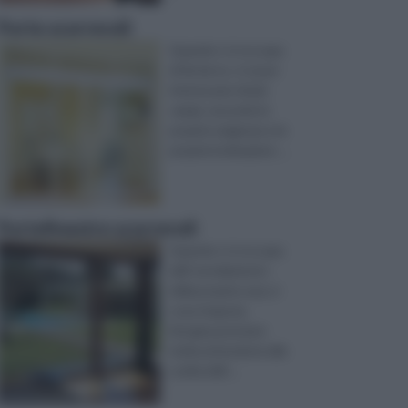
Porte scorrevoli
Quando ci si occupa
di fai da te, ci si può
interessare di più
campi, secondo le
proprie esigenze e le
proprie inclinazioni. ...
Portefinestre scorrevoli
Quando ci si occupa
dell’ arredamento
della propria casa, è
cosa risaputa,
bisogna prestare
molta attenzione alla
scelta dell ...