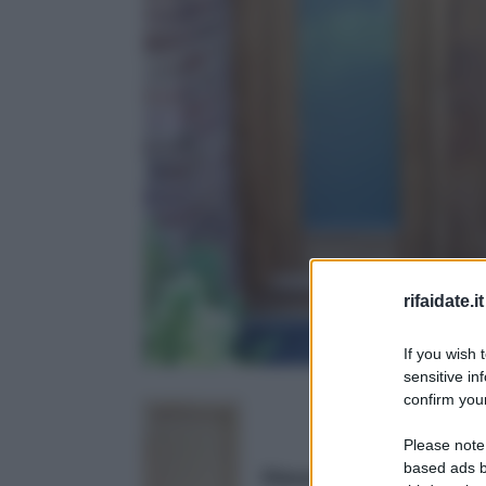
rifaidate.it
If you wish 
sensitive in
confirm your
Please note
based ads b
Kimono Porta Interna a B