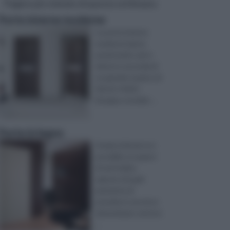
Pagine più visitate di questa settimana
Porte interne moderne
Le porte interne
moderne hanno
prezzi molto vari e
diversi a seconda di
un grande numero di
fattori: infatti
bisogna consider ...
Porte in legno
Grazie al fai da te è
possibile occuparsi
di vari hobby,
ognuno di quali
permette di
prendersi cura di un
determinato settore
...