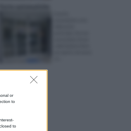
Porte automatiche
le porte
automatiche sono
delle porte
particolari, che non
necessitano di una
sollecitazione fisica
per aprirsi, nel senso
ch ...
sonal or
ection to
nterest-
closed to