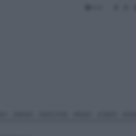
Forum
NTO
GIARDINO
PIANTE E FIORI
IMPIANTI
ATTREZZI
MATERI