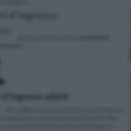
ni d'ingresso
ni d'ingresso
icoli:
partecipa al nostro quiz su:
sai prenderti
 tuo orto?
 d'ingresso adatti
Per scegliere in maniera ottimale i portoni d’ingresso
mo luogo è necessario valutare attentamente lo stile e
 sono inseriti. Infatti lo stile della porta d’ingresso