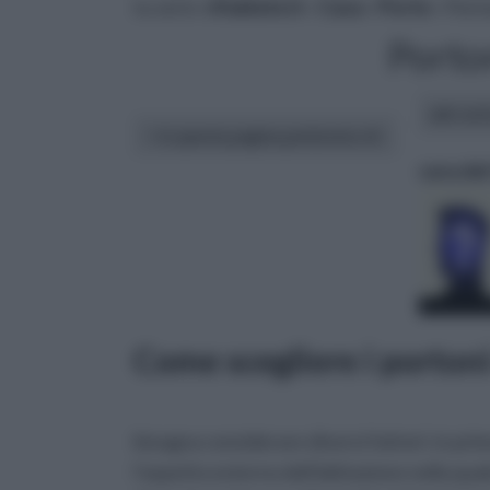
tu sei in :
rifaidate.it
»
Casa
»
Porte
» Porto
Porto
altri art
In questa pagina parleremo di :
cura del
Come scegliere i portoni
bisogna considerare diversi fattori: in pri
l’aspetto esterno dell'abitazione nella quale