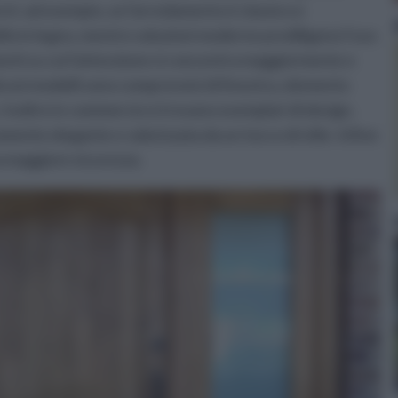
rni: ad esempio, se l'arredamento è classico e
llo in legno, mentre soluzioni moderne prediligono l'uso
menti su cui l'attenzione si concentra maggiormente e
lcuni modelli sono comprensivi di finestra, elemento
 Inoltre in commercio si trovano esemplari di design,
ramente elegante e valorizzata da un tocco di stile. Infine
na maggiore sicurezza.