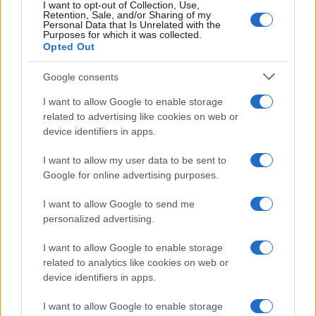
I want to opt-out of Collection, Use,
Retention, Sale, and/or Sharing of my
Personal Data that Is Unrelated with the
Purposes for which it was collected.
Opted Out
Google consents
I want to allow Google to enable storage
related to advertising like cookies on web or
device identifiers in apps.
I want to allow my user data to be sent to
Google for online advertising purposes.
I want to allow Google to send me
personalized advertising.
I want to allow Google to enable storage
related to analytics like cookies on web or
device identifiers in apps.
I want to allow Google to enable storage