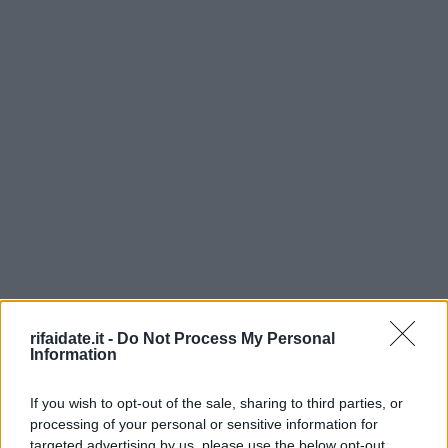
rifaidate.it -
Do Not Process My Personal
Information
If you wish to opt-out of the sale, sharing to third parties, or
processing of your personal or sensitive information for
targeted advertising by us, please use the below opt-out