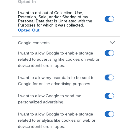
Opted In
I want to opt-out of Collection, Use,
Retention, Sale, and/or Sharing of my
Personal Data that Is Unrelated with the
Purposes for which it was collected.
Opted Out
Google consents
I want to allow Google to enable storage
related to advertising like cookies on web or
device identifiers in apps.
I want to allow my user data to be sent to
Google for online advertising purposes.
I want to allow Google to send me
personalized advertising.
I want to allow Google to enable storage
related to analytics like cookies on web or
device identifiers in apps.