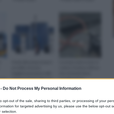
e
Grazie alla pompa acqua è
La pompa aspira acqua va
possibile ottenere
scelta in funzione dell'uso
maggiore pressione nelle
che si intende farne
 suo
tubature interne alla casa,
considerando le
r
così come liberarsi
caratteristiche più
 -
Do Not Process My Personal Information
facilmente delle acque
rilevanti.
sporche.
to opt-out of the sale, sharing to third parties, or processing of your per
formation for targeted advertising by us, please use the below opt-out s
 selection.