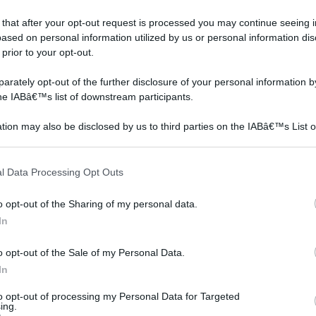
 that after your opt-out request is processed you may continue seeing i
ased on personal information utilized by us or personal information dis
 prior to your opt-out.
rately opt-out of the further disclosure of your personal information by
the IABâ€™s list of downstream participants.
tion may also be disclosed by us to third parties on the IABâ€™s List o
articipants that may further disclose it to other third parties.
 that this website/app uses one or more Google services and may gath
l Data Processing Opt Outs
including but not limited to your visit or usage behaviour. You may click 
 to Google and its third-party tags to use your data for below specifi
Pompa per pozzo
Pompe a immersione
o opt-out of the Sharing of my personal data.
ogle consent section.
In
o opt-out of the Sale of my Personal Data.
In
to opt-out of processing my Personal Data for Targeted
ing.