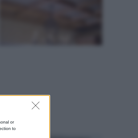
sonal or
ection to