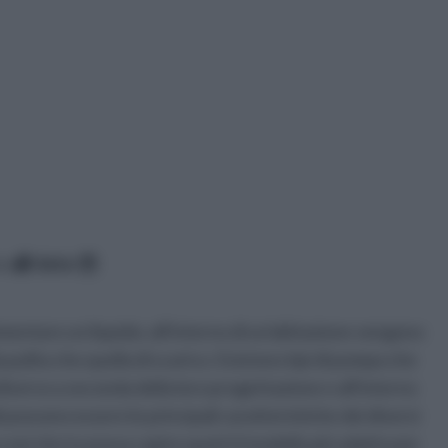
co
data
entare un liquido; all'interno di un'abitazione vengono
a pulita che quella di scarico. Esistono tipi di pompa che
erso a seconda della loro progettazione e all'interno
 possono essere le principali caratteristiche dei diversi
osì che tu possa capire qual è il modello più adatto per