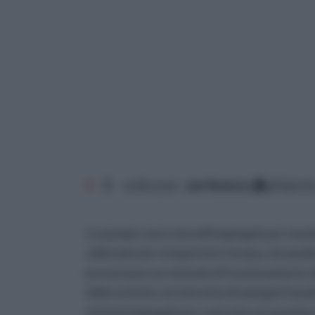
1
2
ordina per:
pertinenza
alfabeti
Le pompe sono utensili impiegati per movim
utilizzate per trasportare l'acqua, sia quell
presentano un metodo di funzionamento div
della sezione cercheremo di spiegarti quali
sistemi impiegati per costruire una pompa c