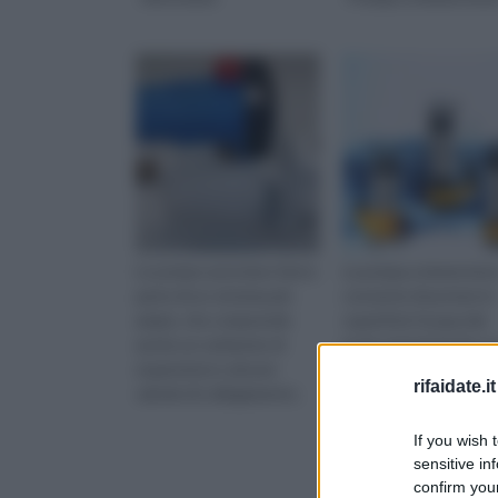
Le pompe autoclave fanno
La pompa a immersion
parte di un sistema più
consente di portare in
ampio, che comprende
superficie l'acqua dei
anche un serbatoio di
pozzi, permettendo un
espansione e alcune
facile sfruttamento pe
rifaidate.it
valvole di collegamento.
numerosi impieghi.
If you wish 
sensitive in
confirm your