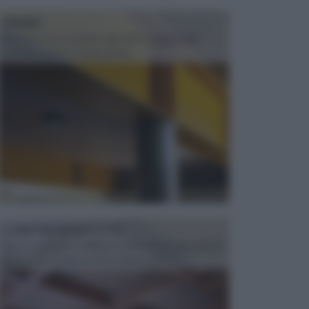
TRAVI
Il fai da te non consiste solo nell' occuparsi del
confezionamento di piccoli og...
CONTROSOFFITTI
Spesso, quando si edifica o si ristruttura una casa, si
opta per la creazione di un controsoffitto. ...