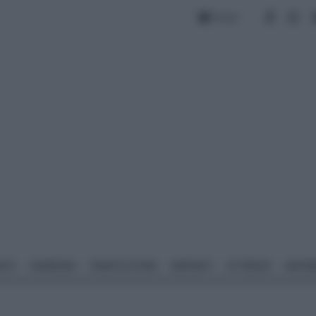
Forum
NTO
GIARDINO
PIANTE E FIORI
IMPIANTI
ATTREZZI
MATERI