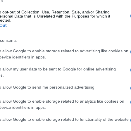
In
o opt-out of Collection, Use, Retention, Sale, and/or Sharing
ersonal Data that Is Unrelated with the Purposes for which it
lected.
Scegli la pompa per pozzo
Gli impianti con pompe ad
Out
he un
più adatta al tuo giardino
immersione racclgono le
leggendo alcune
acque reflue all'interno dei
consents
informazioni utili sulle
pozzetti per portarle in
quidi
caratteristiche tecniche.
superficie.
o allow Google to enable storage related to advertising like cookies on
evice identifiers in apps.
o allow my user data to be sent to Google for online advertising
s.
.707.73 Pompa per Acque Scure
Prezzo:
in offerta su
to allow Google to send me personalized advertising.
o allow Google to enable storage related to analytics like cookies on
evice identifiers in apps.
o allow Google to enable storage related to functionality of the website
Pompe ad immersione
Pompe per acqua