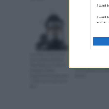
I want t
I want t
authenti
Le pompe a immersione
Ci sono tanti tipi di p
sono pompe idrauliche
acqua, ognuna con la 
industriali con il ruolo di
struttura e le sue tipic
pompare i fluidi e
così funzionano in man
trasportare le acque nere
diversa.
o chiare da un vano ad un
altro.