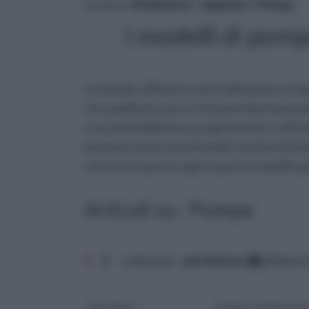
tu sei in :
rifaidate.it
»
Impianti
»
Pompe
I modelli di pomp
un liquido; all'interno di un'abitazione veng
che quella di scarico. Esistono tipi di p
a seconda della loro progettazione e all'in
possono essere le principali caratteristich
così che tu possa capire qual è il modello p
Articoli su : Pompe
1
2
ordina per:
pertinenza
alfabeti
Autoclave
Pompa a immersion