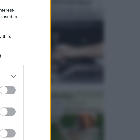
MANUTENZIONE AUTOMOBILE
In tempi come questi, il fai da te è una cosa che
nterest-
aggrada sempre di piu, quando si tratta della prop...
closed to
 third
f
er and store
to grant or
ed purposes
ATTREZZI DA GIARDINO
Picconi, rastrelli e vanghe: Tutti e tre questi
elementi sono indicati per la lavorazione del terren...