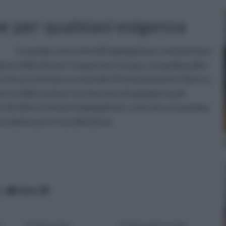
e per qualsiasi esigenza
Le pompe sono utensili impiegati per movimentare
ono utilizzate per trasportare l'acqua, sia quella pulita
ompa che presentano un metodo di funzionamento diverso
terno della sezione cercheremo di spiegarti quali
e dei diversi sistemi impiegati per costruire una pompa
iù adatto per la tua abitazione.
co
data
e
Pompa acqua
Pompa aspira acqua