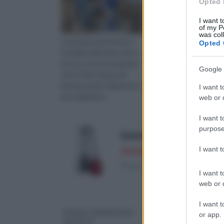
Opted 
I want t
of my P
was col
La pompa immersione è
Una pompa per acqua
Opted 
installata all'interno di un
idraulica non è altro c
pozzo e serve ad aspirare
sistema per sollevare
Google 
verso l'alto l'acqua da
l'acqua che sfrutta le
piscine, pozzi, fognature o
proprietà fisiche dei li
I want t
per irrigazione.
e dell'aria.
web or d
I want t
purpose
Einhell GC-DP 1020 N 41
I want 
Amazon a: 60,29€
(Risparmi 19,66€)
I want t
web or d
I want t
Pompe a immersione
Pompe acqua
or app.
per pozzi