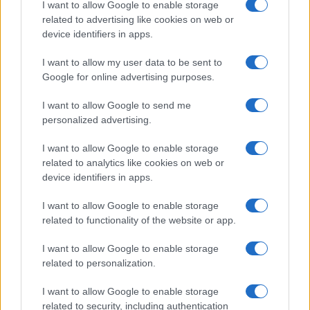
I want to allow Google to enable storage
related to advertising like cookies on web or
device identifiers in apps.
I want to allow my user data to be sent to
Google for online advertising purposes.
I want to allow Google to send me
personalized advertising.
I want to allow Google to enable storage
related to analytics like cookies on web or
device identifiers in apps.
I want to allow Google to enable storage
related to functionality of the website or app.
I want to allow Google to enable storage
related to personalization.
I want to allow Google to enable storage
related to security, including authentication