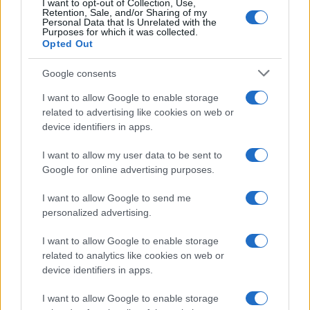
I want to opt-out of Collection, Use,
Retention, Sale, and/or Sharing of my
Personal Data that Is Unrelated with the
Purposes for which it was collected.
Opted Out
Google consents
I want to allow Google to enable storage
related to advertising like cookies on web or
device identifiers in apps.
I want to allow my user data to be sent to
Google for online advertising purposes.
I want to allow Google to send me
personalized advertising.
I want to allow Google to enable storage
related to analytics like cookies on web or
device identifiers in apps.
I want to allow Google to enable storage