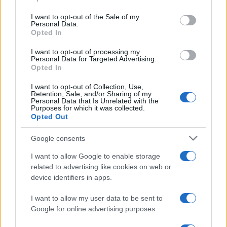
Please note that this website/app uses one or more Google
services and may gather and store information including but
I want to opt-out of the Sale of my
Personal Data.
not limited to your visit or usage behaviour. You may click to
Opted In
grant or deny consent to Google and its third-party tags to
use your data for below specified purposes in below Google
I want to opt-out of processing my
consent section.
Personal Data for Targeted Advertising.
Opted In
I want to opt-out of Collection, Use,
Retention, Sale, and/or Sharing of my
Personal Data that Is Unrelated with the
Purposes for which it was collected.
Opted Out
Google consents
I want to allow Google to enable storage
related to advertising like cookies on web or
device identifiers in apps.
I want to allow my user data to be sent to
Google for online advertising purposes.