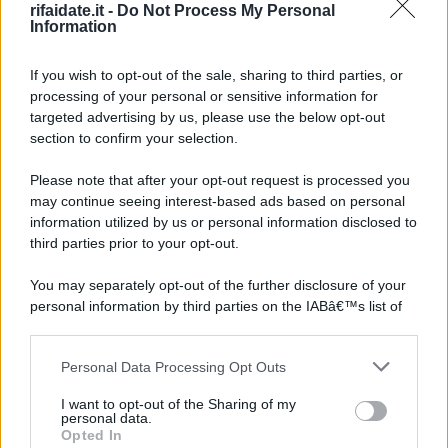
rifaidate.it -
Do Not Process My Personal
Information
If you wish to opt-out of the sale, sharing to third parties, or
©2026 - rifaidate.it - p.iva 03338800984
Privacy
Pubblicità
processing of your personal or sensitive information for
targeted advertising by us, please use the below opt-out
section to confirm your selection.
Please note that after your opt-out request is processed you
may continue seeing interest-based ads based on personal
information utilized by us or personal information disclosed to
third parties prior to your opt-out.
You may separately opt-out of the further disclosure of your
personal information by third parties on the IABâ€™s list of
downstream participants.
Personal Data Processing Opt Outs
This information may also be disclosed by us to third parties
on the IABâ€™s List of Downstream Participants that may
I want to opt-out of the Sharing of my
further disclose it to other third parties.
personal data.
Opted In
Please note that this website/app uses one or more Google