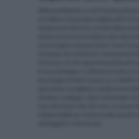
Nella quotidianità, se tutti fossimo attent
verrebbero risparmiate migliaia di litri d'acq
chiudesse il rubinetto, si eviterebbero inut
infatti sono necessari almeno due minuti d
tenere il getto d'acqua chiuso. Usare l'acqua 
infatti più che sufficiente. Usando poi un b
Anche per ciò che riguarda la pulizia del c
la vasca da bagno, si utilizzasse la doccia, il
fare il bagno infatti si usano circa 100 lit
operazione consigliata è quella di controlla
idraulico casalingo: notare ad esempio che 
sono chiusi può voler dire che c'è una perdi
indispensabile per evitare inutili sprechi
danneggiare i vicini di casa.