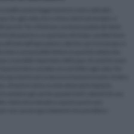
i e modificassimo leggermente le nostre abitudini,
ua. Se ogni volta che ci si lava i denti ad esempio, si
ili sprechi. Per effettuare una buona pulizia dei denti
i strofinamento e, in quel lasso di tempo, sarebbe bene
all'inizio dell'operazione e alla fine, per il risciacquo, è
icchiere sarà possibile limitare la quantità adoperata.
orpo, è possibile risparmiare dell'acqua. Se anziché usare
 risparmio idrico sarebbe circa di 50 litri ogni volta. Per
ri d'acqua mentre per la doccia ne bastano la metà. Un'altra
re, di tanto in tanto, lo stato del proprio impianto
il contatore gira anche quando tutti i rubinetti di casa
ta. L'aiuto di un idraulico a questo punto sarà
 e per non causare gocciolamenti che potrebbero