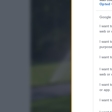
Opted 
Google 
I want t
web or d
I want t
purpose
I want 
I want t
web or d
I want t
or app.
I want t
I want t