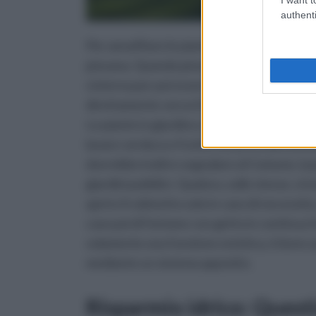
authenti
Per annaffiare le piante dell'orto, del giard
piovana. Quando piove, l'acqua può essere 
cisterna per poi essere utilizzata con razi
direttamente verso il terreno o i vasi.
Le piante in giardino o sul terrazzo posso
lavare verdura e frutta che precedentemen
dovrebbe inoltre segnalare al Comune, la 
giardini pubblici. Qualora, sulle stesse, si
aprire il rubinetto solo in caso di necessit
caso poi di fontane con getto in continua
solamente una funzione estetica, è bene assi
mediante un sistema apposito.
Risparmio idrico: Questi