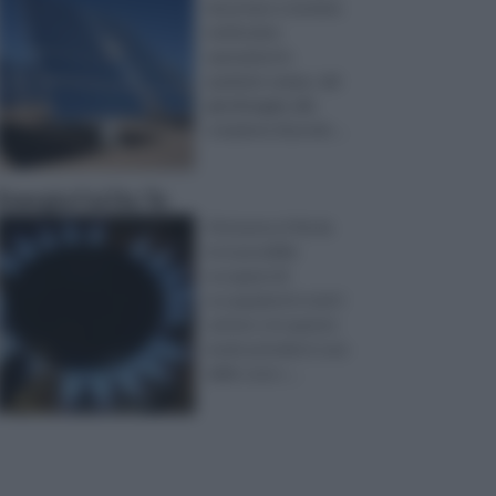
di portare a termine
moltissime
operazioni in
qualsiasi campo, dal
giardinaggio alla
creazione di prodo ...
Energia Fai Da Te
Attraverso il fai da
te è possibile
occuparsi di
occupazioni in tutti i
settori, e in questo
modo prendersi cura
delle cose c ...