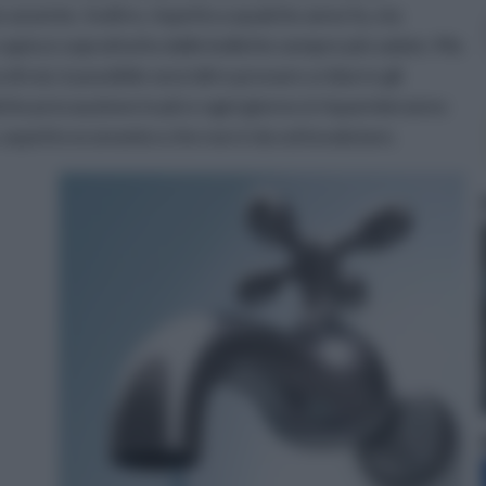
assente. Inoltre, rispetto a qualche anno fa, sta
 capisce soprattutto dalle bollette sempre più salate. Ma
 noi, è possibile senz'altro provare a ridurre gli
lche precauzione in più e ogni giorno si risparmieranno
ro, aspetto economico che non è da sottovalutare.