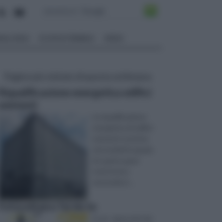
ALI EDILI
ECOSOSTENIBILE
VIDEO
Pagine più visitate di questa settimana
Riqualificazione energetica edifici
esistenti
La riqualificazione
energetica di edifici
esistenti consiste
nel renderli in grado
di coprire quasi
tutte le loro
necessità d ...
Fotovoltaico fai da te
In un ‘ epoca di crisi