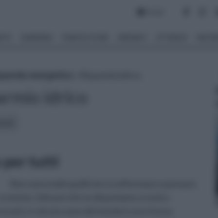
Forum
NTO
GIARDINO
PIANTE E FIORI
IMPIANTI
ATTREZZI
MATERI
sparmio energetico
» Risparmio idrico
armio idrico
icoli:
per tutti
Non sono molti quelli che si soffermano a pensare
 scontato. Solo perché ne disponiamo a nostro
recarla. In alcune zone del mondo è una risorsa