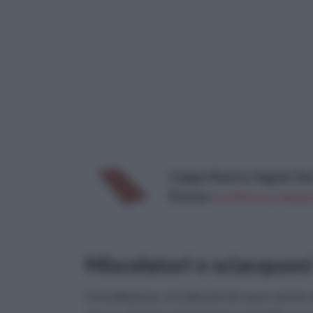
Coppo Piastra Tegole Ter
Prezzo:
in offerta su Amazo
Miscelatori e sciacquon
L'installazione, ai rubinetti di casa e anche 