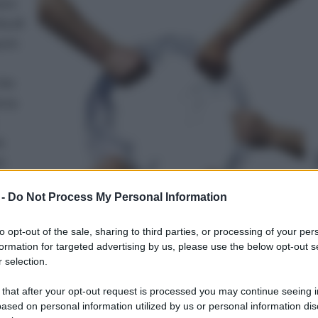
sere
ta di
a in
che
orza
à
i.
 -
Do Not Process My Personal Information
gni
cina
to opt-out of the sale, sharing to third parties, or processing of your per
formation for targeted advertising by us, please use the below opt-out s
tta.
 selection.
sante di scarico, si potrà risparmiare sulla quantità
 that after your opt-out request is processed you may continue seeing i
re regolare lo scarico, stabilendo la quantità da usare
ased on personal information utilized by us or personal information dis