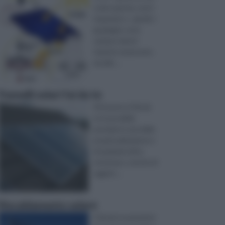
come questa, ove il
risparmio e , quindi, i
guadagni, sono
sempre minori
rispetto al passato,
ma allo ...
Pannelli solari fai da te
Attraverso il fai da
te è possibile
prendersi cura della
propria abitazione e
di qualsiasi altra
struttura, o anche di
oggett ...
Riscaldamento solare
Il fai da te permette