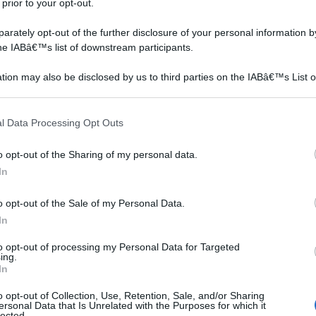
 prior to your opt-out.
rately opt-out of the further disclosure of your personal information by
the IABâ€™s list of downstream participants.
llevamento disegno staffa, combinazione miscelatore
tion may also be disclosed by us to third parties on the IABâ€™s List o
articipants that may further disclose it to other third parties.
e C),la
on a: 196,63€
 that this website/app uses one or more Google services and may gath
l Data Processing Opt Outs
including but not limited to your visit or usage behaviour. You may click 
 to Google and its third-party tags to use your data for below specifi
o opt-out of the Sharing of my personal data.
ogle consent section.
In
o opt-out of the Sale of my Personal Data.
In
 giardino
to opt-out of processing my Personal Data for Targeted
ing.
In
o opt-out of Collection, Use, Retention, Sale, and/or Sharing
ersonal Data that Is Unrelated with the Purposes for which it
lected.