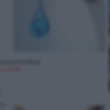
racotta 175 X 85 Cm
n a: 42,58€
i
alla