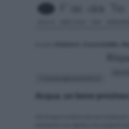
FAI DA TE
PARETI SOLAI
CASA
ARREDAME
tu sei in :
rifaidate.it
»
Ecosostenibile
»
Ri
Risp
altri art
In questa pagina parleremo di :
Acqua, un bene prezioso 
che l'acqua è un bene che non va dato per
piacimento, non significa che sia giusto sp