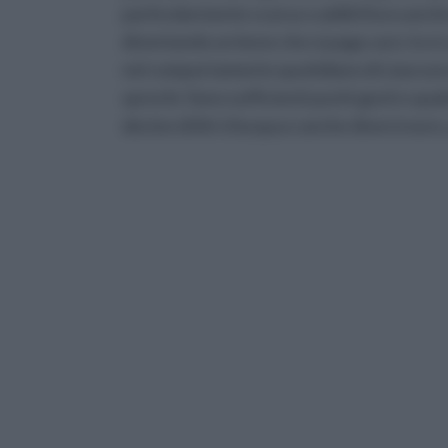
particolarmente scarsa o addirittura anche 
diventando un bene che si paga caro: lo si
nel comportamento quotidiano di ciascuno di
sprechi. Sono sufficienti pochi gesti e qua
decine di litri d'acqua e anche diversi eu