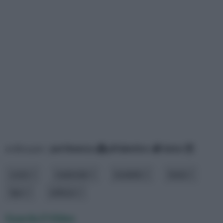
ordina per:
pertinenza
alfabetico
data
costo
materiale
modello
testa
tipo
utilizzo
Guarda il Video