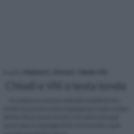
tu sei in :
rifaidate.it
»
Attrezzi
»
Chiodi e Viti
Chiodi e Viti a testa tonda
In commercio esistono molteplici modelli di viti e
chiodi che possono essere impiegati per le più svariate
attività. Nei prossimi articoli vi racconteremo quali
sono le diverse tipologie di viti a testa tonda e quali
sono gli impieghi più comuni.