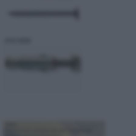
FISCHER
TRAVI
Il fai da te non consiste solo nell' occuparsi del