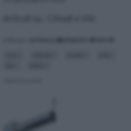
Articoli su : Chiodi e Viti
ordina per:
pertinenza
alfabetico
data
costo
materiale
modello
testa
tipo
utilizzo
bulloni testa tonda