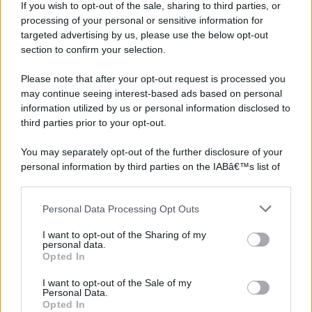
If you wish to opt-out of the sale, sharing to third parties, or
processing of your personal or sensitive information for
targeted advertising by us, please use the below opt-out
section to confirm your selection.
Please note that after your opt-out request is processed you
may continue seeing interest-based ads based on personal
information utilized by us or personal information disclosed to
third parties prior to your opt-out.
You may separately opt-out of the further disclosure of your
personal information by third parties on the IABâ€™s list of
downstream participants.
Personal Data Processing Opt Outs
This information may also be disclosed by us to third parties
on the IABâ€™s List of Downstream Participants that may
I want to opt-out of the Sharing of my
further disclose it to other third parties.
personal data.
Opted In
Please note that this website/app uses one or more Google
services and may gather and store information including but
I want to opt-out of the Sale of my
Personal Data.
not limited to your visit or usage behaviour. You may click to
Opted In
grant or deny consent to Google and its third-party tags to