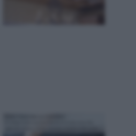
MANUTENZIONE AUTOMOBILE
In tempi come questi, il fai da te è una cosa che
aggrada sempre di piu, quando si tratta della prop...