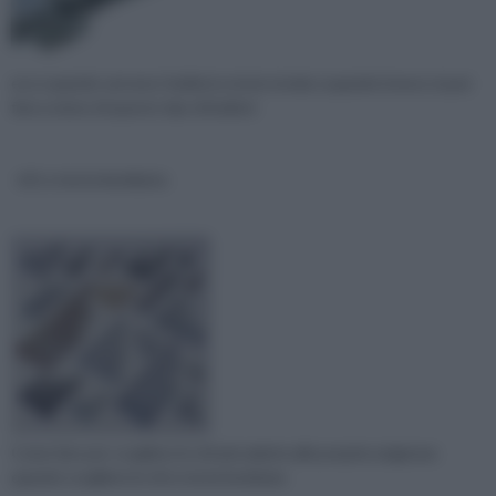
ecco quando servono i bulloni a testa tonda e quando invece si può
fare a meno di questo tipo di bulloni
viti a testa bombata
Come fare per scegliere le viti più adatte alle proprie esigenze:
quando scegliere le viti a testa bombata