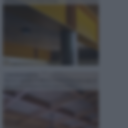
confezionamento di piccoli og...
CONTROSOFFITTI
Spesso, quando si edifica o si ristruttura una casa, si
opta per la creazione di un controsoffitto. ...