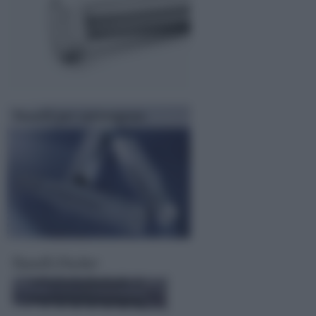
Tasselli per cartongesso
Tasselli Fischer