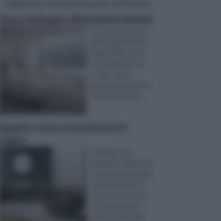
Pagine più visitate di questa settimana
Vasca da bagno dimensioni minime
La vasca da bagno
dimensioni minime
negli ultimi anni si
sta rivelando una
scelta molto
gettonata da parte
di chi, anche per ...
Quanto costa ristrutturare il
bagno
Il bagno è un
elemento della casa
che assume sempre
più importanza, in
quanto si tratta di
un ambiente all’
interno del quale ...