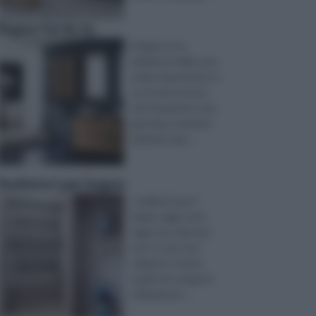
Bagno fai da te
il bagno è un
ambiente della casa
molto importante, in
cui si trascorrono
vari momenti in una
giornata, momenti
dedicati sopr ...
Radiatori per bagno
I radiatori per il
bagno oggi come
oggi sono davvero
vari: ci sono sia i
radiatori comuni,
quelli che vengono
utilizzati per ...