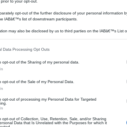
 prior to your opt-out.
rately opt-out of the further disclosure of your personal information by
the IABâ€™s list of downstream participants.
tion may also be disclosed by us to third parties on the IABâ€™s List o
articipants that may further disclose it to other third parties.
 that this website/app uses one or more Google services and may gath
l Data Processing Opt Outs
including but not limited to your visit or usage behaviour. You may click 
 to Google and its third-party tags to use your data for below specifi
o opt-out of the Sharing of my personal data.
ogle consent section.
In
o opt-out of the Sale of my Personal Data.
In
to opt-out of processing my Personal Data for Targeted
ing.
In
o opt-out of Collection, Use, Retention, Sale, and/or Sharing
porzionale allo spazio, tenendo in considerazione che
ersonal Data that Is Unrelated with the Purposes for which it
lected.