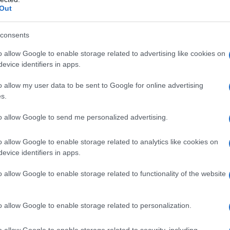
prendere le misure esatte. I lavatoi si devono collegare
Out
uro ci dovrà essere un collegamento sia per ricevere
la. Il tubo del lavandino a volte è incluso e a volte no,
consents
eferibile montarlo a parte sul muro. Alcuni modelli si
o allow Google to enable storage related to advertising like cookies on
re come ripiano quando non si lavano i panni. I tipi di
evice identifiers in apps.
 veramente tanti ed essendo un complemento d'arredo
o allow my user data to be sent to Google for online advertising
ceglierlo sullo stile di design della casa o perlomeno
s.
molto lussuosi in legno massello di noce, ideali nelle
erfetti per gli appartamenti moderni.
to allow Google to send me personalized advertising.
o allow Google to enable storage related to analytics like cookies on
evice identifiers in apps.
Mobili per lavatrici
Progettare un locale
lavanderia
o allow Google to enable storage related to functionality of the website
o allow Google to enable storage related to personalization.
o allow Google to enable storage related to security, including