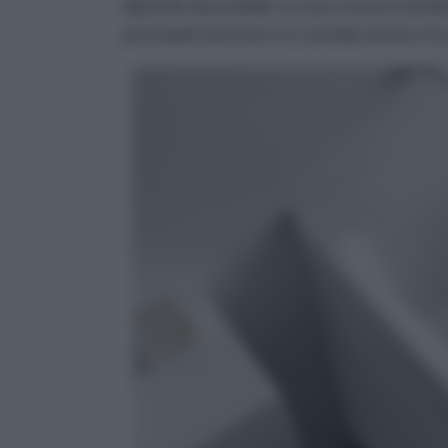
dipende dai modelli. La vasca si può chiud
principale da tenere in considerazione è la 