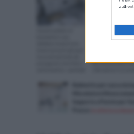
authenti
Quando parliamo di
I mobili lavanderia son
lavanderia in casa,
pensati appositament
dobbiamo innanzi tutto
per tenere in ordine il
tenere presente gli spazi
bagno e organizzare i
necessari partendo dal
propri vestiti durante 
presupposto che il fulcro
fasi che precedono la 
sarà la lavatrice , quindi già
collocazione in un arm
un elettrodomestico di
una volta puliti e piegati
dimension...
Rubinetto per vasca da 
Miscelatore Monocomando
Supporto a Parete per V
Prezzo:
in offerta su Amazo