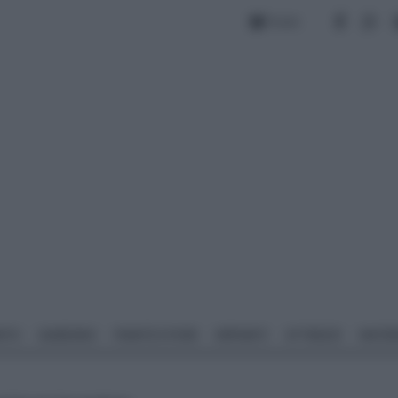
Forum
NTO
GIARDINO
PIANTE E FIORI
IMPIANTI
ATTREZZI
MATERI