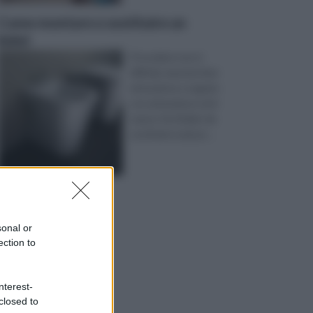
Come montare e sostituire un
bidet
Procedere non è
difficile, basterà fare
attenzione a seguire
con attenzione tutti
i passi. Se il bidet da
sostituire è più pi ...
sonal or
ection to
nterest-
closed to