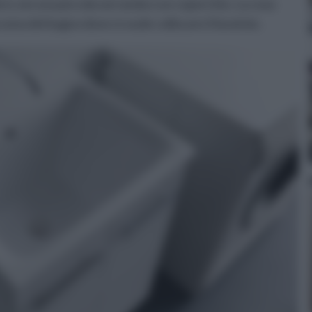
ere con una piccola serranda o un coperchio. La cosa
zona del bagno dove si vuole collocare il lavatoio.