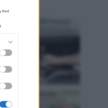
 third
MANUTENZIONE AUTOMOBILE
f
In tempi come questi, il fai da te è una cosa che
aggrada sempre di piu, quando si tratta della prop...
er and store
to grant or
ed purposes
ATTREZZI DA GIARDINO
Picconi, rastrelli e vanghe: Tutti e tre questi
elementi sono indicati per la lavorazione del terren...