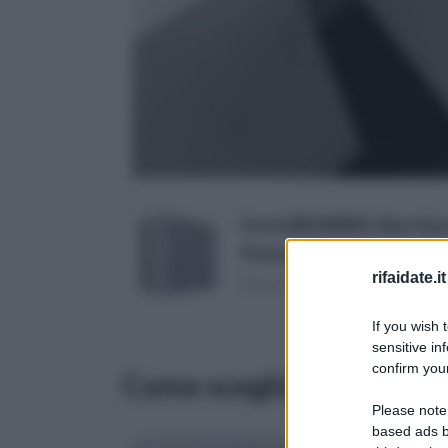
Forte BK200001, Box Vasc
Prezzo:
in offerta su Amazo
rifaidate.it
(Risparmi 7,8€)
If you wish 
sensitive in
confirm your
Come scegliere un lavat
Please note
based ads b