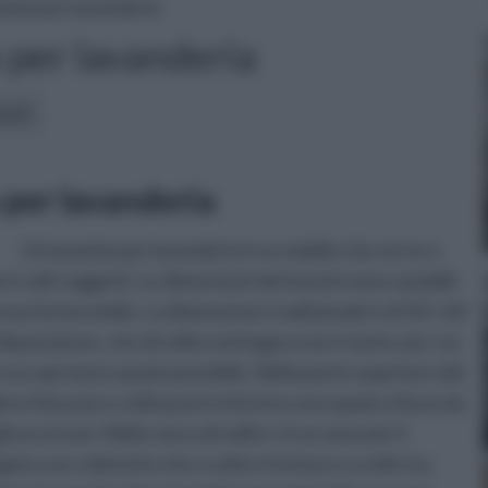
toio per lavanderia
 per lavanderia
icoli:
 per lavanderia
Un lavatoio per lavanderia è un mobile che serve a
ri e altri oggetti. Le dimensioni dei lavatoi sono variabili
 una forma simile. La dimensione tradizionale è di 50 × 60
disposizione, che di solito nel bagno non è tanto, per cui
 occupi meno spazio possibile. Nella parte superiore del
ere il bucato e nella parte inferiore uno spazio chiuso da
 accessori. Nella vasca di solito c'è un asse per il
ata a un rubinetto che a volte è incluso e a volte no,