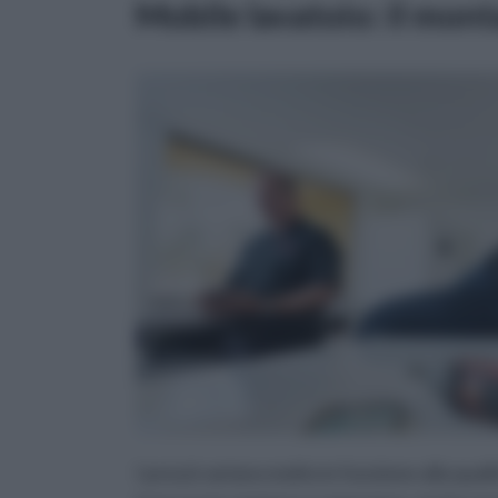
Mobile lavatoio: il mon
I prezzi variano molto in funzione alla quali