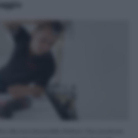
taggio
tà e alla ricercatezza delle rifiniture. Una cosa da non