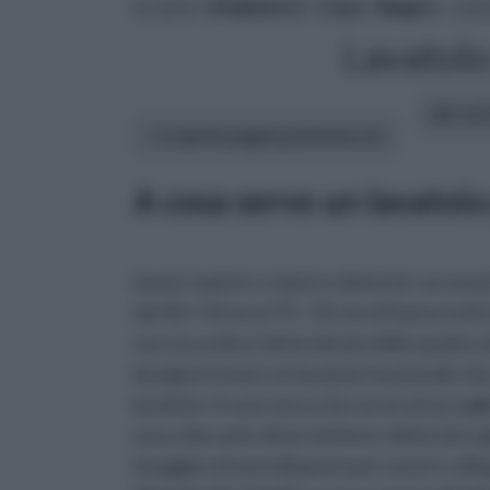
tu sei in :
rifaidate.it
»
Casa
»
Bagno
» Lava
Lavatoio
altri art
In questa pagina parleremo di :
A cosa serve un lavatoio
lavare i panni e a riporre detersivi, accesso
dai 40 × 50 cm ai 75 × 55 cm ed hanno tutti
cm e la scelta è determinata dallo spazio a 
bisogna trovare un lavatoio funzionale che
lavatoio c'è una vasca che serve ad accogli
una o due ante dove mettere i detersivi e gli
lavaggio ed è predisposta per essere colleg