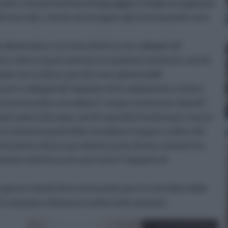
onali e che permettono di appoggiarvi degli asciugamani
odi invernali, o anche di asciugare gli stessi quando sono
alimentati a corrente elettrica sia collegati all’
oro calore si può usufruire in qualsiasi momento, anche
ale non è attivo, perché sono alimentabili
re collegati all’ impianto di riscaldamento e al loro
he provvede a riscaldare l’ acqua contenuta. Quindi l’
mpre pieno di acqua, anche quando funziona per mezzo
, la resistenza potrebbe riscaldare troppo e subire dei
mentazione mista sono dotati anche di meccanismi che
one elettrica nel caso tutto l’ impianto di
in genere dotati di un termostato per il controlloo della
l comando a distanza tramite telecomando.