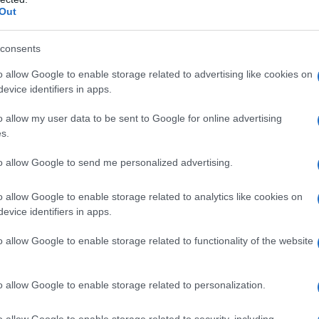
Out
olari
consents
e,
o allow Google to enable storage related to advertising like cookies on
evice identifiers in apps.
dell’
o allow my user data to be sent to Google for online advertising
zzati
s.
to allow Google to send me personalized advertising.
ori
o allow Google to enable storage related to analytics like cookies on
cappatoi belli asciutti e belli caldi durante la
evice identifiers in apps.
o allow Google to enable storage related to functionality of the website
parte da un minimo di 80-120 euro , per arrivare ad un
a a seconda di dove si compera o del tipo di radiatore che
o allow Google to enable storage related to personalization.
za.
o allow Google to enable storage related to security, including