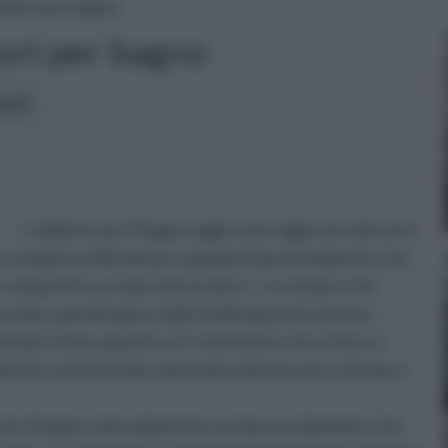
atori per bagno
ori per bagno
icoli:
I radiatori per il bagno oggi come oggi sono davvero
che vengono utilizzati per qualsiasi tipo di ambiente, che
re composti in acciaio inox lucido e / o cromato ,che
redo, quindi impeccabili e belli dal punto di vista
ali, in linea quindi con l’ attenzione che si deve a
ente confortevole, destinato al benessere, al relax e
per il bagno: dei radiatori in acciaio o in alluminio, che