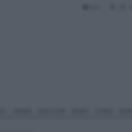
Forum
NTO
GIARDINO
PIANTE E FIORI
IMPIANTI
ATTREZZI
MATERI