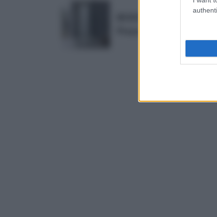
authenti
BOX DOCCIA MODELLO 
Prezzo:
in offerta su Amaz