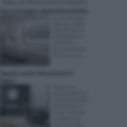
Pagine più visitate di questa settimana
Vasca da bagno dimensioni minime
La vasca da bagno
dimensioni minime
negli ultimi anni si
sta rivelando una
scelta molto
gettonata da parte
di chi, anche per ...
Quanto costa ristrutturare il
bagno
Il bagno è un
elemento della casa
che assume sempre
più importanza, in
quanto si tratta di
un ambiente all’
interno del quale ...