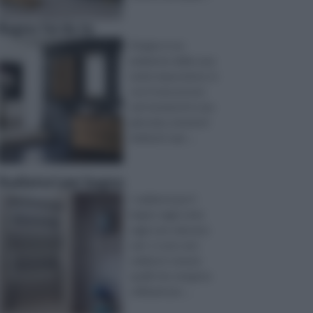
Bagno fai da te
il bagno è un
ambiente della casa
molto importante, in
cui si trascorrono
vari momenti in una
giornata, momenti
dedicati sopr ...
Radiatori per bagno
I radiatori per il
bagno oggi come
oggi sono davvero
vari: ci sono sia i
radiatori comuni,
quelli che vengono
utilizzati per ...