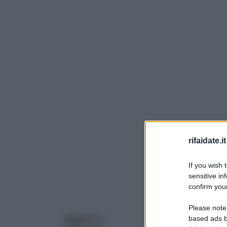
rifaidate.it
If you wish 
sensitive in
confirm your
Please note
based ads b