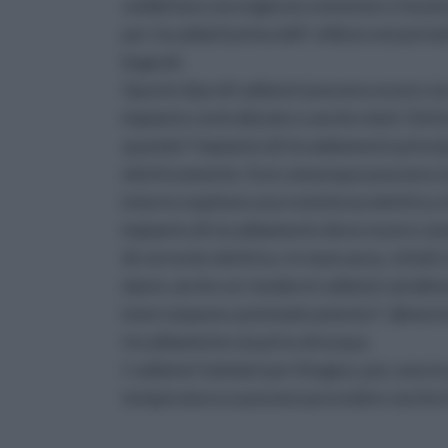
soddisfano sia esigenze estetiche e funzi
per riscaldarli prima dell’ utilizzo nei peri
bagnati.
Questo tipo di radiatori possono essere sia 
impianto centralizzato o anche misti. Del l
quando l’ impianto di riscaldamento princip
elettricamente. Essi comunque possono esse
interno ospitano una resistenza elettrica c
impianto di riscaldamento deve essere se
di corrente elettrica. In mancanza , infatti
danni, anche se i moderni radiatori ad ali
interrompono automaticamente l’ alimentazi
riscaldamento sia privo di acqua.
I radiatori tubolari per il bagno, poi, sono 
temperatura e possono prevedere anche i