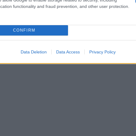
cation functionality and fraud prevention, and other user protection.
GIADA 80X80 CRISTALLO TRASPARENTE 6 MM
on a: 145€
CONFIRM
Data Deletion
Data Access
Privacy Policy