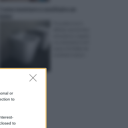
Come montare e sostituire un
bidet
Procedere non è
difficile, basterà fare
attenzione a seguire
con attenzione tutti
i passi. Se il bidet da
sostituire è più pi ...
sonal or
ection to
nterest-
closed to