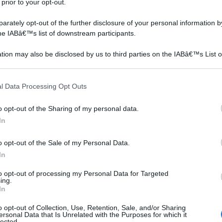
 prior to your opt-out.
 KIT MOBILE BAGNO DAKOTA 2C CM.80X45X80H
rately opt-out of the further disclosure of your personal information by
the IABâ€™s list of downstream participants.
on a: 147,08€
tion may also be disclosed by us to third parties on the IABâ€™s List o
articipants that may further disclose it to other third parties.
 that this website/app uses one or more Google services and may gath
l Data Processing Opt Outs
including but not limited to your visit or usage behaviour. You may click 
 to Google and its third-party tags to use your data for below specifi
ellezza e i costi:
o opt-out of the Sharing of my personal data.
ogle consent section.
In
tori
o opt-out of the Sale of my Personal Data.
In
enti
ori
to opt-out of processing my Personal Data for Targeted
ing.
In
o opt-out of Collection, Use, Retention, Sale, and/or Sharing
ersonal Data that Is Unrelated with the Purposes for which it
lected.