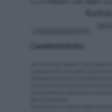
tu sei in :
rifaidate.it
»
Casa
»
Bagno
» Radi
Radiat
altri art
In questa pagina parleremo di :
Caratteristiche:
vari: ci sono sia i radiatori comuni, quelli 
quelli particolari e innovativi, in particola
compongono dei veri e propri elementi di ar
estetico, ma anche paritocolarmente funzion
questo ambiente così intimo e necessariam
alla cura di se stessi.
Particolari sono i radiatori scalda salviette 