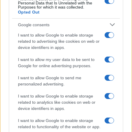
Personal Data that Is Unrelated with the
Purposes for which it was collected.
Opted Out
Google consents
I want to allow Google to enable storage
related to advertising like cookies on web or
device identifiers in apps.
I want to allow my user data to be sent to
Google for online advertising purposes.
I want to allow Google to send me
personalized advertising.
I want to allow Google to enable storage
related to analytics like cookies on web or
device identifiers in apps.
I want to allow Google to enable storage
related to functionality of the website or app.