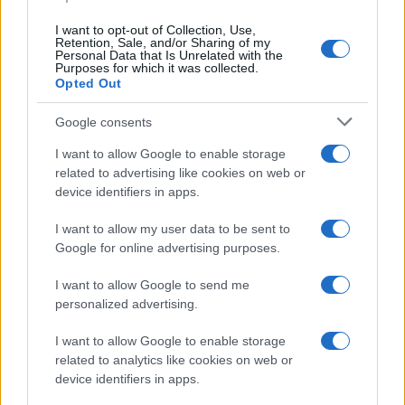
I want to opt-out of Collection, Use,
Retention, Sale, and/or Sharing of my
Personal Data that Is Unrelated with the
Purposes for which it was collected.
Opted Out
Google consents
I want to allow Google to enable storage
related to advertising like cookies on web or
device identifiers in apps.
I want to allow my user data to be sent to
Google for online advertising purposes.
I want to allow Google to send me
personalized advertising.
I want to allow Google to enable storage
related to analytics like cookies on web or
device identifiers in apps.