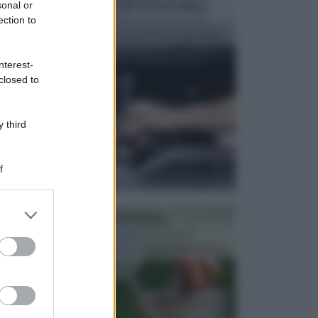
MANUTENZIONE AUTOMOBILE
sonal or
ection to
In tempi come questi, il fai da te è una cosa che
aggrada sempre di piu, quando si tratta della prop...
nterest-
closed to
 third
f
er and store
ATTREZZI DA GIARDINO
to grant or
Picconi, rastrelli e vanghe: Tutti e tre questi
ed purposes
elementi sono indicati per la lavorazione del terren...