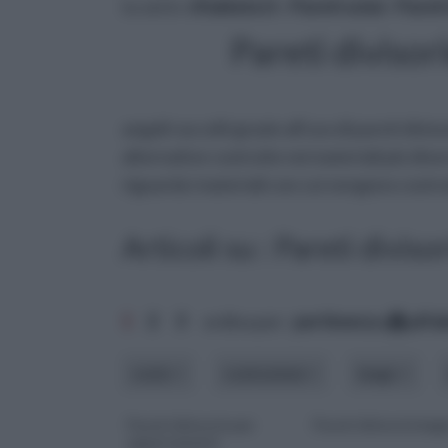
tu sei in :
rifaidate.it
»
Pareti solai
»
Pareti
Pareti divisor
angoli raccolti grazie all'uso di pareti div
alternative costruite nei materiali più dive
riguarda i materiali con cui vengono costrui
Articoli su : Pareti diviso
1
2
3
ordina per:
pertinenza
alfa
costo
costruzione
luogo
Pareti divisorie per
Pareti divisorie bag
appartamenti