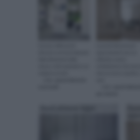
Il prezzo delle pareti
Le pareti divisorie per
divisorie scorrevoli dipende
appartamenti sono un
dalle dimensioni delle
utilissimo mezzo
stesse, e dal materiale in cui
architettonico che serve
vengono prodot
dare un nuovo aspetto 
visita :
pareti divisorie
qual
scorrevoli
visita :
pareti diviso
per interni
Pareti divisorie bagni
Paret
appa