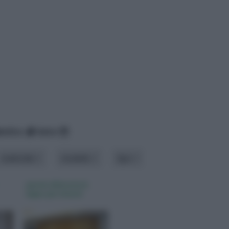
betico
data
materiale
modello
tipo
parete divisoria in
legno per interni