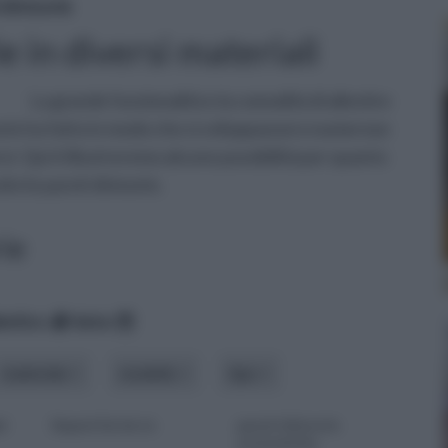
 divisorie
ie in diversi materiali
La grande funzionalità e la comodità di allestire
isorie ha fatto in modo che si sviluppassero numerose
rsi. Qui ti illustreremo alcune possibilità per quanto
te le pareti divisorie.
rie
betico
data
materiale
modello
tipo
ni
Separè fai da te
pareti divisorie
economiche