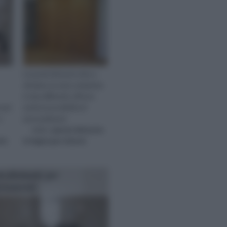
Le pareti divisorie oltre a
dividere un unico ambiente
in due differenti, offrono
 per
anche la possibilità di
a
personalizzare
visita :
parete divisoria
rie
in legno per interni
i divisorie per
rtamenti