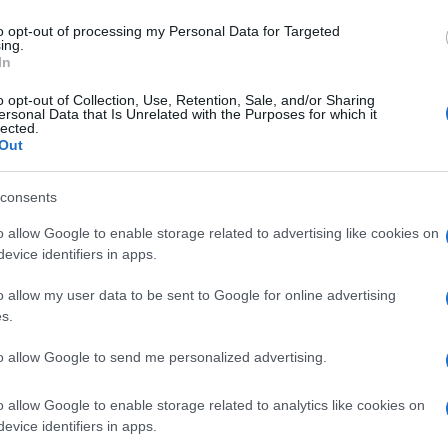
to opt-out of processing my Personal Data for Targeted
ing.
In
Sempre più spesso si
Grazie alle pareti divisorie
sente parlare di divisori
è possibile suddividere i
o opt-out of Collection, Use, Retention, Sale, and/or Sharing
ne e
interni in legno quando ci
vari ambienti e per un
ersonal Data that Is Unrelated with the Purposes for which it
lected.
zazi
si appresta a fare i lavor
design unico è importante
Out
realizzare decorazioni per
pareti speciali.
consents
o allow Google to enable storage related to advertising like cookies on
era da bagno in pvc per bagno, pareti divisorie per
evice identifiers in apps.
, bagno europeo, toilette, angolo rack laterale
o allow my user data to be sent to Google for online advertising
e cremagliere cucina
Prezzo:
in offerta su Amazon a:
s.
to allow Google to send me personalized advertising.
o allow Google to enable storage related to analytics like cookies on
Pannelli per pareti
Pareti divisorie
evice identifiers in apps.
attrezzate