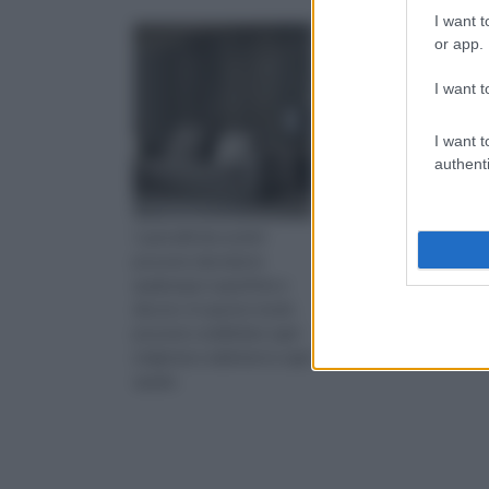
I want t
or app.
I want t
I want t
authenti
I pannelli decorativi
Le pareti in finta pietr
possono riprodurre
sono dei pannelli con 
qualunque superficie e
riproduzione fedele di
decoro: in questo modo
in vera pietra, sasso e
possono soddisfare ogni
mattoni.
esigenza e adattarsi a ogni
spazio.