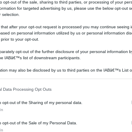
to opt-out of the sale, sharing to third parties, or processing of your per
formation for targeted advertising by us, please use the below opt-out s
 selection.
 that after your opt-out request is processed you may continue seeing i
ased on personal information utilized by us or personal information dis
 prior to your opt-out.
rately opt-out of the further disclosure of your personal information by
the IABâ€™s list of downstream participants.
tion may also be disclosed by us to third parties on the IABâ€™s List o
articipants that may further disclose it to other third parties.
na
divisori interni in legno
Decorazioni per pareti
 that this website/app uses one or more Google services and may gath
l Data Processing Opt Outs
including but not limited to your visit or usage behaviour. You may click 
 to Google and its third-party tags to use your data for below specifi
o opt-out of the Sharing of my personal data.
ogle consent section.
In
o opt-out of the Sale of my Personal Data.
In