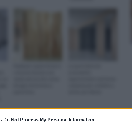
Realizzare separè fai da te
Le pareti divisorie
are
consente di avere uno
economiche
 sui
spazio più raccolto senza
rappresentano una buona
ggi,
bisogno di ricorrere a
soluzione per conferire o,
pareti fisse.
anche, per ridonar
e
 -
Do Not Process My Personal Information