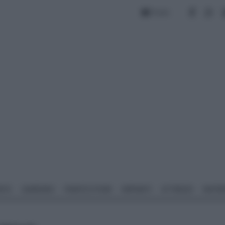
Forum
NTO
GIARDINO
PIANTE E FIORI
IMPIANTI
ATTREZZI
MATERI