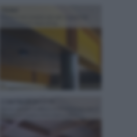
TRAVI
Il fai da te non consiste solo nell' occuparsi del
confezionamento di piccoli og...
CONTROSOFFITTI
Spesso, quando si edifica o si ristruttura una casa, si
opta per la creazione di un controsoffitto. ...