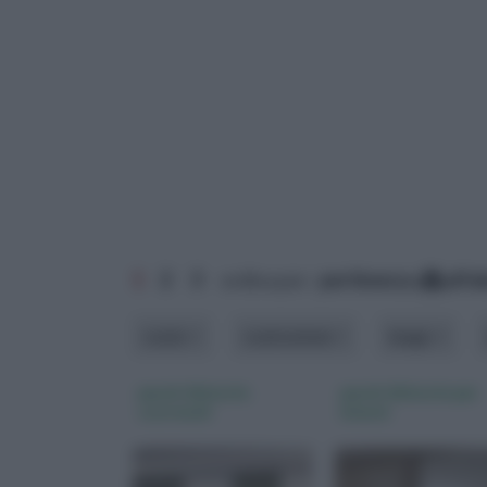
1
2
3
ordina per:
pertinenza
alfa
costo
costruzione
luogo
pareti divisorie
pareti divisorie per
scorrevoli
interni