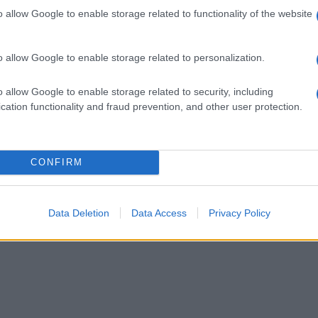
o allow Google to enable storage related to functionality of the website
o allow Google to enable storage related to personalization.
o allow Google to enable storage related to security, including
cation functionality and fraud prevention, and other user protection.
a
Se si desidera isolare una
Gli stili di vita moderni
CONFIRM
una
o più pareti
portano alla sempre
 muri
dell’appartamento o della
maggiore ricerca di
cantina o di qualsiasi altro
ambienti spaziosi, sia in
Data Deletion
Data Access
Privacy Policy
tipo
casa che