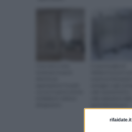
Cosa sono e come
In questa pagina di
funzionano le pareti
rifaidate.it potrai trov
divisorie per
numerose informazioni,
appartamento? Scoprilo
vantaggi e sugli svanta
con noi, in questo articolo
sulle caratteristiche e
di rifaidate.it, dedicato
sulla realizzazione dell
all'argomento.
pareti divisorie per il
bagno
rifaidate.it