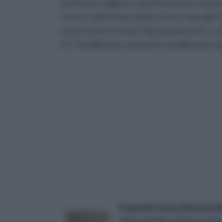
quindi, per aggirare quest’ostacolo, si può 
essere calpestata nel giro di uno-due giorni
essere stesa su tutti i tipi di pavimento, co
0,1-10 millimetri, evita di far modificare i p
Pannello Finto Mattone 
110 cm X 56 cm Decorativ