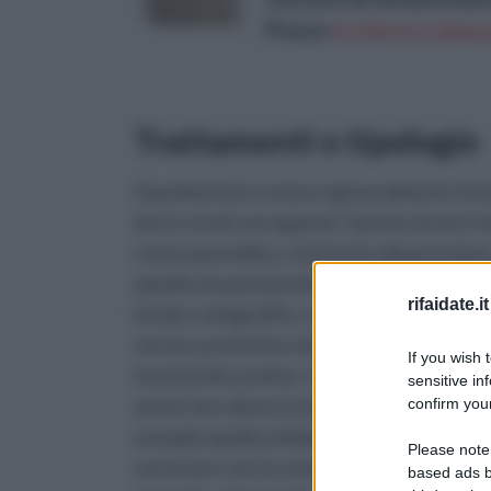
Prezzo:
in offerta su Amazo
Trattamenti e tipologie
Il pavimento in resina è generalmente fo
da tre strati sovrapposti. Il primo strato è d
resina epossidica, resistente alla pression
quindi una passata di resina poliuretanica,
rifaidate.it
lucida e antigraffio, e, infine, uno strato di
vernice protettiva che può assumere anc
If you wish 
funzioni decorative. Con la resina si posso
sensitive in
anche fare diversi trattamenti, come ad
confirm your
esempio quello antipolvere, consistente n
Please note
verniciare con la resina i pavimenti realizza
based ads b