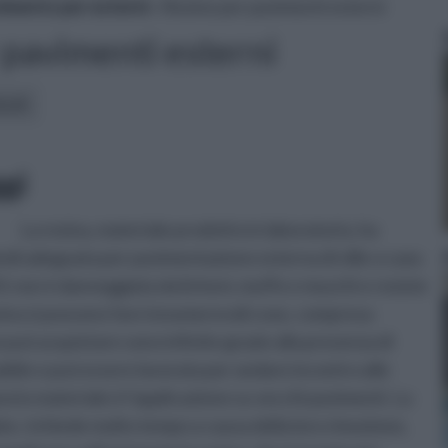
imento per esterni
» Resine per pavimenti esterni
 pavimenti esterni
icoli:
ggi
La resina, materiale prodotto in laboratorio, ha
uindi adeguata per pavimentazione esterna di ville o case.
UV, non è danneggiata da licheni, muffe e muschi e resiste
resina si possono fare innumerevoli cose, compresa
he può acquistare sono infinite grazie alla presenza di
abile e può essere lavorata per andare incontro alle
uesto materiale è l’applicazione su vecchi pavimenti. La
e, richiede molto tempo a causa della loro rimozione,