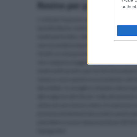
Resine per pavimenti est
authenti
I costi per la posa in opera delle superfici 
(autolivellante, multistrato, ecc.), dalla dec
modo particolare, dalla mano d’opera che, s
non secondaria importanza, influiscono sul
Infatti, se sono presenti avvallamenti o r
che comporta maggiori spese per la mano d
modo molto pratico per la ristrutturazion
rimosso, ma in quanto a economicità, visti i
discutibile. Il consiglio è chiedere diversi 
alle esigenze del cliente. Indicativamente
unita con uno stesso colore, il cui prezzo 
presenza di elementi decorativi o particolar
potrebbero essere da preventivare 80-85 e
impegnativi.