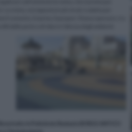
applicare sull’esistente la resina, che è pronta per
. La resina, sovrapposta in più strati, è adatta per
me il cemento, il marmo, il parquet. Il basso spessore, tra
rofili delle porte e di ridurre l’altezza degli ambienti.
Ricostruito In Polistirolo Resinato BORGO ANTICO
o e Termoisolante