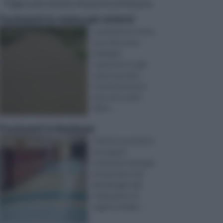
Pagine più visitate di questa settimana
Pavimenti in resina per esterni
I pavimenti in resina
una volta erano
impiegati
soprattutto negli
spazi espositivi,
tuttavia da alcuni
anni sono molto
diffus ...
Pavimenti in linoleum
Il fai da te permette
di eseguire
moltissime tipologie
di operazioni, dal
giardinaggio alla
realizzazione di
oggetti di bigio ...