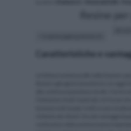
tu sei in :
rifaidate.it
»
Materiali Edili
»
Pav
Resine per
altri art
In questa pagina parleremo di :
Caratteristiche e vanta
un’ottima resistenza alle sollecitazioni, q
Resiste agli agenti atmosferici e ai raggi 
alla continua esposizione al sole. Con la 
l’imitazione di altri materiali, e le forme c
innumerevoli stampi. Inoltre è personalizz
richieste dei clienti. Uno dei vantaggi di q
sostituzione delle pavimentazioni malandat