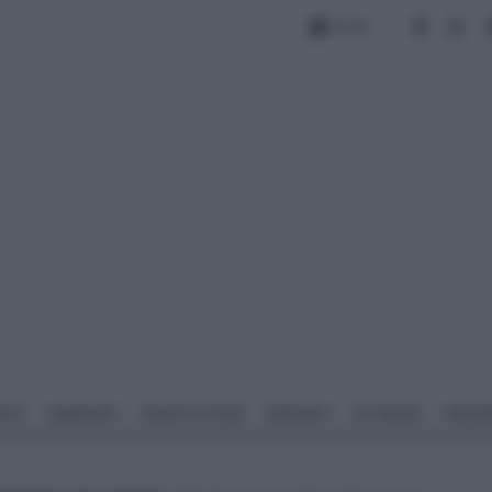
Forum
NTO
GIARDINO
PIANTE E FIORI
IMPIANTI
ATTREZZI
MATERI