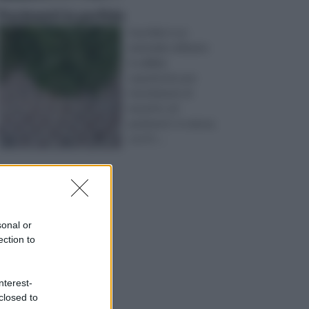
Pavimenti in porfido
Il porfido è un
materiale utilizzato
in edilizia
soprattutto per
rivestimenti, di
muretti o di
pavimenti. In natura,
con il t ...
sonal or
ection to
nterest-
closed to