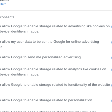
le abitazioni marine, si potrebbero utilizzare
Out
madreperla e conchigliette. Nelle case di
campagna, dove in giardino solitamente ci
consents
sono strutture di legno, l’ideale sarebbe una
o allow Google to enable storage related to advertising like cookies on
pavimentazione in resina che ponga l’accento
evice identifiers in apps.
sui motivi del legno, come nodi e venature. La
o allow my user data to be sent to Google for online advertising
resina, adattabile alle più svariate situazioni,
s.
può usarsi per ambienti molto formali, dove si
to allow Google to send me personalized advertising.
adattano colori poco sgargianti, o per quelli un
po’ più artistici, dove fanno da padrone forme
o allow Google to enable storage related to analytics like cookies on
ività nell’accostamento dei materiali. L’impermeabilità
evice identifiers in apps.
e la pioggia è frequente, oppure dove è usata molta acqua
o allow Google to enable storage related to functionality of the website
teristica della resina è l’essere anti macchia, quindi ideale
 Adatte alle superfici vissute del giardino, le imitazioni
o necessità di manutenzione.
o allow Google to enable storage related to personalization.
o allow Google to enable storage related to security, including