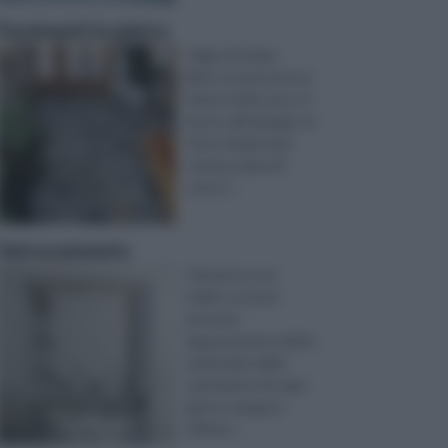
Pavimenti in pietra
Oggi, di tempo
libero, le persone ne
hanno molto poco: il
lavoro, gli impegni...la
vita è sempre più
caotica, piena di
cose d ...
Vetrocemento
Il fai da te è un
hobby cui tutti
possono
appassionarsi, infatti
moltissime delle
operazioni che ogni
giorno vengono
effettu ...